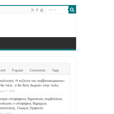
cent
Popular
Comments
Tags
σαλονίκη: Η ατζέντα του σαββατοκύριακου–
θα πάτε, τί θα δείτε δωρεάν στην πόλη
gust 7, 2026
ακόμα υποψήφιους δημοτικούς συμβούλους
κοίνωσε ο υποψήφιος δήμαρχος
σαλονίκης, Γιώργος Ορφανός
ril 1, 2019