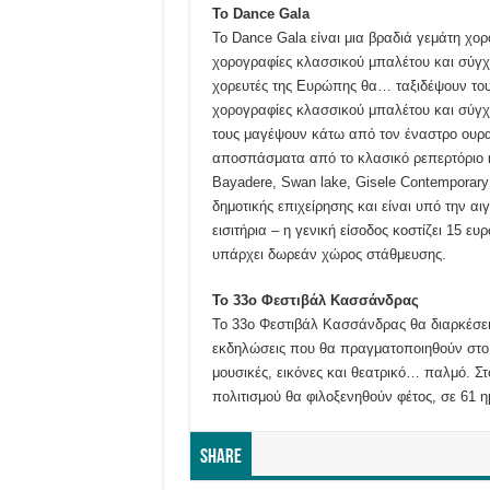
Το
Dance Gala
Το Dance Gala είναι μια βραδιά γεμάτη χορ
χορογραφίες κλασσικού μπαλέτου και σύγχρ
χορευτές της Ευρώπης θα… ταξιδέψουν του
χορογραφίες κλασσικού μπαλέτου και σύγχ
τους μαγέψουν κάτω από τον έναστρο ουρα
αποσπάσματα από το κλασικό ρεπερτόριο κ
Bayadere, Swan lake, Gisele Contemporary
δημοτικής επιχείρησης και είναι υπό την α
εισιτήρια – η γενική είσοδος κοστίζει 15 
υπάρχει δωρεάν χώρος στάθμευσης.
Το 33ο Φεστιβάλ Κασσάνδρας
Το 33ο Φεστιβάλ Κασσάνδρας θα διαρκέσει 
εκδηλώσεις που θα πραγματοποιηθούν στο 
μουσικές, εικόνες και θεατρικό… παλμό. Σ
πολιτισμού θα φιλοξενηθούν φέτος, σε 61 η
Share