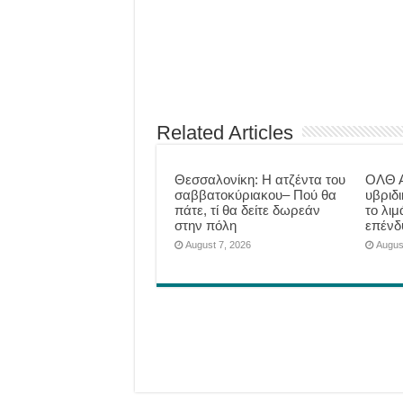
Related Articles
Θεσσαλονίκη: Η ατζέντα του
ΟΛΘ Α
σαββατοκύριακου– Πού θα
υβριδ
πάτε, τί θα δείτε δωρεάν
το λιμ
στην πόλη
επένδ
August 7, 2026
Augus