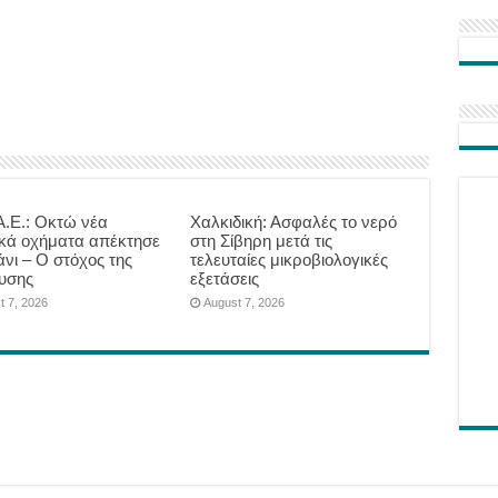
.Ε.: Οκτώ νέα
Χαλκιδική: Ασφαλές το νερό
ικά οχήματα απέκτησε
στη Σίβηρη μετά τις
άνι – Ο στόχος της
τελευταίες μικροβιολογικές
υσης
εξετάσεις
t 7, 2026
August 7, 2026