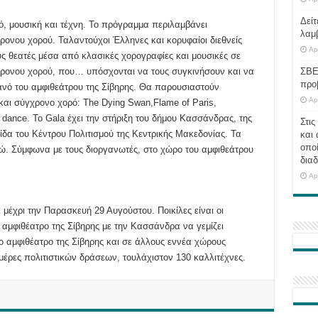
Δείτ
ό, μουσική και τέχνη. Το πρόγραμμα περιλαμβάνει
λαμ
ονου χορού. Ταλαντούχοι Έλληνες και κορυφαίοι διεθνείς
Ap
ς θεατές μέσα από κλασικές χορογραφίες και μουσικές σε
ρονου χορού, που… υπόσχονται να τους συγκινήσουν και να
ΣΒΕ
προ
νό του αμφιθεάτρου της Σίβηρης. Θα παρουσιαστούν
Ap
αι σύγχρονο χορό: The Dying Swan,Flame of Paris,
 dance. Το Gala έχει την στήριξη του δήμου Κασσάνδρας, της
Στις
ιγίδα του Κέντρου Πολιτισμού της Κεντρικής Μακεδονίας. Τα
και 
οποί
ευρώ. Σύμφωνα με τους διοργανωτές, στο χώρο του αμφιθεάτρου
διαδ
Ap
μέχρι την Παρασκευή 29 Αυγούστου. Ποικίλες είναι οι
αμφιθέατρο της Σίβηρης με την Κασσάνδρα να γεμίζει
το αμφιθέατρο της Σίβηρης και σε άλλους εννέα χώρους
μέρες πολιτιστικών δράσεων, τουλάχιστον 130 καλλιτέχνες.