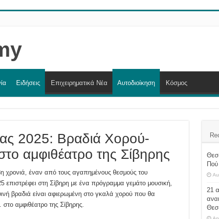
ία
Ειδήσεις
Επιχειρηματικά Νέα
Αυτοδιοίκηση
Κόσμος
ας 2025: Βραδιά Χορού-
Re
το αμφιθέατρο της Σίβηρης
Θεσ
Πού 
3η χρονιά, έναν από τους αγαπημένους θεσμούς του
Au
5 επιστρέφει στη Σίβηρη με ένα πρόγραμμα γεμάτο μουσική,
21 
ψινή βραδιά είναι αφιερωμένη στο γκαλά χορού που θα
ανα
. στο αμφιθέατρο της Σίβηρης.
Θεσ
Ap