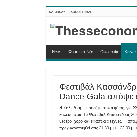
SATURDAY , 8 AUGUST 2026
News
Φοιτητικά Νέα
Οικονομία
Κοινων
Φεστιβάλ Κασσάνδρ
Dance Gala απόψε σ
Η Χαλκιδική… υποδέχεται και φέτος, για 3
καλοκαιριού. Το Φεστιβάλ Κασσάνδρας 202
θέατρο, χορό και εικαστικές τέχνες. Η απο
πραγματοποιηθεί στις 21.30 μ.μ.– 23.00 μ.μ