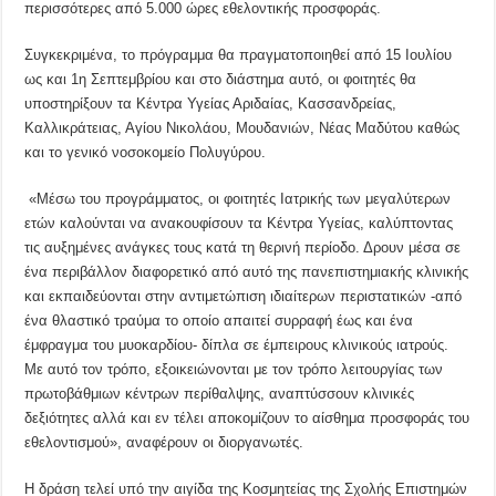
περισσότερες από 5.000 ώρες εθελοντικής προσφοράς.
Συγκεκριμένα, το πρόγραμμα θα πραγματοποιηθεί από 15 Ιουλίου
ως και 1η Σεπτεμβρίου και στο διάστημα αυτό, οι φοιτητές θα
υποστηρίξουν τα Κέντρα Υγείας Αριδαίας, Κασσανδρείας,
Καλλικράτειας, Αγίου Νικολάου, Μουδανιών, Νέας Μαδύτου καθώς
και το γενικό νοσοκομείο Πολυγύρου.
«Μέσω του προγράμματος, οι φοιτητές Ιατρικής των μεγαλύτερων
ετών καλούνται να ανακουφίσουν τα Κέντρα Υγείας, καλύπτοντας
τις αυξημένες ανάγκες τους κατά τη θερινή περίοδο. Δρουν μέσα σε
ένα περιβάλλον διαφορετικό από αυτό της πανεπιστημιακής κλινικής
και εκπαιδεύονται στην αντιμετώπιση ιδιαίτερων περιστατικών -από
ένα θλαστικό τραύμα το οποίο απαιτεί συρραφή έως και ένα
έμφραγμα του μυοκαρδίου- δίπλα σε έμπειρους κλινικούς ιατρούς.
Με αυτό τον τρόπο, εξοικειώνονται με τον τρόπο λειτουργίας των
πρωτοβάθμιων κέντρων περίθαλψης, αναπτύσσουν κλινικές
δεξιότητες αλλά και εν τέλει αποκομίζουν το αίσθημα προσφοράς του
εθελοντισμού», αναφέρουν οι διοργανωτές.
Η δράση τελεί υπό την αιγίδα της Κοσμητείας της Σχολής Επιστημών