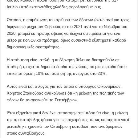
κόστος καθώς η πρώτη δόση θα καταβληθεί κανονικά την 31
Ιουλίου από εκατοντάδες χιλιάδες φορολογούμενους.
Ωστόσο, η επιμήκυνση του αριθμού των δόσεων (οκτώ αντί για τρεις
διμηνιαίες) μέχρι τον Φεβρουάριο του 2021 αντί για το Νοέμβριο του
2020, μπορεί εκ πρώτης όψεως να δείχνει ότι πρόκειται για ένα
μέτρο με κοινωνικό πρόσημο, όμως ουσιαστικά εξυπηρετεί καθαρά
δημοσιονομικές σκοπιμότητες.
Η απάντηση είναι απλή: η κυβέρνηση θέλει να διατηρηθούν σε
σταθερή τροχιά τα δημόσια έσοδα της χώρας, σε μια περίοδο όπου
επίκειται ύφεση 10% και αύξηση της ανεργίας στο 20%.
Αυτός είναι και ο λόγος για τον οποίο ο υπουργός Οικονομικών,
Χρήστος Σταϊκούρας ανακοίνωσε ότι «η μείωση της πολιτικής των
φόρων θα ανακοινωθεί το Σεπτέμβριο».
Έτσι εξηγείται γιατί δεν έχει αποσαφηνιστεί πόσο θα είναι η μείωση
της προκαταβολής φόρου για τις επιχειρήσεις, όπως επίσης και γιατί
μετατέθηκε χρονικά τον Οκτώβριο η καταβολή των αναδρομικών
στους συνταξιούχους.