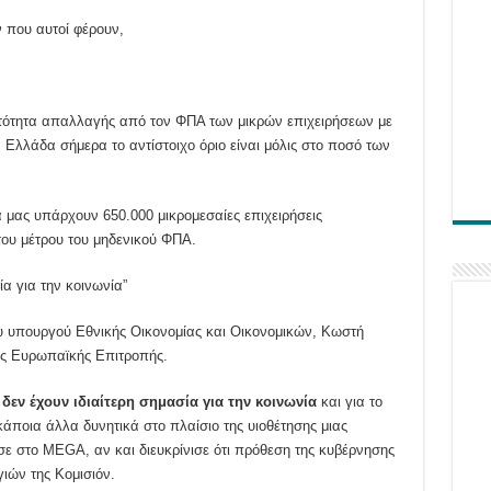
 που αυτοί φέρουν,
νατότητα απαλλαγής από τον ΦΠΑ των μικρών επιχειρήσεων με
ν Ελλάδα σήμερα το αντίστοιχο όριο είναι μόλις στο ποσό των
α μας υπάρχουν 650.000 μικρομεσαίες επιχειρήσεις
του μέτρου του μηδενικού ΦΠΑ.
ία για την κοινωνία”
υ υπουργού Εθνικής Οικονομίας και Οικονομικών, Κωστή
ης Ευρωπαϊκής Επιτροπής.
α
δεν έχουν ιδιαίτερη σημασία για την κοινωνία
και για το
άποια άλλα δυνητικά στο πλαίσιο της υιοθέτησης μιας
ε στο MEGA, αν και διευκρίνισε ότι πρόθεση της κυβέρνησης
ιών της Κομισιόν.