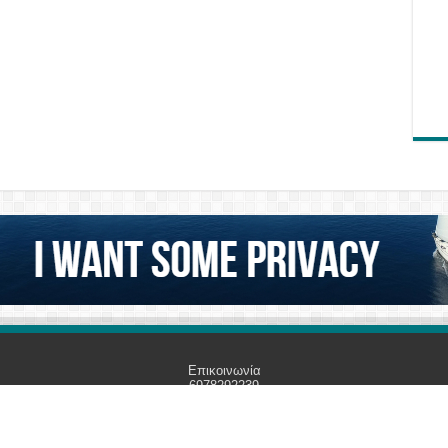
Επικοινωνία
6978292239