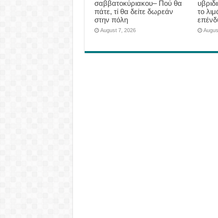
σαββατοκύριακου– Πού θα
υβριδ
πάτε, τί θα δείτε δωρεάν
το λιμ
στην πόλη
επένδ
August 7, 2026
Augus