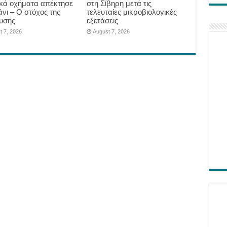
ικά οχήματα απέκτησε
στη Σίβηρη μετά τις
άνι – Ο στόχος της
τελευταίες μικροβιολογικές
υσης
εξετάσεις
t 7, 2026
August 7, 2026