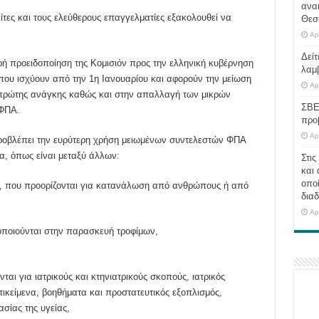
ανα
τες και τους ελεύθερους επαγγελματίες εξακολουθεί να
Θεσ
Ap
Δείτ
ρή προειδοποίηση της Κομισιόν προς την ελληνική κυβέρνηση
λαμ
 που ισχύουν από την 1η Ιανουαρίου και αφορούν την μείωση
Ap
πρώτης ανάγκης καθώς και στην απαλλαγή των μικρών
ΣΒΕ
 ΦΠΑ.
προ
Ap
 προβλέπει την ευρύτερη χρήση μειωμένων συντελεστών ΦΠΑ
α, όπως είναι μεταξύ άλλων:
Στις
και 
οποί
ν, που προορίζονται για κατανάλωση από ανθρώπους ή από
διαδ
Ap
οποιούνται στην παρασκευή τροφίμων,
αι για ιατρικούς και κτηνιατρικούς σκοπούς, ιατρικός
τικείμενα, βοηθήματα και προστατευτικός εξοπλισμός,
ίας της υγείας,