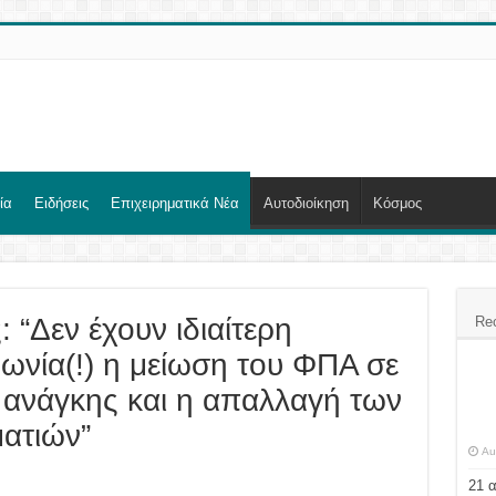
ία
Ειδήσεις
Επιχειρηματικά Νέα
Αυτοδιοίκηση
Κόσμος
“Δεν έχουν ιδιαίτερη
Re
νωνία(!) η μείωση του ΦΠΑ σε
 ανάγκης και η απαλλαγή των
ατιών”
Au
21 