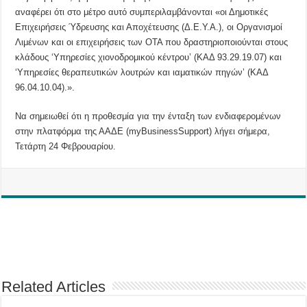
αναφέρει ότι στο μέτρο αυτό συμπεριλαμβάνονται «οι Δημοτικές
Επιχειρήσεις Ύδρευσης και Αποχέτευσης (Δ.Ε.Υ.Α.), οι Οργανισμοί
Λιμένων και οι επιχειρήσεις των ΟΤΑ που δραστηριοποιούνται στους
κλάδους ‘Υπηρεσίες χιονοδρομικού κέντρου’ (ΚΑΔ 93.29.19.07) και
‘Υπηρεσίες θεραπευτικών λουτρών και ιαματικών πηγών’ (ΚΑΔ
96.04.10.04).».
Να σημειωθεί ότι η προθεσμία για την ένταξη των ενδιαφερομένων
στην πλατφόρμα της ΑΑΔΕ (myBusinessSupport) λήγει σήμερα,
Τετάρτη 24 Φεβρουαρίου.
Related Articles