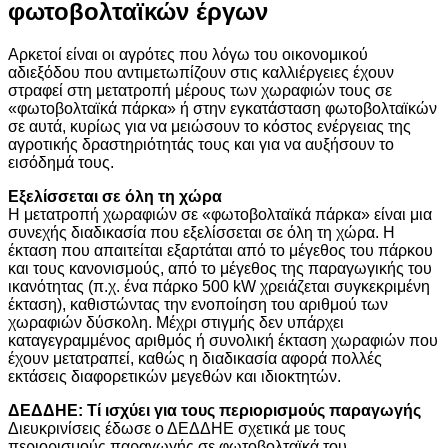
φωτοβολταϊκών έργων
Αρκετοί είναι οι αγρότες που λόγω του οικονομικού
αδιεξόδου που αντιμετωπίζουν στις καλλιέργειες έχουν
στραφεί στη μετατροπή μέρους των χωραφιών τους σε
«φωτοβολταϊκά πάρκα» ή στην εγκατάσταση φωτοβολταϊκών
σε αυτά, κυρίως για να μειώσουν το κόστος ενέργειας της
αγροτικής δραστηριότητάς τους και για να αυξήσουν το
εισόδημά τους.
Εξελίσσεται σε όλη τη χώρα
Η μετατροπή χωραφιών σε «φωτοβολταϊκά πάρκα» είναι μια
συνεχής διαδικασία που εξελίσσεται σε όλη τη χώρα. Η
έκταση που απαιτείται εξαρτάται από το μέγεθος του πάρκου
και τους κανονισμούς, από το μέγεθος της παραγωγικής του
ικανότητας (π.χ. ένα πάρκο 500 kW χρειάζεται συγκεκριμένη
έκταση), καθιστώντας την ενοποίηση του αριθμού των
χωραφιών δύσκολη. Μέχρι στιγμής δεν υπάρχει
καταγεγραμμένος αριθμός ή συνολική έκταση χωραφιών που
έχουν μετατραπεί, καθώς η διαδικασία αφορά πολλές
εκτάσεις διαφορετικών μεγεθών και ιδιοκτητών.
ΔΕΔΔΗΕ: Τί ισχύει για τους περιορισμούς παραγωγής
Διευκρινίσεις έδωσε ο ΔΕΔΔΗΕ σχετικά με τους
περιορισμούς παραγωγής σε φωτοβολταϊκά του