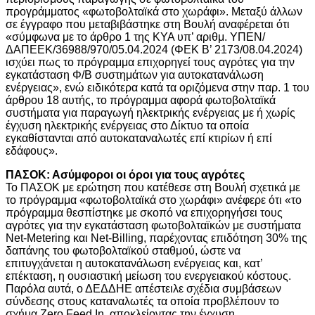
προγράμματος «φωτοβολταϊκά στο χωράφι». Μεταξύ άλλων
σε έγγραφο που μεταβιβάστηκε στη Βουλή αναφέρεται ότι
«σύμφωνα με το άρθρο 1 της ΚΥΑ υπ’ αριθμ. ΥΠΕΝ/
ΔΑΠΕΕΚ/36988/970/05.04.2024 (ΦΕΚ Β’ 2173/08.04.2024)
ισχύει πως το πρόγραμμα επιχορηγεί τους αγρότες για την
εγκατάσταση Φ/Β συστημάτων για αυτοκατανάλωση
ενέργειας», ενώ ειδικότερα κατά τα οριζόμενα στην παρ. 1 του
άρθρου 18 αυτής, το πρόγραμμα αφορά φωτοβολταϊκά
συστήματα για παραγωγή ηλεκτρικής ενέργειας με ή χωρίς
έγχυση ηλεκτρικής ενέργειας στο Δίκτυο τα οποία
εγκαθίστανται από αυτοκαταναλωτές επί κτιρίων ή επί
εδάφους».
ΠΑΣΟΚ: Ασύμφοροι οι όροι για τους αγρότες
Το ΠΑΣΟΚ με ερώτηση που κατέθεσε στη Βουλή σχετικά με
το πρόγραμμα «φωτοβολταϊκά στο χωράφι» ανέφερε ότι «το
πρόγραμμα θεσπίστηκε με σκοπό να επιχορηγήσει τους
αγρότες για την εγκατάσταση φωτοβολταϊκών με συστήματα
Net-Metering και Net-Billing, παρέχοντας επιδότηση 30% της
δαπάνης του φωτοβολταϊκού σταθμού, ώστε να
επιτυγχάνεται η αυτοκατανάλωση ενέργειας και, κατ’
επέκταση, η ουσιαστική μείωση του ενεργειακού κόστους.
Παρόλα αυτά, ο ΔΕΔΔΗΕ απέστειλε σχέδια συμβάσεων
σύνδεσης στους καταναλωτές τα οποία προβλέπουν το
σχήμα Zero Feed In, αποκλείοντας την έγχυση