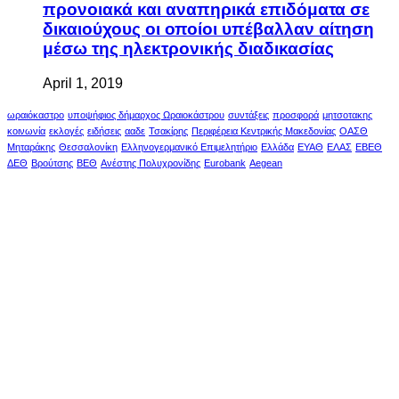
προνοιακά και αναπηρικά επιδόματα σε
δικαιούχους οι οποίοι υπέβαλλαν αίτηση
μέσω της ηλεκτρονικής διαδικασίας
April 1, 2019
ωραιόκαστρο
υποψήφιος δήμαρχος Ωραιοκάστρου
συντάξεις
προσφορά
μητσοτακης
κοινωνία
εκλογές
ειδήσεις
ααδε
Τσακίρης
Περιφέρεια Κεντρικής Μακεδονίας
ΟΑΣΘ
Μηταράκης
Θεσσαλονίκη
Ελληνογερμανικό Επιμελητήριο
Ελλάδα
ΕΥΑΘ
ΕΛΑΣ
ΕΒΕΘ
ΔΕΘ
Βρούτσης
ΒΕΘ
Ανέστης Πολυχρονίδης
Eurobank
Aegean