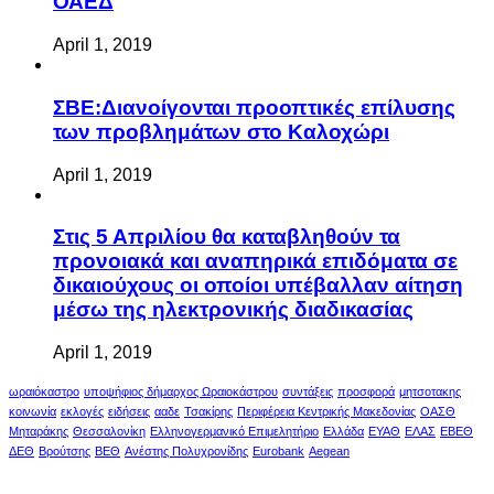
ΟΑΕΔ
April 1, 2019
ΣΒΕ:Διανοίγονται προοπτικές επίλυσης
των προβλημάτων στο Καλοχώρι
April 1, 2019
Στις 5 Απριλίου θα καταβληθούν τα
προνοιακά και αναπηρικά επιδόματα σε
δικαιούχους οι οποίοι υπέβαλλαν αίτηση
μέσω της ηλεκτρονικής διαδικασίας
April 1, 2019
ωραιόκαστρο
υποψήφιος δήμαρχος Ωραιοκάστρου
συντάξεις
προσφορά
μητσοτακης
κοινωνία
εκλογές
ειδήσεις
ααδε
Τσακίρης
Περιφέρεια Κεντρικής Μακεδονίας
ΟΑΣΘ
Μηταράκης
Θεσσαλονίκη
Ελληνογερμανικό Επιμελητήριο
Ελλάδα
ΕΥΑΘ
ΕΛΑΣ
ΕΒΕΘ
ΔΕΘ
Βρούτσης
ΒΕΘ
Ανέστης Πολυχρονίδης
Eurobank
Aegean