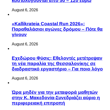
κοστολογούνται από 50 – 120 ευρώ
August 6, 2026
«Kallikrateia Coastal Run 2026»:
Παραθαλάσιοι αγώνες δρόμου – Πότε θα
γίνουν
August 6, 2026
Eχεδώρου Φύσις: Εθελοντές μετέτρεψαν
τη νέα παραλία της Θεσσαλονίκης σε
διαδραστικό εργαστήριο – Για ποιο λόγο
August 6, 2026
Ώρα μηδέν για την μεταφορά μαθητών
στην Κ. Μακεδονία-Συνεδριάζει αύριο η
περιφερειακή επιτροπή