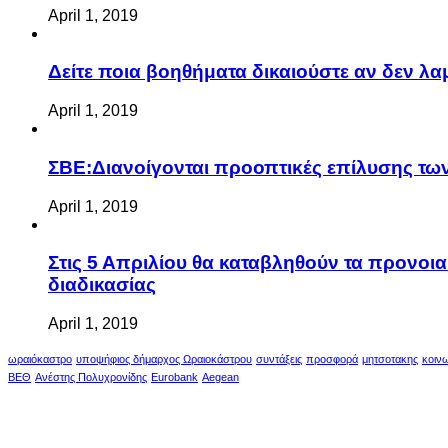
April 1, 2019
Δείτε ποια βοηθήματα δικαιούστε αν δεν λ
April 1, 2019
ΣΒΕ:Διανοίγονται προοπτικές επίλυσης τ
April 1, 2019
Στις 5 Απριλίου θα καταβληθούν τα προνοι
διαδικασίας
April 1, 2019
ωραιόκαστρο
υποψήφιος δήμαρχος Ωραιοκάστρου
συντάξεις
προσφορά
μητσοτακης
κοιν
ΒΕΘ
Ανέστης Πολυχρονίδης
Eurobank
Aegean