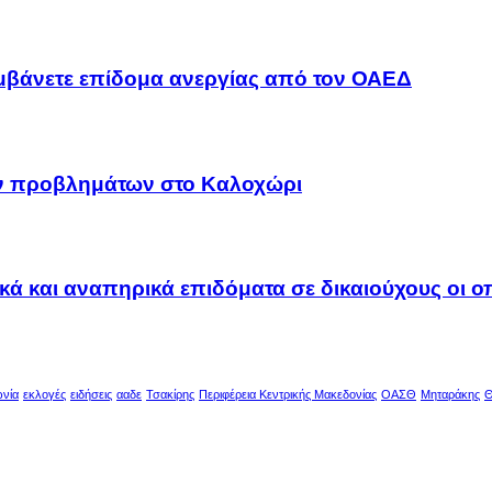
αμβάνετε επίδομα ανεργίας από τον ΟΑΕΔ
ων προβλημάτων στο Καλοχώρι
ακά και αναπηρικά επιδόματα σε δικαιούχους οι 
ωνία
εκλογές
ειδήσεις
ααδε
Τσακίρης
Περιφέρεια Κεντρικής Μακεδονίας
ΟΑΣΘ
Μηταράκης
Θ