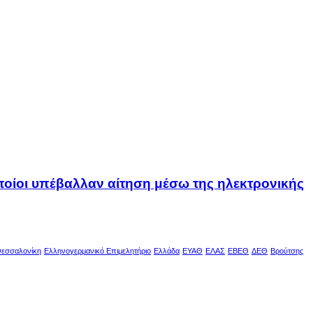
οποίοι υπέβαλλαν αίτηση μέσω της ηλεκτρονικής
εσσαλονίκη
Ελληνογερμανικό Επιμελητήριο
Ελλάδα
ΕΥΑΘ
ΕΛΑΣ
ΕΒΕΘ
ΔΕΘ
Βρούτσης