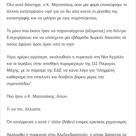
Όλο αυτό διάστημα, ο Κ. Μητσοτάκης ούτε μία φορά επισκέφτηκε το
άλλοτε καταπράσινο νησί για να δει από κοντά το μέγεθος της
καταστροφής και να μιλήσει με τους πυρόπληκτους.
Το μόνο που έκανε ήταν να πηγαινοέρχεται (αξύριστος) στο Κέντρο
Επιχειρήσεων και να υπόσχεται μία εβδομάδα δωρεάν διακοπές σε
όσους έφυγαν άρον άρον από το νησί.
Λίγες ημέρες αργότερα, ακολουθούν η πυρκαγιά στη Νέα Αγχίαλο
και οι εκρήξεις στην αποθήκη πυρομαχικών της 111 Πτέρυγας
Μάχης, με το πόρισμα της ΕΔΕ να κάνει λόγο για “πλημμελή
καθαρισμό στο επικλινές και δύσβατο βόρειο μέρος του
στρατοπέδου”.
Πού ήταν ο Κ. Μητσοτάκης; Απών.
Τι να πει, άλλωστε;
Ότι κατέρρευσε ο κατά τ’ άλλα (δήθεν) έτοιμος κρατικός μηχανισμός;
Ακολουθεί η πυρκαγιά στην Αλεξανδρούπολη, η οποία βρίσκεται σε