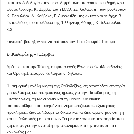
μετά την δοξολογία στην Ιερά Μητρόπολη, παρουσία του δημάρχου
Θεσσαλονίκης, Κ. Ζέρβα, του ΥΜΑΘ, Στ. Καλαφάτη, των βουλευτών
Κ. Γκιουλέκα, Δ. Κούβελα, Γ. Αμανατίδη, της αντιπεριφερειάρχη Β.
Πατουλίδου, του προέδρου της “Ελληνικής Λύσης”, Κ Βελόπουλου
κ.α.
Συνολικά βούτηξαν για να πιάσουν τον Τίμιο Σταυρό 21 άτομα.
Στ.Καλαφάτης – Κ.Ζέρβας
Αμέσως μετά την Τελετή, ο υφυπουργός Εσωτερικών (Μακεδονίας
και Θράκης), Σταύρος Καλαφάτης, δήλωσε:
“
Η σημερινή μεγάλη γιορτή της Ορθοδοξίας, ας αποτελέσει αφετηρία
για καλύτερες και πιο φωτεινές ημέρες για την Πατρίδα μας, τη
Θεσσαλονίκη, τη Μακεδονία και τη Θράκη. Με εθνική
αυτοπεποίθηση και περηφάνια αντιμετωπίζουμε τις εξωτερικές
προκλήσεις, διασφαλίζουμε τα δίκαια και τα δικαιώματά μας στη γη
και τις θάλασσές μας και συνεχίζουμε αταλάντευτα την πορεία που
χαράξαμε για την ανάταξη της οικονομίας και την ανάταση της
κοινωνίας μας.