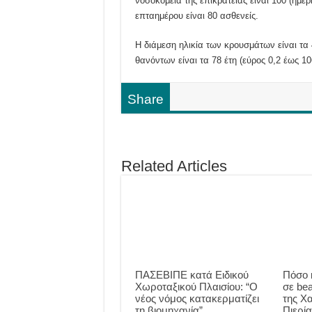
νοσοκομεία της επικράτειας είναι 100 (ημ
επταημέρου είναι 80 ασθενείς.
Η διάμεση ηλικία των κρουσμάτων είναι τα 4
θανόντων είναι τα 78 έτη (εύρος 0,2 έως 106
Share
Related Articles
ΠΑΣΕΒΙΠΕ κατά Ειδικού
Πόσο 
Χωροταξικού Πλαισίου: “Ο
σε be
νέος νόμος κατακερματίζει
της Χα
τη βιομηχανία”
Πιερία