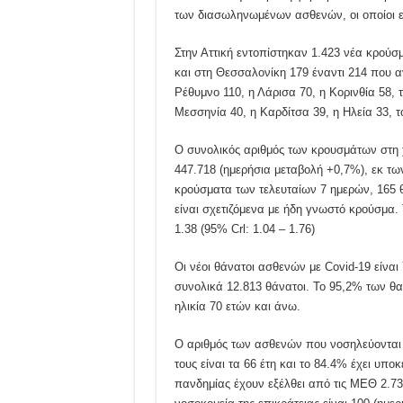
των διασωληνωμένων ασθενών, οι οποίοι εί
Στην Αττική εντοπίστηκαν 1.423 νέα κρούσμ
και στη Θεσσαλονίκη 179 έναντι 214 που α
Ρέθυμνο 110, η Λάρισα 70, η Κορινθία 58, 
Μεσσηνία 40, η Καρδίτσα 39, η Ηλεία 33, τ
Ο συνολικός αριθμός των κρουσμάτων στη 
447.718 (ημερήσια μεταβολή +0,7%), εκ τ
κρούσματα των τελευταίων 7 ημερών, 165 θε
είναι σχετιζόμενα με ήδη γνωστό κρούσμα. T
1.38 (95% Crl: 1.04 – 1.76)
Οι νέοι θάνατοι ασθενών με Covid-19 είναι
συνολικά 12.813 θάνατοι. Το 95,2% των θ
ηλικία 70 ετών και άνω.
Ο αριθμός των ασθενών που νοσηλεύονται δ
τους είναι τα 66 έτη και τo 84.4% έχει υπο
πανδημίας έχουν εξέλθει από τις ΜΕΘ 2.7