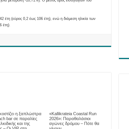
ερήσια μεταβολή -10,71%). Ο μέσος όρος εισαγωγών του
2 έτη (εύρος 0,2 έως 106 έτη), ενώ η διάμεση ηλικία των
 έτη).
κοστίζει η ξαπλώστρα
«Kallikrateia Coastal Run
ach bar σε παραλίες
2026»: Παραθαλάσιοι
λκιδικής και της
αγώνες δρόμου – Πότε θα
ς – Οι VIP στη
γίνουν