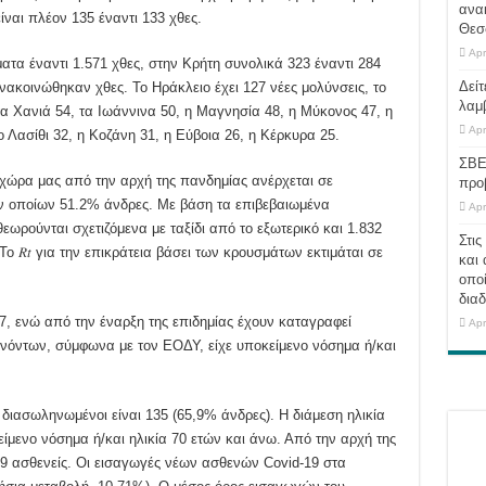
ανα
ναι πλέον 135 έναντι 133 χθες.
Θεσ
Apr
ατα έναντι 1.571 χθες, στην Κρήτη συνολικά 323 έναντι 284
Δείτ
νακοινώθηκαν χθες. Το Ηράκλειο έχει 127 νέες μολύνσεις, το
λαμ
τα Χανιά 54, τα Ιωάννινα 50, η Μαγνησία 48, η Μύκονος 47, η
Apr
ο Λασίθι 32, η Κοζάνη 31, η Εύβοια 26, η Κέρκυρα 25.
ΣΒΕ
χώρα μας από την αρχή της πανδημίας ανέρχεται σε
προ
ων οποίων 51.2% άνδρες. Με βάση τα επιβεβαιωμένα
Apr
ωρούνται σχετιζόμενα με ταξίδι από το εξωτερικό και 1.832
Στις
o 𝑅𝑡 για την επικράτεια βάσει των κρουσμάτων εκτιμάται σε
και 
οποί
διαδ
 7, ενώ από την έναρξη της επιδημίας έχουν καταγραφεί
Apr
ανόντων, σύμφωνα με τον ΕΟΔΥ, είχε υποκείμενο νόσημα ή/και
ιασωληνωμένοι είναι 135 (65,9% άνδρες). Η διάμεση ηλικία
κείμενο νόσημα ή/και ηλικία 70 ετών και άνω. Από την αρχή της
39 ασθενείς. Οι εισαγωγές νέων ασθενών Covid-19 στα