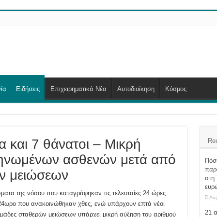
ία
Ειδήσεις
Επιχειρηματικά Νέα
Αυτοδιοίκηση
Κόσμος
 και 7 θάνατοι – Μικρή
Re
ηνωμένων ασθενών μετά από
Πόσο
παρα
ν μειώσεων
στη 
ευρ
ματα της νόσου που καταγράφηκαν τις τελευταίες 24 ώρες
Aug
ο 24ωρο που ανακοινώθηκαν χθες, ενώ υπάρχουν επτά νέοι
21 
ομάδες σταθερών μειώσεων υπάρχει μικρή αύξηση του αριθμού