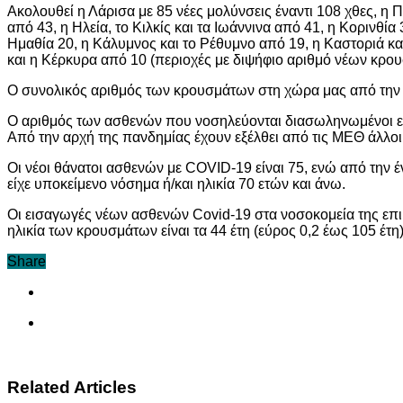
Ακολουθεί η Λάρισα με 85 νέες μολύνσεις έναντι 108 χθες, η Π
από 43, η Ηλεία, το Κιλκίς και τα Ιωάννινα από 41, η Κορινθί
Ημαθία 20, η Κάλυμνος και το Ρέθυμνο από 19, η Καστοριά και
και η Κέρκυρα από 10 (περιοχές με διψήφιο αριθμό νέων κρο
Ο συνολικός αριθμός των κρουσμάτων στη χώρα μας από την α
Ο αριθμός των ασθενών που νοσηλεύονται διασωληνωμένοι είναι
Από την αρχή της πανδημίας έχουν εξέλθει από τις ΜΕΘ άλλοι
Οι νέοι θάνατοι ασθενών με COVID-19 είναι 75, ενώ από την 
είχε υποκείμενο νόσημα ή/και ηλικία 70 ετών και άνω.
Οι εισαγωγές νέων ασθενών Covid-19 στα νοσοκομεία της επικ
ηλικία των κρουσμάτων είναι τα 44 έτη (εύρος 0,2 έως 105 έτη)
Share
Related Articles