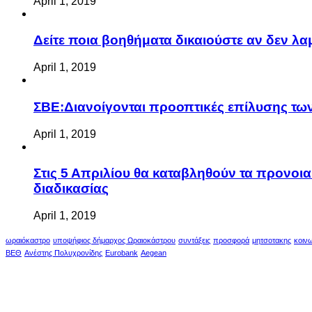
April 1, 2019
Δείτε ποια βοηθήματα δικαιούστε αν δεν λ
April 1, 2019
ΣΒΕ:Διανοίγονται προοπτικές επίλυσης τ
April 1, 2019
Στις 5 Απριλίου θα καταβληθούν τα προνοι
διαδικασίας
April 1, 2019
ωραιόκαστρο
υποψήφιος δήμαρχος Ωραιοκάστρου
συντάξεις
προσφορά
μητσοτακης
κοιν
ΒΕΘ
Ανέστης Πολυχρονίδης
Eurobank
Aegean