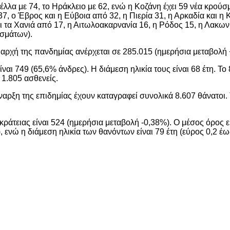
έλλα με 74, το Ηράκλειο με 62, ενώ η Κοζάνη έχει 59 νέα κρούσ
α 37, ο Έβρος και η Εύβοια από 32, η Πιερία 31, η Αρκαδία και 
 τα Χανιά από 17, η Αιτωλοακαρνανία 16, η Ρόδος 15, η Λακωνί
υσμάτων).
ρχή της πανδημίας ανέρχεται σε 285.015 (ημερήσια μεταβολή +
 749 (65,6% άνδρες). Η διάμεση ηλικία τους είναι 68 έτη. To 
 1.805 ασθενείς.
έναρξη της επιδημίας έχουν καταγραφεί συνολικά 8.607 θάνατο
ράτειας είναι 524 (ημερήσια μεταβολή -0,38%). Ο μέσος όρος 
, ενώ η διάμεση ηλικία των θανόντων είναι 79 έτη (εύρος 0,2 έω