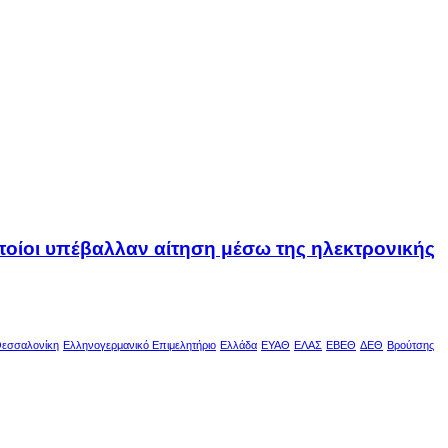
οποίοι υπέβαλλαν αίτηση μέσω της ηλεκτρονικής
εσσαλονίκη
Ελληνογερμανικό Επιμελητήριο
Ελλάδα
ΕΥΑΘ
ΕΛΑΣ
ΕΒΕΘ
ΔΕΘ
Βρούτσης