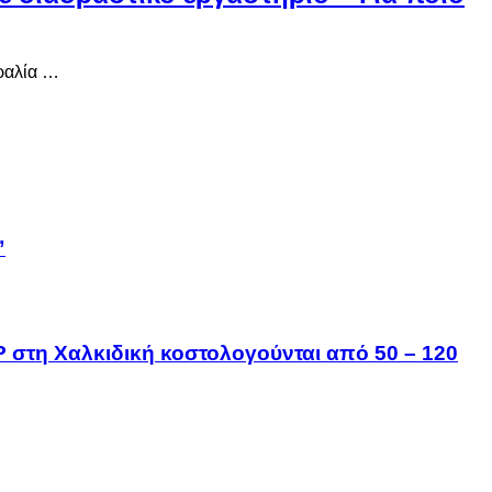
ραλία …
”
IP στη Χαλκιδική κοστολογούνται από 50 – 120