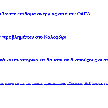
αμβάνετε επίδομα ανεργίας από τον ΟΑΕΔ
ων προβλημάτων στο Καλοχώρι
ακά και αναπηρικά επιδόματα σε δικαιούχους οι 
ωνία
εκλογές
ειδήσεις
ααδε
Τσακίρης
Περιφέρεια Κεντρικής Μακεδονίας
ΟΑΣΘ
Μηταράκης
Θ