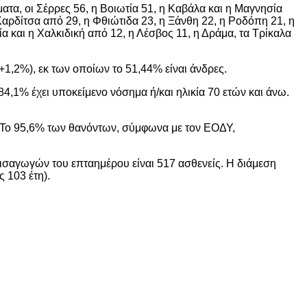
ματα, οι Σέρρες 56, η Βοιωτία 51, η Καβάλα και η Μαγνησία
η Καρδίτσα από 29, η Φθιώτιδα 23, η Ξάνθη 22, η Ροδόπη 21, η
α και η Χαλκιδική από 12, η Λέσβος 11, η Δράμα, τα Τρίκαλα
1,2%), εκ των οποίων το 51,44% είναι άνδρες.
84,1% έχει υποκείμενο νόσημα ή/και ηλικία 70 ετών και άνω.
ι. Το 95,6% των θανόντων, σύμφωνα με τον ΕΟΔΥ,
εισαγωγών του επταημέρου είναι 517 ασθενείς. Η διάμεση
ς 103 έτη).