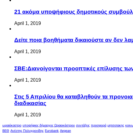
21 ακόμα υποψήφιους δημοτικούς συμβού
April 1, 2019
Δείτε ποια βοηθήματα δικαιούστε αν δεν λ
April 1, 2019
ΣΒΕ:Διανοίγονται προοπτικές επίλυσης τ
April 1, 2019
Στις 5 Απριλίου θα καταβληθούν τα προνοι
διαδικασίας
April 1, 2019
ωραιόκαστρο
υποψήφιος δήμαρχος Ωραιοκάστρου
συντάξεις
προσφορά
μητσοτακης
κοιν
ΒΕΘ
Ανέστης Πολυχρονίδης
Eurobank
Aegean