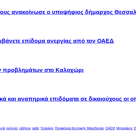
λους ανακοίνωσε ο υποψήφιος δήμαρχος Θεσσαλ
αμβάνετε επίδομα ανεργίας από τον ΟΑΕΔ
ων προβλημάτων στο Καλοχώρι
ακά και αναπηρικά επιδόματα σε δικαιούχους οι 
ωνία
εκλογές
ειδήσεις
ααδε
Τσακίρης
Περιφέρεια Κεντρικής Μακεδονίας
ΟΑΣΘ
Μηταράκης
Θ