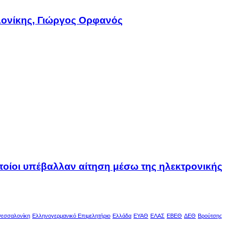
ονίκης, Γιώργος Ορφανός
οποίοι υπέβαλλαν αίτηση μέσω της ηλεκτρονικής
εσσαλονίκη
Ελληνογερμανικό Επιμελητήριο
Ελλάδα
ΕΥΑΘ
ΕΛΑΣ
ΕΒΕΘ
ΔΕΘ
Βρούτσης