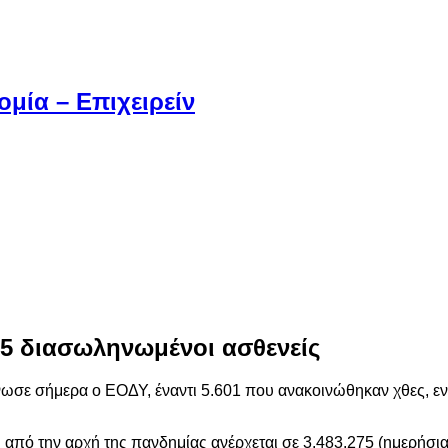
μία – Επιχειρείν
115 διασωληνωμένοι ασθενείς
ωσε σήμερα ο ΕΟΔΥ, έναντι 5.601 που ανακοινώθηκαν χθες, ενώ
πό την αρχή της πανδημίας ανέρχεται σε 3.483.275 (ημερήσια