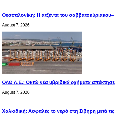
Θεσσαλονίκη: Η ατζέντα του σαββατοκύριακου– 
August 7, 2026
ΟΛΘ Α.Ε.: Οκτώ νέα υβριδικά οχήματα απέκτησε 
August 7, 2026
Χαλκιδική: Ασφαλές το νερό στη Σίβηρη μετά τις 