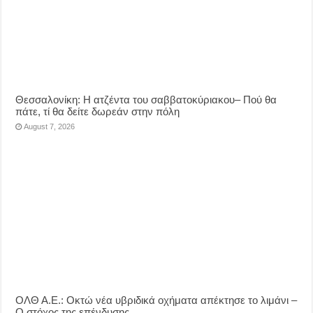
Θεσσαλονίκη: Η ατζέντα του σαββατοκύριακου– Πού θα
πάτε, τί θα δείτε δωρεάν στην πόλη
August 7, 2026
ΟΛΘ Α.Ε.: Οκτώ νέα υβριδικά οχήματα απέκτησε το λιμάνι –
Ο στόχος της επένδυσης