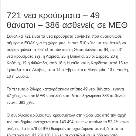
721 νέα κρούσματα – 49
θάνατοι – 386 ασθενείς σε ΜΕΘ
Συνολικά 721 είναι τα νέα κρούσματα covid-19, που ανακοίνωσε
σήμερα ο ΕΟΔΥ για τη χώρα μας, έναντι 510 χθες, με την Αττική να
συγκεντρώνει τα 257 εξ αυτών και τη Θεσσαλονίκη τα 94, ενώ 31
νέα κρούσματα έχει η Λάρισα, 25 η Βοιωτία, 23 οι Σέρρες, 20 η
Κοζάνη, 19 η Φθιώτιδα, από 18 η Ημαθία και η Καρδίτσα, από 15 τα
Τρίκαλα και η Λέσβος, από 14 ο Έβρος και η Μαγνησία, 13 η Ξάνθη,
10 η Εύβοια.
Το τελευταίο 24ωρο καταγράφηκαν επίσης 49 νέοι θάνατοι, έναντι
47 χθες, ενώ σε ΜΕΘ νοσηλεύονται διασωληνωμένοι 386 ασθενείς
έναντι 391 χθες.
Ο συνολικός αριθμός των κρουσμάτων στη χώρα μας από την αρχή
της πανδημίας ανέρχεται στα 143.494, εκ των οποίων το 52,2% είναι
άνδρες. Τα 5.579 (3,9%) θεωρούνται σχετιζόμενα με ταξίδι από το
εξωτερικό και 43.251 (30,1%) είναι σχετιζόμενα με ήδη γνωστό