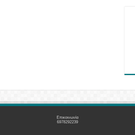
Επικοινωνία
6978292239