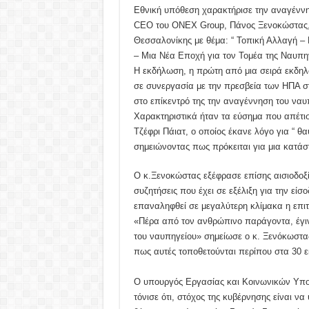
Εθνική υπόθεση χαρακτήρισε την αναγένν
CEO του ONEX Group​, Πάνος Ξενοκώστας, 
Θεσσαλονίκης με θέμα: “ Τοπική Αλλαγή 
– Μια Νέα Εποχή για τον Τομέα της Ναυπη
Η εκδήλωση, η πρώτη από μια σειρά εκδηλ
σε συνεργασία με την πρεσβεία των ΗΠΑ στ
στο επίκεντρό της την αναγέννηση του να
Χαρακτηριστικά ήταν τα εύσημα που απέτ
Τζέφρι Πάιατ, ο οποίος έκανε λόγο για “ θ
σημειώνοντας πως πρόκειται για μια κατάσ
Ο κ.Ξενοκώστας εξέφρασε επίσης αισιοδοξί
συζητήσεις που έχει σε εξέλιξη για την είσ
επαναληφθεί σε μεγαλύτερη κλίμακα η επιτ
«Πέρα από τον ανθρώπινο παράγοντα, έγι
του ναυπηγείου» σημείωσε ο κ. Ξενόκωστας
πως αυτές τοποθετούνται περίπου στα 30 ε
Ο υπουργός Εργασίας και Κοινωνικών Υπο
τόνισε ότι, στόχος της κυβέρνησης είναι ν