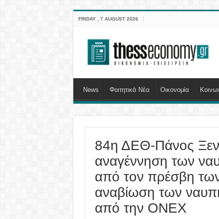
FRIDAY , 7 AUGUST 2026
News
Φοιτητικά Νέα
Οικονομία
Κοινω
84η ΔΕΘ-Πάνος Ξεν
αναγέννηση των να
από τον πρέσβη των 
αναβίωση των ναυπ
από την ONEX