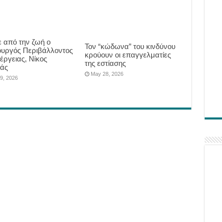
 από την ζωή ο
Τον “κώδωνα” του κινδύνου
υργός Περιβάλλοντος
κρούουν οι επαγγελματίες
έργειας, Νίκος
της εστίασης
άς
May 28, 2026
9, 2026