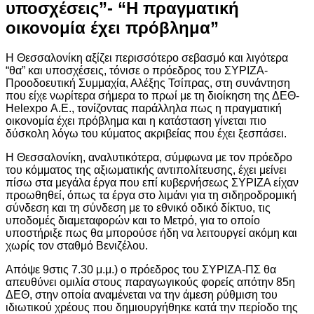
υποσχέσεις”- “Η πραγματική
οικονομία έχει πρόβλημα”
Η Θεσσαλονίκη αξίζει περισσότερο σεβασμό και λιγότερα
“θα” και υποσχέσεις, τόνισε ο πρόεδρος του ΣΥΡΙΖΑ-
Προοδοευτική Συμμαχία, Αλέξης Τσίπρας, στη συνάντηση
που είχε νωρίτερα σήμερα το πρωί με τη διοίκηση της ΔΕΘ-
Helexpo Α.Ε., τονίζοντας παράλληλα πως η πραγματική
οικονομία έχει πρόβλημα και η κατάσταση γίνεται πιο
δύσκολη λόγω του κύματος ακριβείας που έχει ξεσπάσει.
Η Θεσσαλονίκη, αναλυτικότερα, σύμφωνα με τον πρόεδρο
του κόμματος της αξιωματικής αντιπολίτευσης, έχει μείνει
πίσω στα μεγάλα έργα που επί κυβερνήσεως ΣΥΡΙΖΑ είχαν
προωθηθεί, όπως τα έργα στο λιμάνι για τη σιδηροδρομική
σύνδεση και τη σύνδεση με το εθνικό οδικό δίκτυο, τις
υποδομές διαμεταφορών και το Μετρό, για το οποίο
υποστήριξε πως θα μπορούσε ήδη να λειτουργεί ακόμη και
χωρίς τον σταθμό Βενιζέλου.
Απόψε 9στις 7.30 μ.μ.) ο πρόεδρος του ΣΥΡΙΖΑ-ΠΣ θα
απευθύνει ομιλία στους παραγωγικούς φορείς απότην 85η
ΔΕΘ, στην οποία αναμένεται να την άμεση ρύθμιση του
ιδιωτικού χρέους που δημιουργήθηκε κατά την περίοδο της