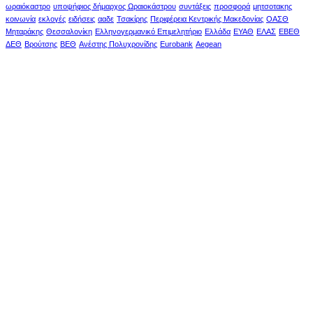
ωραιόκαστρο
υποψήφιος δήμαρχος Ωραιοκάστρου
συντάξεις
προσφορά
μητσοτακης
κοινωνία
εκλογές
ειδήσεις
ααδε
Τσακίρης
Περιφέρεια Κεντρικής Μακεδονίας
ΟΑΣΘ
Μηταράκης
Θεσσαλονίκη
Ελληνογερμανικό Επιμελητήριο
Ελλάδα
ΕΥΑΘ
ΕΛΑΣ
ΕΒΕΘ
ΔΕΘ
Βρούτσης
ΒΕΘ
Ανέστης Πολυχρονίδης
Eurobank
Aegean