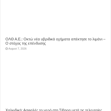
ΟΛΘ Α.Ε.: Οκτώ νέα υβριδικά οχήματα απέκτησε το λιμάνι –
Ο στόχος της επένδυσης
August 7, 2026
Χαλκιδική: Ασφαλές το νερό στη Σίβηρη μετά τις τελευταίες