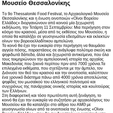
Μουσείο Θεσσαλονίκης
Tο 9ο Thessaloniki Food Festival, το Αρχαιολογικό Μουσείο
Θεσσαλονίκης και η ένωση οινοποιών «Οίνοι Βορείου
Ελλάδος» διοργανώνουν από κοινού μία ξεχωριστή
εκδήλωση, την Τετάρτη 11 Σεπτεμβρίου: Μια περιήγηση στον
κόσμο του κρασιού, μέσα από τις εκθέσεις του Μουσείου, η
οποία θα καταλήξει σε γευσιγνωσία εδεσμάτων και εκλεκτών
οίνων του βορειοελλαδίτικου αμπελώνα.
Το κοινό θα έχει την ευκαιρία στην περιήγηση να θαυμάσει
αγγεία πόσης, παραστάσεις σε ανάγλυφα πολύτιμα σκεύη και
ψηφιδωτά δάπεδα, άλλα και ξεχωριστά αντικείμενα, που όλα
τους τεκμηριώνουν την αμπελοοινική ιστορία της αρχαίας
Μακεδονίας που ξεκινά περίπου πριν από 7000 χρόνια.Τα
επιλεγμένα εκθέματα, που σχετίζονται με την άμπελο, τον
Διόνυσο τον θεό του κρασιού και την οινοποσία, καλύπτουν
ένα χρονικό διάστημα πάνω από 4000 χρόνια αποτελώντας
ψηφίδες του μωσαϊκού του ελληνικού πολιτισμού και
συγχρόνως της πανάρχαιας οινικής ιστορίας και κουλτούρας
των Ελλήνων.
Στη διαφορετική και τόσο πρωτότυπη αυτή ξενάγηση, το
κοινό θα έχει την ευκαιρία να συζητήσει με αρχαιολόγους του
Μουσείου και θα καταλήξει στο αίθριο του ΑΜΘ με
γευσιγνωσία οίνων από τα οινοποιεία της ένωσης «Οίνοι