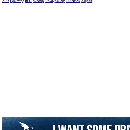
ΔΕΘ
Βρούτσης
ΒΕΘ
Ανέστης Πολυχρονίδης
Eurobank
Aegean