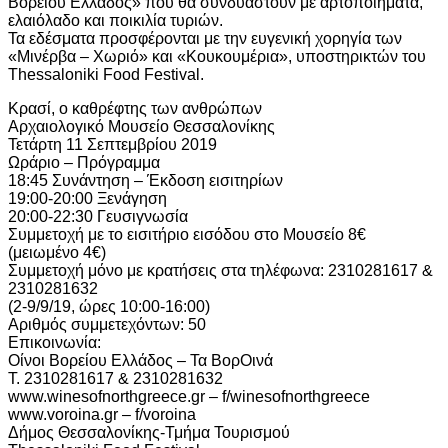
Βορείου Ελλάδος» που θα συνδυαστούν με αρτοποιήματα,
ελαιόλαδο και ποικιλία τυριών.
Τα εδέσματα προσφέρονται με την ευγενική χορηγία των
«Μινέρβα – Χωριό» και «Κουκουμέρια», υποστηρικτών του
Thessaloniki Food Festival.
Κρασί, ο καθρέφτης των ανθρώπων
Αρχαιολογικό Μουσείο Θεσσαλονίκης
Τετάρτη 11 Σεπτεμβρίου 2019
Ωράριο – Πρόγραμμα
18:45 Συνάντηση – Έκδοση εισιτηρίων
19:00-20:00 Ξενάγηση
20:00-22:30 Γευσιγνωσία
Συμμετοχή με το εισιτήριο εισόδου στο Μουσείο 8€
(μειωμένο 4€)
Συμμετοχή μόνο με κρατήσεις στα τηλέφωνα: 2310281617 &
2310281632
(2-9/9/19, ώρες 10:00-16:00)
Αριθμός συμμετεχόντων: 50
Επικοινωνία:
Οίνοι Βορείου Ελλάδος – Τα ΒορΟινά
Τ. 2310281617 & 2310281632
www.winesofnorthgreece.gr – f/winesofnorthgreece
www.voroina.gr – f/voroina
Δήμος Θεσσαλονίκης-Τμήμα Τουρισμού