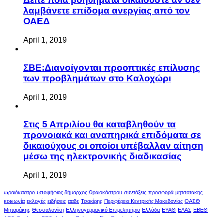
λαμβάνετε επίδομα ανεργίας από τον
ΟΑΕΔ
April 1, 2019
ΣΒΕ:Διανοίγονται προοπτικές επίλυσης
των προβλημάτων στο Καλοχώρι
April 1, 2019
Στις 5 Απριλίου θα καταβληθούν τα
προνοιακά και αναπηρικά επιδόματα σε
δικαιούχους οι οποίοι υπέβαλλαν αίτηση
μέσω της ηλεκτρονικής διαδικασίας
April 1, 2019
ωραιόκαστρο
υποψήφιος δήμαρχος Ωραιοκάστρου
συντάξεις
προσφορά
μητσοτακης
κοινωνία
εκλογές
ειδήσεις
ααδε
Τσακίρης
Περιφέρεια Κεντρικής Μακεδονίας
ΟΑΣΘ
Μηταράκης
Θεσσαλονίκη
Ελληνογερμανικό Επιμελητήριο
Ελλάδα
ΕΥΑΘ
ΕΛΑΣ
ΕΒΕΘ