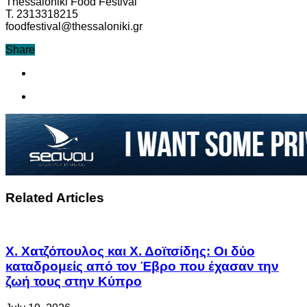
Thessaloniki Food Festival
Τ. 2313318215
foodfestival@thessaloniki.gr
Share
Related Articles
Χ. Χατζόπουλος και Χ. Δοϊτσίδης: Οι δύο
καταδρομείς από τον Έβρο που έχασαν την
ζωή τους στην Κύπρο