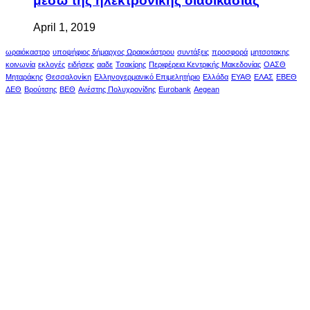
μέσω της ηλεκτρονικής διαδικασίας
April 1, 2019
ωραιόκαστρο
υποψήφιος δήμαρχος Ωραιοκάστρου
συντάξεις
προσφορά
μητσοτακης
κοινωνία
εκλογές
ειδήσεις
ααδε
Τσακίρης
Περιφέρεια Κεντρικής Μακεδονίας
ΟΑΣΘ
Μηταράκης
Θεσσαλονίκη
Ελληνογερμανικό Επιμελητήριο
Ελλάδα
ΕΥΑΘ
ΕΛΑΣ
ΕΒΕΘ
ΔΕΘ
Βρούτσης
ΒΕΘ
Ανέστης Πολυχρονίδης
Eurobank
Aegean