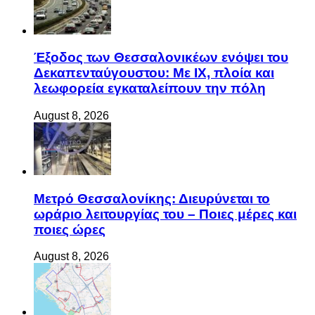
Έξοδος των Θεσσαλονικέων ενόψει του
Δεκαπενταύγουστου: Με ΙΧ, πλοία και
λεωφορεία εγκαταλείπουν την πόλη
August 8, 2026
Μετρό Θεσσαλονίκης: Διευρύνεται το
ωράριο λειτουργίας του – Ποιες μέρες και
ποιες ώρες
August 8, 2026