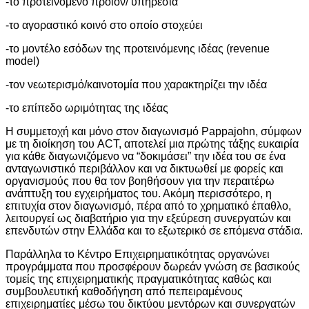
-το προτεινόμενο προϊόν/ υπηρεσία
-το αγοραστικό κοινό στο οποίο στοχεύει
-το μοντέλο εσόδων της προτεινόμενης ιδέας (revenue
model)
-τον νεωτερισμό/καινοτομία που χαρακτηρίζει την ιδέα
-το επίπεδο ωριμότητας της ιδέας
Η συμμετοχή και μόνο στον διαγωνισμό Pappajohn, σύμφων
με τη διοίκηση του ACT, αποτελεί μια πρώτης τάξης ευκαιρία
για κάθε διαγωνιζόμενο να “δοκιμάσει” την ιδέα του σε ένα
ανταγωνιστικό περιβάλλον και να δικτυωθεί με φορείς και
οργανισμούς που θα τον βοηθήσουν για την περαιτέρω
ανάπτυξη του εγχειρήματος του. Ακόμη περισσότερο, η
επιτυχία στον διαγωνισμό, πέρα από το χρηματικό έπαθλο,
λειτουργεί ως διαβατήριο για την εξεύρεση συνεργατών και
επενδυτών στην Ελλάδα και το εξωτερικό σε επόμενα στάδια.
Παράλληλα το Κέντρο Επιχειρηματικότητας οργανώνει
προγράμματα που προσφέρουν δωρεάν γνώση σε βασικούς
τομείς της επιχειρηματικής πραγματικότητας καθώς και
συμβουλευτική καθοδήγηση από πεπειραμένους
επιχειρηματίες μέσω του δικτύου μεντόρων και συνεργατών