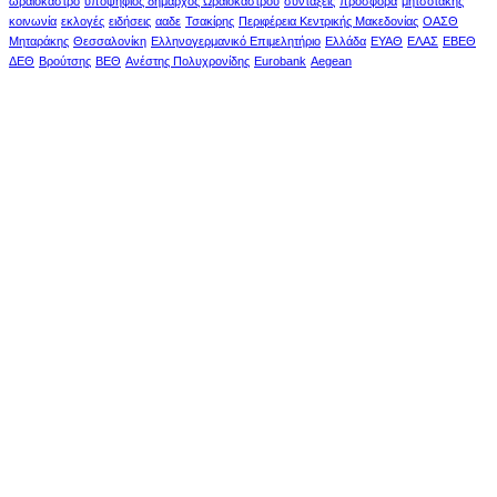
ωραιόκαστρο
υποψήφιος δήμαρχος Ωραιοκάστρου
συντάξεις
προσφορά
μητσοτακης
κοινωνία
εκλογές
ειδήσεις
ααδε
Τσακίρης
Περιφέρεια Κεντρικής Μακεδονίας
ΟΑΣΘ
Μηταράκης
Θεσσαλονίκη
Ελληνογερμανικό Επιμελητήριο
Ελλάδα
ΕΥΑΘ
ΕΛΑΣ
ΕΒΕΘ
ΔΕΘ
Βρούτσης
ΒΕΘ
Ανέστης Πολυχρονίδης
Eurobank
Aegean