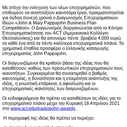
Με στόχο την ενίσχυση των νέων επιχειρηματιών, που
επιθυμούν να αναπτύξουν καινοτόμα έργα, πραγματοποιείται
για όγδοη συνεχή χρονιά ο Διαγωνισμός Επιχειρηματικών
Ιδεών «John & Mary Pappajohn Business Plan
Competition». Ο Διαγωνισμός διοργανώνεται από το Κέντρο
Επιχειρηματικότητας του ACT (Αμερικανικό Κολλέγιο
Θεσσαλονίκης) και θα απονείμει πέντε βραβεία 4.000 ευρώ
σε κάθε ένα από τα πέντε καλύτερα επιχειρηματικά πλάνα. Τα
χρηματικά έπαθλα προσφέρει ο ελληνικής καταγωγής
επιχειρηματίας John Pappajohn.
Οι διαγωνιζόμενοι θα κριθούν βάσει της ιδέας που θα
καταθέσουν, καθώς των προσωπικών επιχειρηματικών τους
ικανοτήτων. Συγκεκριμένα θα συνεκτιμηθεί ο βαθμός
καινοτομίας, η δυνατότητα και η ετοιμότητα ανάπτυξης της
ιδέας, η γνωστική επάρκεια, η αφοσίωση και οι
επιχειρηματικές ικανότητες των διαγωνιζομένων.
Οι ενδιαφερόμενοι θα πρέπει να καταθέσουν τις ιδέες για το
επιχειρηματικό πλάνο μέχρι την Κυριακή 18 Απριλίου 2021
στο
www.act.edu/pappajohn-awards
.
Η περιγραφή της ιδέας θα πρέπει να περιέχει: