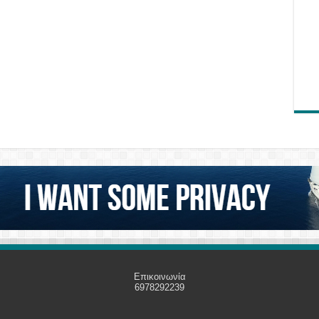
Επικοινωνία
6978292239