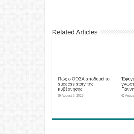
Related Articles
Πώς ο ΟΟΣΑ αποδομεί το
Έφυγε
success story της
γνωστ
κυβέρνησης
Γιάνν
August 8, 2026
Augus