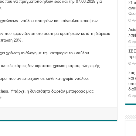
ις που θα πραγματοποιηθούν έως και την 07.08.2019 για
21 
.
ανα
Θεσ
χρεώσεων: ναύλου εισιτηρίων και επίναυλου καυσίμων.
Ap
Δείτ
ων που εμφανίζονται στο σύστημα κρατήσεων κατά τη διάρκεια
λαμ
έκπτωση 20%.
Ap
ΣΒΕ
χει χρέωση ανάλογη με την κατηγορία του ναύλου.
προ
Ap
στωτικές κάρτες δεν υφίσταται χρέωση κάρτας πληρωμής.
Στις
και 
μοί που αντιστοιχούν σε κάθε κατηγορία ναύλου.
οποί
διαδ
ass. Υπάρχει η δυνατότητα δωρεάν μεταφοράς μίας
Ap
t.