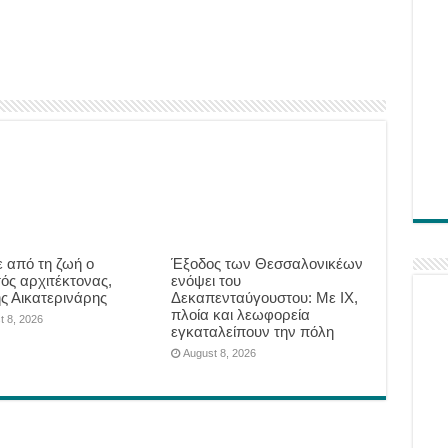
 από τη ζωή ο
Έξοδος των Θεσσαλονικέων
ός αρχιτέκτονας,
ενόψει του
ης Αικατερινάρης
Δεκαπενταύγουστου: Με ΙΧ,
πλοία και λεωφορεία
t 8, 2026
εγκαταλείπουν την πόλη
August 8, 2026