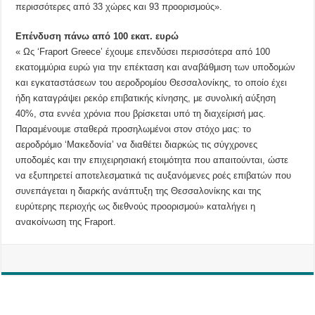
περισσότερες από 33 χώρες και 93 προορισμούς».
Επένδυση πάνω από 100 εκατ. ευρώ
« Ως ‘Fraport Greece’ έχουμε επενδύσει περισσότερα από 100
εκατομμύρια ευρώ για την επέκταση και αναβάθμιση των υποδομών
και εγκαταστάσεων του αεροδρομίου Θεσσαλονίκης, το οποίο έχει
ήδη καταγράψει ρεκόρ επιβατικής κίνησης, με συνολική αύξηση
40%, στα εννέα χρόνια που βρίσκεται υπό τη διαχείρισή μας.
Παραμένουμε σταθερά προσηλωμένοι στον στόχο μας: το
αεροδρόμιο ‘Μακεδονία’ να διαθέτει διαρκώς τις σύγχρονες
υποδομές και την επιχειρησιακή ετοιμότητα που απαιτούνται, ώστε
να εξυπηρετεί αποτελεσματικά τις αυξανόμενες ροές επιβατών που
συνεπάγεται η διαρκής ανάπτυξη της Θεσσαλονίκης και της
ευρύτερης περιοχής ως διεθνούς προορισμού» καταλήγει η
ανακοίνωση της Fraport.