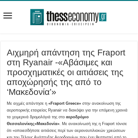
Αιχμηρή απάντηση της Fraport
στη Ryanair -«Αβάσιμες και
προσχηματικές οι αιτιάσεις της
αποχώρησής της από το
‘Μακεδονία’»
Με αιχμές απάντησε η
«Fraport Greece»
στην ανακοίνωση της
αεροπορικής εταιρείας Ryanair να διακόψει για την επόμενη χρονιά
τα χειμερινά δρομολόγιά της στο
αεροδρόμιο
Θεσσαλονίκης«Μακεδονία»
. Με ανακοίνωσή της η Fraport τόνισε
ότι «οποιεσδήποτε αιτιάσεις περί των αεροναυτιλιακών χρεώσεων
και του Τέλους Ανάπτυξης Αεροδρομίων που έχει θεσπιστεί από το