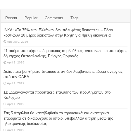
Recent
Popular
Comments
Tags
ΙΝΚΑ: «Το 75% των Ελλήνων δεν πάει φέτος διακοπές» – Πόσο
κοστίζουν 10 μέρες διακοπών στην Κρήτη για 4μελή οικογένεια
August 9, 2026
21 ακόμα υποψήφιους δημοτικούς συμβούλους ανακοίνωσε ο υποψήφιος
δήμαρχος Θεσσαλονίκης, Γιώργος Ορφανός
April 1, 2019
Δείτε ποια βοηθήματα δικαιούστε αν δεν λαμβάνετε επίδομα ανεργίας
από τον ΟΑΕΔ
April 1, 2019
ΣΒΕ:Διανοίγονται προοπτικές επίλυσης των προβλημάτων στο
Καλοχώρι
April 1, 2019
Στις 5 Απριλίου θα καταβληθούν τα προνοιακά και αναπηρικά
επιδόματα σε δικαιούχους οι οποίοι υπέβαλλαν αίτηση μέσω της
ηλεκτρονικής διαδικασίας
April 1, 2019