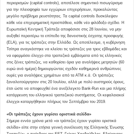
περιορισμών (capital controls), αποτέλεσε σημαντικό πισωγύρισμα
για την πλειοψηφία των εγχώριων επιχειρήσεων, προκαλώντας
μεγάλο πρόβλημα ρευστότητας. Τα capital controls δυσκόλεψαν
κάθε νέα επιχειρηματική προσπάθεια, κάθε νέο φιλόδοξο σχέδιο. Η
Ευρωπαϊκή Κεντρική Τράπεζα αποφάσισε στις 28 Ιουνίου, να μην
αυξηθεί περαιτέρω το επίπεδο της δανειστικής έσχατης προσφυγής
(ELA), για τις τράπεζες στην Ελλάδα. Ως αποτέλεσμα, η κυβέρνηση
Τσίπρα αναγκάστηκε να κλείσει τις τράπεζες για τρεις εβδομάδες και
να εφαρμόσει έλεγχο στα τραπεζικά εμβάσματα από τις ελληνικές
στις ξένες τράπεζες, να καθορίσει όρια για αναλήψεις μετρητών (60
ευρώ ανά ημέρα) δημιουργώντας σχεδόν καθημερινά ανθρώπινες
ουρές για αναλήψεις χρημάτων από τα ΑΤΜ κ.ά. Οι τράπεζες
ξαναλειτούργησαν στις 20 Ιουλίου, αλλά με πολύ αυστηρούς όρους,
έτσι ώστε να αποφευχθεί ένα ανεξέλεγκτο Bank-Run και μια πλήρης
κατάρρευση του ελληνικού τραπεζικού συστήματος. Οι κεφαλαιακοί
έλεγχοι καταργήθηκαν πλήρως τον Σεπτέμβριο του 2019.
«Οι τράπεζες έχουν γυρίσει οριστικά σελίδα»
Σήμερα εννέα χρόνια μετά «οι τράπεζες έχουν γυρίσει οριστικά
σελίδα» είπε στην ετήσια γενική συνέλευση της Ελληνικής Ένωσης
Τραπεζών, ο πρόεδρος της ΕΕΤ, Γκίκας Χαρδούβελης. Εξαίροντας