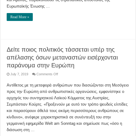
ευρωβουλευτής
Ευρωπαϊκής Ένωσης …
Read More »
Δείτε ποιος πολιτικός τάσσεται υπέρ της
απέλασης όσων μεταναστών εισέρχονται
παράνομα στην Ευρώπη
on
July 7, 2019
Comments Off
Δείτε
ποιος
Αντίθετος με τη μεταφορά ανθρώπων που διασώζονται στη Μεσόγειο
πολιτικός
τάσσεται
προς την Ευρώπη από ανθρωπιστικές οργανώσεις, εμφανίστηκε ο
υπέρ
της
αρχηγός του συντηρητικού Λαϊκού Κόμματος της Αυστρίας,
απέλασης
όσων
Σεμπάστιαν Κούρτς. «Προξενούν με αυτό τον τρόπο ψευδείς ελπίδες
μεταναστών
και παρασύρουν άθελά τους ακόμη περισσότερους ανθρώπους σε
εισέρχονται
παράνομα
κίνδυνο», ανέφερε χαρακτηριστικά σε συνέντευξή του στην
στην
Ευρώπη
γερμανική εφημερίδα Welt am Sonntag και σημείωσε πως «όσο η
διάσωση στη …