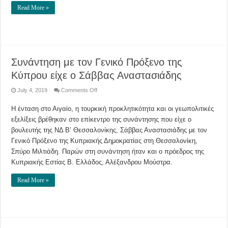
Read More »
Συνάντηση με τον Γενικό Πρόξενο της
Κύπρου είχε ο Σάββας Αναστασιάδης
on
July 4, 2019
Comments Off
Συνάντηση
με
Η ένταση στο Αιγαίο, η τουρκική προκλητικότητα και οι γεωπολιτικές
τον
Γενικό
εξελίξεις βρέθηκαν στο επίκεντρο της συνάντησης που είχε ο
Πρόξενο
της
βουλευτής της ΝΔ Β’ Θεσσαλονίκης, Σάββας Αναστασιάδης με τον
Κύπρου
είχε
Γενικό Πρόξενο της Κυπριακής Δημοκρατίας στη Θεσσαλονίκη,
ο
Σπύρο Μιλτιάδη. Παρών στη συνάντηση ήταν και ο πρόεδρος της
Σάββας
Αναστασιάδης
Κυπριακής Εστίας Β. Ελλάδος, Αλέξανδρου Μούστρα.
Read More »