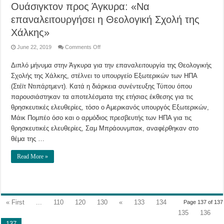
Ουάσιγκτον προς Άγκυρα: «Να
επαναλειτουργήσει η Θεολογική Σχολή της
Χάλκης»
on
June 22, 2019
Comments Off
Ουάσιγκτον
προς
Διπλό μήνυμα στην Άγκυρα για την επαναλειτουργία της Θεολογικής
Άγκυρα:
«Να
Σχολής της Χάλκης, στέλνει το υπουργείο Εξωτερικών των ΗΠΑ
επαναλειτουργήσει
η
(Στέϊτ Ντιπάρτμεντ). Κατά η διάρκεια συνέντευξης Τύπου όπου
Θεολογική
Σχολή
παρουσιάστηκαν τα αποτελέσματα της ετήσιας έκθεσης για τις
της
θρησκευτικές ελευθερίες, τόσο ο Αμερικανός υπουργός Εξωτερικών,
Χάλκης»
Μάικ Πομπέο όσο και ο αρμόδιος πρεσβευτής των ΗΠΑ για τις
θρησκευτικές ελευθερίες, Σαμ Μπράουνμπακ, αναφέρθηκαν στο
θέμα της …
Read More »
« First
...
110
120
130
«
133
134
Page 137 of 137
135
136
137