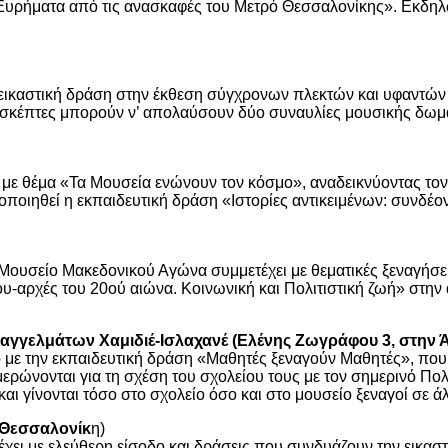
υρήματα από τις ανασκαφές του Μετρό Θεσσαλονίκης». Εκδηλώσ
κή εικαστική δράση στην έκθεση σύγχρονων πλεκτών και υφαντών
ι επισκέπτες μπορούν ν’ απολαύσουν δύο συναυλίες μουσικής δ
 με θέμα «Τα Μουσεία ενώνουν τον κόσμο», αναδεικνύοντας το
ποιηθεί η εκπαιδευτική δράση «Ιστορίες αντικειμένων: συνδέο
Μουσείο Μακεδονικού Αγώνα συμμετέχει με θεματικές ξεναγήσεις,
9ου-αρχές του 20ού αιώνα. Κοινωνική και Πολιτιστική ζωή» σ
γγελμάτων Χαμιδιέ-Ισλαχανέ (Ελένης Ζωγράφου 3, στην 
με την εκπαιδευτική δράση «Μαθητές ξεναγούν Μαθητές», που 
ερώνονται για τη σχέση του σχολείου τους με τον σημερινό Πολ
αι γίνονται τόσο στο σχολείο όσο και στο μουσείο ξεναγοί σε ά
 Θεσσαλονίκ
η)
 με ελεύθερη είσοδο και δράσεις που συνδυάζουν την εικαστική