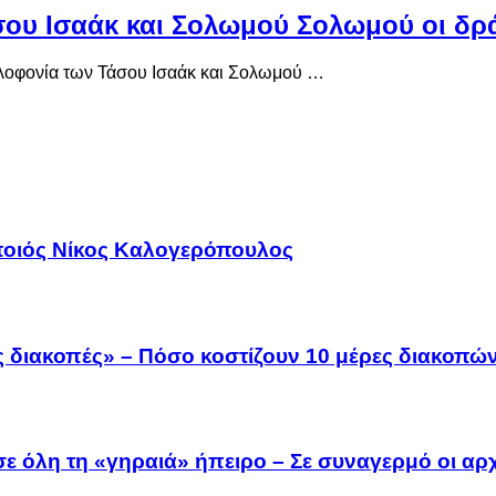
άσου Ισαάκ και Σολωμού Σολωμού οι δ
ολοφονία των Τάσου Ισαάκ και Σολωμού …
οποιός Νίκος Καλογερόπουλος
 διακοπές» – Πόσο κοστίζουν 10 μέρες διακοπών
 όλη τη «γηραιά» ήπειρο – Σε συναγερμό οι αρχέ