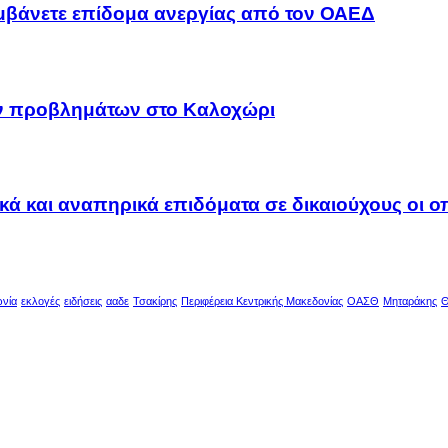
αμβάνετε επίδομα ανεργίας από τον ΟΑΕΔ
ων προβλημάτων στο Καλοχώρι
ακά και αναπηρικά επιδόματα σε δικαιούχους οι 
ωνία
εκλογές
ειδήσεις
ααδε
Τσακίρης
Περιφέρεια Κεντρικής Μακεδονίας
ΟΑΣΘ
Μηταράκης
Θ