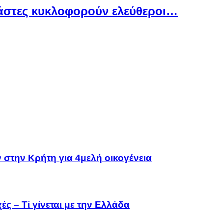
ράστες κυκλοφορούν ελεύθεροι…
 στην Κρήτη για 4μελή οικογένεια
ς – Τί γίνεται με την Ελλάδα