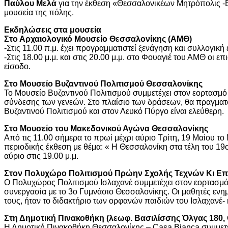
Παύλου Μελά
για την έκθεση «Θεσσαλονικέων Μητρόπολις -Ε
μουσεία της πόλης.
Εκδηλώσεις στα μουσεία
Στο Αρχαιολογικό Μουσείο Θεσσαλονίκης (ΑΜΘ)
-Στις 11.00 π.μ. έχει προγραμματιστεί ξενάγηση και συλλογι
-Στις 18.00 μ.μ. και στις 20.00 μ.μ. στο Φουαγιέ του ΑΜΘ ο
είσοδο.
Στο Μουσείο Βυζαντινού Πολιτισμού Θεσσαλονίκης
Το Μουσείο Βυζαντινού Πολιτισμού συμμετέχει στον εορτασμό
σύνδεσης των γενεών. Στο πλαίσιο των δράσεων, θα πραγματο
Βυζαντινού Πολιτισμού και στον Λευκό Πύργο είναι ελεύθερη.
Στο Μουσείο του Μακεδονικού Αγώνα Θεσσαλονίκης
Από τις 11.00 σήμερα το πρωί μέχρι αύριο Τρίτη, 19 Μαίου το 
περιοδικής έκθεση με θέμα: « Η Θεσσαλονίκη στα τέλη του 1
αύριο στις 19.00 μ.μ.
Στον Πολυχώρο Πολιτισμού Πρώην Σχολής Τεχνών Κι Επα
Ο Πολυχώρος Πολιτισμού Ισλαχανέ συμμετέχει στον εορτασμό 
συνεργασία με το 3ο Γυμνάσιο Θεσσαλονίκης. Οι μαθητές ενημ
τους, ήταν το διδακτήριο των ορφανών παιδιών του Ισλαχανέ- κ
Στη Δημοτική Πινακοθήκη (λεωφ. Βασιλίσσης Όλγας 180,
Η Δημοτική Πινακοθήκη Θεσσαλονίκης – Casa Bianca συμμετέχει