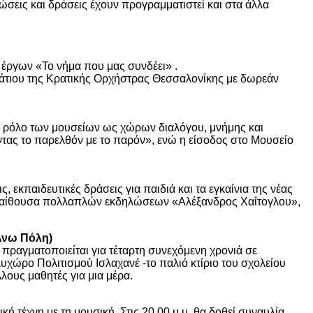
εις και δράσεις έχουν προγραμματιστεί και στα άλλα
 έργων «Το νήμα που μας συνδέει» .
ωμάτιου της Κρατικής Ορχήστρας Θεσσαλονίκης με δωρεάν
ν ρόλο των μουσείων ως χώρων διαλόγου, μνήμης και
ντας το παρελθόν με το παρόν», ενώ η είσοδος στο Μουσείο
 εκπαιδευτικές δράσεις για παιδιά και τα εγκαίνια της νέας
την αίθουσα πολλαπλών εκδηλώσεων «Αλέξανδρος Χαΐτογλου»,
Άνω Πόλη)
πραγματοποιείται για τέταρτη συνεχόμενη χρονιά σε
υχώρο Πολιτισμού Ισλαχανέ -το παλιό κτίριο του σχολείου
λλους μαθητές για μια μέρα.
 τέχνη με τη μουσική. Στις 20.00 μ.μ. θα δοθεί συναυλία