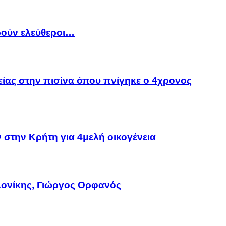
ρούν ελεύθεροι…
λείας στην πισίνα όπου πνίγηκε ο 4χρονος
 στην Κρήτη για 4μελή οικογένεια
ονίκης, Γιώργος Ορφανός