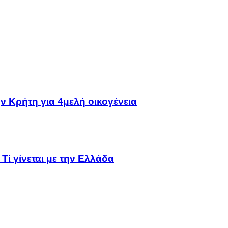
ν Κρήτη για 4μελή οικογένεια
Τί γίνεται με την Ελλάδα