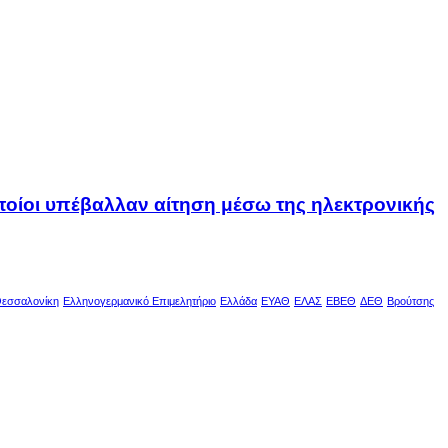
οποίοι υπέβαλλαν αίτηση μέσω της ηλεκτρονικής
εσσαλονίκη
Ελληνογερμανικό Επιμελητήριο
Ελλάδα
ΕΥΑΘ
ΕΛΑΣ
ΕΒΕΘ
ΔΕΘ
Βρούτσης