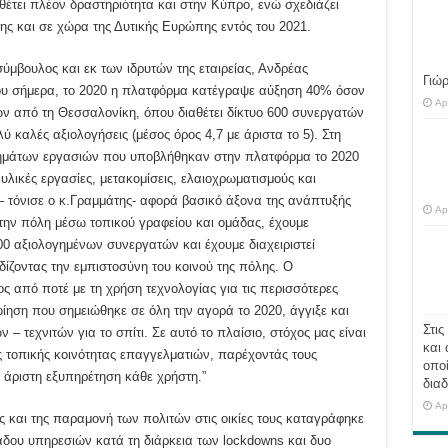
αθέτει πλέον δραστηριότητα και στην Κύπρο, ενώ σχεδιάζει
ης και σε χώρα της Δυτικής Ευρώπης εντός του 2021.
ύμβουλος και εκ των ιδρυτών της εταιρείας, Ανδρέας
Γιώ
ου σήμερα, το 2020 η πλατφόρμα κατέγραψε αύξηση 40% όσον
Ap
ν από τη Θεσσαλονίκη, όπου διαθέτει δίκτυο 600 συνεργατών
 καλές αξιολογήσεις (μέσος όρος 4,7 με άριστα το 5). Στη
τημάτων εργασιών που υποβλήθηκαν στην πλατφόρμα το 2020
λικές εργασίες, μετακομίσεις, ελαιοχρωματισμούς και
– τόνισε ο κ.Γραμμάτης- αφορά βασικό άξονα της ανάπτυξής
Ap
την πόλη μέσω τοπικού γραφείου και ομάδας, έχουμε
00 αξιολογημένων συνεργατών και έχουμε διαχειριστεί
δίζοντας την εμπιστοσύνη του κοινού της πόλης. Ο
ς από ποτέ με τη χρήση τεχνολογίας για τις περισσότερες
οίηση που σημειώθηκε σε όλη την αγορά το 2020, άγγιξε και
Στις
 τεχνιτών για το σπίτι. Σε αυτό το πλαίσιο, στόχος μας είναι
και 
ς τοπικής κοινότητας επαγγελματιών, παρέχοντάς τους
οποί
ι άριστη εξυπηρέτηση κάθε χρήστη.”
διαδ
Ap
ς και της παραμονή των πολιτών στις οικίες τους καταγράφηκε
δου υπηρεσιών κατά τη διάρκεια των lockdowns και δυο