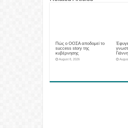
Πώς ο ΟΟΣΑ αποδομεί το
Έφυγε
success story της
γνωστ
κυβέρνησης
Γιάνν
August 8, 2026
Augus