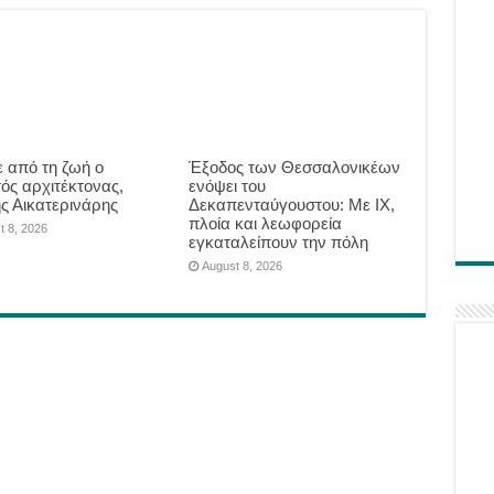
 από τη ζωή ο
Έξοδος των Θεσσαλονικέων
ός αρχιτέκτονας,
ενόψει του
ης Αικατερινάρης
Δεκαπενταύγουστου: Με ΙΧ,
πλοία και λεωφορεία
t 8, 2026
εγκαταλείπουν την πόλη
August 8, 2026