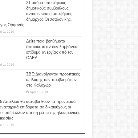
21 ακόμα υποψήφιους
δημοτικούς συμβούλους
ανακοίνωσε ο υποψήφιος
δήμαρχος Θεσσαλονίκης,
ργος Ορφανός
ril 1, 2019
Δείτε ποια βοηθήματα
δικαιούστε αν δεν λαμβάνετε
επίδομα ανεργίας από τον
ΟΑΕΔ
ril 1, 2019
ΣΒΕ:Διανοίγονται προοπτικές
επίλυσης των προβλημάτων
στο Καλοχώρι
April 1, 2019
 5 Απριλίου θα καταβληθούν τα προνοιακά
αναπηρικά επιδόματα σε δικαιούχους οι
οι υπέβαλλαν αίτηση μέσω της ηλεκτρονικής
ικασίας
ril 1, 2019