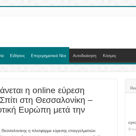
ία
Ειδήσεις
Επιχειρηματικά Νέα
Αυτοδιοίκηση
Κόσμος
άνεται η online εύρεση
Re
 Σπίτι στη Θεσσαλονίκη –
υτική Ευρώπη μετά την
εγκ
Au
ης Θεσσαλονίκης η πλατφόρμα εύρεσης επαγγελματιών