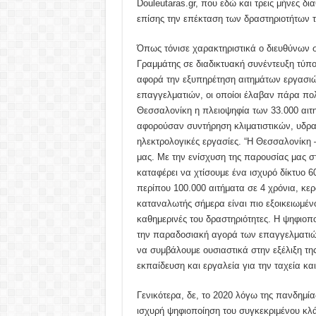
Douleutaras.gr, που εδώ και τρεις μήνες δι
επίσης την επέκταση των δραστηριοτήτων τ
Όπως τόνισε χαρακτηριστικά ο διευθύνων σ
Γραμμάτης σε διαδικτυακή συνέντευξη τύπ
αφορά την εξυπηρέτηση αιτημάτων εργασιώ
επαγγελματιών, οι οποίοι έλαβαν πάρα πολύ
Θεσσαλονίκη η πλειοψηφία των 33.000 αι
αφορούσαν συντήρηση κλιματιστικών, υδραυ
ηλεκτρολογικές εργασίες. “Η Θεσσαλονίκη 
μας. Με την ενίσχυση της παρουσίας μας σ
καταφέρει να χτίσουμε ένα ισχυρό δίκτυο 6
περίπου 100.000 αιτήματα σε 4 χρόνια, κερ
καταναλωτής σήμερα είναι πιο εξοικειωμένο
καθημερινές του δραστηριότητες. Η ψηφιοπ
την παραδοσιακή αγορά των επαγγελματιών –
να συμβάλουμε ουσιαστικά στην εξέλιξη τη
εκπαίδευση και εργαλεία για την ταχεία κα
Γενικότερα, δε, το 2020 λόγω της πανδημία
ισχυρή ψηφιοποίηση του συγκεκριμένου κλά