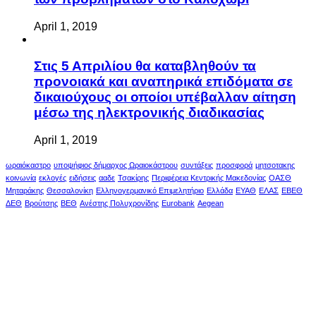
April 1, 2019
Στις 5 Απριλίου θα καταβληθούν τα
προνοιακά και αναπηρικά επιδόματα σε
δικαιούχους οι οποίοι υπέβαλλαν αίτηση
μέσω της ηλεκτρονικής διαδικασίας
April 1, 2019
ωραιόκαστρο
υποψήφιος δήμαρχος Ωραιοκάστρου
συντάξεις
προσφορά
μητσοτακης
κοινωνία
εκλογές
ειδήσεις
ααδε
Τσακίρης
Περιφέρεια Κεντρικής Μακεδονίας
ΟΑΣΘ
Μηταράκης
Θεσσαλονίκη
Ελληνογερμανικό Επιμελητήριο
Ελλάδα
ΕΥΑΘ
ΕΛΑΣ
ΕΒΕΘ
ΔΕΘ
Βρούτσης
ΒΕΘ
Ανέστης Πολυχρονίδης
Eurobank
Aegean