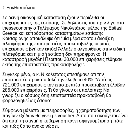
Σ.Ξανθοπούλου
Σε δεινή οικονομική κατάσταση έχουν περιέλθει οι
επιχειρηματίες της εστίασης. Σε δηλώσεις του πριν λίγο στο
thesseconomy ο Τηλέμαχος Νικολετάτος, μέλος της Estiasi
Greece και εκπρόσωπος καταστημάτων εστίασης
Καισαριανής αποκάλυψε ότι “μία μέρα αφότου άνοιξε η
πλατφόρμα της επιστρεπτέας προκαταβολής οι μισές
επιχειρήσεις βγήκαν εκτός! Άλλαξε ο αλγόριθμος στην ειδική
πλατφόρμα και η μισή εστίαση δεν πήρε φράγκο! Η
καταστροφή μεγάλη! Περιπου 30.000 επιχειρήσεις τέθηκαν
εκτός της επιστρεπτέας προκαταβολής!”.
Συγκεκριμένα, ο κ. Νικολετάτος επεσήμανε ότι την
επιστρεπτέα προκαταβολή την έλαβε το 40%. “Από τις
721.000 επιχειρήσεις την επιστρεπτέα προκαταβολή έλαβαν
286.000 επιχειρήσεις. Τι θα γίνουν οι υπόλοιπες; Να
γνωρίζει ο κόσμος ότιη επιστρεπτέα προκαταβολή θα
φορολογηθεί ως έσοδο”.
Σύμφωνα μάλιστα με πληροφορίες, η χρηματοδοτηση των
παγίων εξόδων θα γινει με voucher. Αυτο που ακούγεται είναι
ότι αυτή τη στιγμή η κυβέρνηση κάνει σφυγμομέτρηση πότε
και πώς θα το ανακοινώσει.