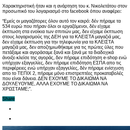
Χαρακτηριστική ήταν και η ανάρτηση του κ. Νικολετάτου στον
προσωπικό του λογαριασμό στο facebook όπου αναφέρει:
“Εμείς οι μαγαζάτορες όλον αυτό τον καιρό: δέν πήραμε τα
534 ευρώ που πήραν όλοι οι εργαζόμενοι, δέν είχαμε
έκπτωση στα ενοίκια των σπιτιών μας, δεν είχαμε έκπτωση
στους λογαρισμούς της ΔΕΗ για τα ΚΛΕΙΣΤΑ μαγαζιά μας,
δεν είχαμε έκπτωση για την τηλεφωνία για τα ΚΛΕΙΣΤΑ
μαγαζιά μας, δεν αποζημιωθήκαμε για τις πρώτες ύλες που
πετάξαμε και αγοράσαμε ξανά και ξανά με τα διαδοχικά
άνοιξε-κλείσε της αγοράς, δεν πήραμε επιδότηση e-shop ενώ
υπήρχαν εξαγγελίες, δεν πήραμε επιδότηση ΕΣΠΑ απο τις
περιφέρειες ενώ υπήρχαν εξαγγελίες, δέν πήραμε ενίσχυση
απο το ΤΕΠΙΧ 2, πήραμε μόνο επιστρεπτέες προκαταβολές
που είναι δάνεια. ΔΕΝ ΕΧΟΥΜΕ ΤΟ ΔΙΚΑΙΩΜΑ ΝΑ
ΔΟΥΛΕΥΟΥΜΕ, ΑΛΛΑ ΕΧΟΥΜΕ ΤΟ ΔΙΚΑΙΩΜΑ ΝΑ
ΧΡΩΣΤΑΜΕ;”.
Share