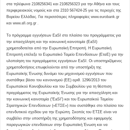
στα τηλέφωνα 2108256341 και 2108256323 για την Αθήνα και τους
περιφερειακούς νομούς και στα 2310 567424-25 για τις περιοχές της
Βορείου Ελλάδας. Για περισσότερες πληροφορίες
www.eurobank.gr
και
www.afi.org.gr
.
Tο πρόγραμμα εγγυήσεων EaSI στο πλαίσιο του προγράμματος για
την απασχόληση και την κοινωνική καινοτομία (EaSI)
χρηματοδοτείται από την Ευρωπαϊκή Επιτροπή. Η Ευρωπαϊκή
Επιτροπή επέλεξε το Ευρωπαϊκό Ταμείο Επενδύσεων (ΕταΕ) για την
υλοποίηση του προγράμματος εγγυήσεων EaSI. Οι υποστηριζόμενες
χρηματοδοτήσεις επωφελούνται από την υποστήριξη της
Ευρωπαϊκής Ένωσης δυνάμει του μηχανισμού εγγυήσεων που
συστάθηκε βάσει του κανονισμού (ΕΕ) αριθ. 1296/2013 του
Ευρωπαϊκού Κοινοβουλίου και του Συμβουλίου για τη θέσπιση
προγράμματος της Ευρωπαϊκής Ένωσης για την απασχόληση και
την κοινωνική καινοτομία (“EaSI”) και του Ευρωπαϊκού Ταμείου
Στρατηγικών Επενδύσεων («ΕΤΣΕ») που συστάθηκε στο πλαίσιο του
επενδυτικού σχεδίου για την Ευρώπη. Σκοπός του ΕΤΣΕ είναι να
συμβάλει στην υποστήριξη της χρηματοδότησης και εφαρμογής
παραγωγικών επενδύσεων στην Ευρωπαϊκή Ένωση και να