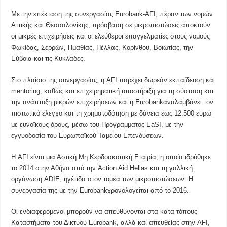
Με την επέκταση της συνεργασίας Eurobank-AFI, πέραν των νομών
Αττικής και Θεσσαλονίκης, πρόσβαση σε μικροπιστώσεις αποκτούν
οι μικρές επιχειρήσεις και οι ελεύθεροι επαγγελματίες στους νομούς
Φωκίδας, Σερρών, Ημαθίας, Πέλλας, Κορίνθου, Βοιωτίας, την
Εύβοια και τις Κυκλάδες.
Στο πλαίσιο της συνεργασίας, η AFI παρέχει δωρεάν εκπαίδευση και
mentoring, καθώς και επιχειρηματική υποστήριξη για τη σύσταση και
την ανάπτυξη μικρών επιχειρήσεων και η Eurobankαναλαμβάνει τον
πιστωτικό έλεγχο και τη χρηματοδότηση με δάνεια έως 12.500 ευρώ
με ευνοϊκούς όρους, μέσω του Προγράμματος EaSΙ, με την
εγγυοδοσία του Ευρωπαϊκού Ταμείου Επενδύσεων.
Η AFI είναι μια Αστική Μη Κερδοσκοπική Εταιρία, η οποία ιδρύθηκε
το 2014 στην Αθήνα από την Action Aid Hellas και τη γαλλική
οργάνωση ADIE, ηγέτιδα στον τομέα των μικροπιστώσεων. Η
συνεργασία της με την Eurobankχρονολογείται από το 2016.
Οι ενδιαφερόμενοι μπορούν να απευθύνονται στα κατά τόπους
Καταστήματα του Δικτύου Eurobank, αλλά και απευθείας στην AFI,