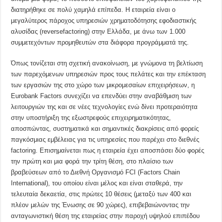
διατηρήθηκε σε πολύ χαμηλά επίπεδα. Η εταιρεία είναι ο
μεγαλύτερος πάροχος υπηρεσιών χρηματοδότησης εφοδιαστικής
αλυσίδας (reversefactoring) στην Ελλάδα, με άνω των 1.000
συμμετεχόντων προμηθευτών στα διάφορα προγράμματά της.
Όπως τονίζεται στη σχετική ανακοίνωση, με γνώμονα τη βελτίωση
των παρεχόμενων υπηρεσιών προς τους πελάτες και την επέκταση
των εργασιών της στο χώρο των μικρομεσαίων επιχειρήσεων, η
Eurobank Factors συνεχίζει να επενδύει στην αναβάθμιση των
λειτουργιών της και σε νέες τεχνολογίες ενώ δίνει προτεραιότητα
στην υποστήριξη της εξωστρεφούς επιχειρηματικότητας,
αποσπώντας, συστηματικά και σημαντικές διακρίσεις από φορείς
παγκόσμιας εμβέλειας για τις υπηρεσίες που παρέχει στο διεθνές
factoring. Επισημαίνεται πως η εταιρεία έχει αποσπάσει δύο φορές
την πρώτη και μια φορά την τρίτη θέση, στο πλαίσιο των
βραβεύσεων από το Διεθνή Οργανισμό FCI (Factors Chain
International), του οποίου είναι μέλος και είναι σταθερά, την
τελευταία δεκαετία, στις πρώτες 10 θέσεις (μεταξύ των 400 και
πλέον μελών της Ένωσης σε 90 χώρες), επιβεβαιώνοντας την
ανταγωνιστική θέση της εταιρείας στην παροχή υψηλού επιπέδου