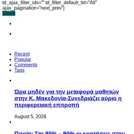
td_ajax_filter_ids=”” td_filter_default_txt=”All”
ajax_pagination=”next_prev”]
Share
Recent
Popular
Comments
Tags
Ώρα μηδέν για την μεταφορά μαθητών
στην Κ. Μακεδονία-Συνεδριάζει αύριο η
περιφερειακή επιτροπή
August 5, 2026
Πιερία: Στο 80% – 90% οι κρατήσεις στην