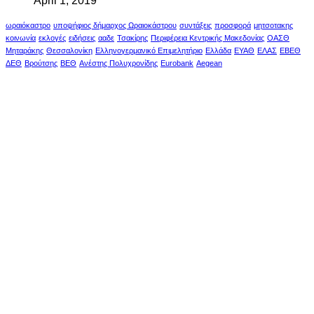
April 1, 2019
ωραιόκαστρο
υποψήφιος δήμαρχος Ωραιοκάστρου
συντάξεις
προσφορά
μητσοτακης
κοινωνία
εκλογές
ειδήσεις
ααδε
Τσακίρης
Περιφέρεια Κεντρικής Μακεδονίας
ΟΑΣΘ
Μηταράκης
Θεσσαλονίκη
Ελληνογερμανικό Επιμελητήριο
Ελλάδα
ΕΥΑΘ
ΕΛΑΣ
ΕΒΕΘ
ΔΕΘ
Βρούτσης
ΒΕΘ
Ανέστης Πολυχρονίδης
Eurobank
Aegean