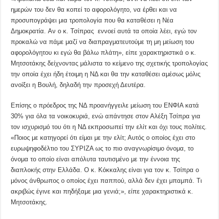
ημερών του δεν θα κοπεί το αφορολόγητο, να έρθει και να
προσυπογράψει μια τροπολογία που θα καταθέσει η Νέα
Δημοκρατία. Aν ο κ. Τσίπρας εννοεί αυτά τα οποία λέει, εγώ τον
προκαλώ να πάμε μαζί να διαπραγματευτούμε τη μη μείωση του
αφορολόγητου κι εγώ θα βάλω πλάτη», είπε χαρακτηριστικά ο κ.
Μητσοτάκης δείχνοντας μάλιστα το κείμενο της σχετικής τροπολογίας
την οποία έχει ήδη έτοιμη η ΝΔ και θα την καταθέσει αμέσως μόλις
ανοίξει η Βουλή, δηλαδή την προσεχή Δευτέρα.
Επίσης ο πρόεδρος της ΝΔ προανήγγειλε μείωση του ΕΝΦΙΑ κατά
30% για όλα τα νοικοκυριά, ενώ απάντησε στον Αλέξη Τσίπρα για
τον ισχυρισμό του ότι η ΝΔ εκπροσωπεί την ελίτ και όχι τους πολίτες.
«Ποιος με κατηγορεί ότι είμαι με την ελίτ; Αυτός ο οποίος έχει στο
ευρωψηφοδέλτιο του ΣΥΡΙΖΑ ως το πιο αναγνωρίσιμο όνομα, το
όνομα το οποίο είναι απόλυτα ταυτισμένο με την έννοια της
διαπλοκής στην Ελλάδα. Ο κ. Κόκκαλης είναι για τον κ. Τσίπρα ο
μόνος άνθρωπος ο οποίος έχει παππού, αλλά δεν έχει μπαμπά. Τι
ακριβώς έγινε και πηδήξαμε μια γενιά;», είπε χαρακτηριστικά κ.
Μητσοτάκης.