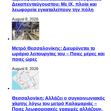
Δεκαπενταύγουστου: Με ΙΧ, πλοία και
λεωφορεία εγκαταλείπουν την πόλη
August 8, 2026
Μετρό Θεσσαλονίκης: Διευρύνεται το
ωράριο λειτουργίας του – Ποιες μέρες και
ποιες ώρες
August 8, 2026
Θεσσαλονίκη: Αλλάζει ο συγκοινωνιακός
χάρτης λόγω του μετρό Καλαμαριάς –
Ποιες λεωφορειακές γραμμές αλλάζουν,