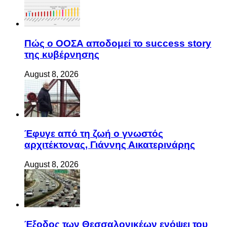
Πώς ο ΟΟΣΑ αποδομεί το success story
της κυβέρνησης
August 8, 2026
Έφυγε από τη ζωή ο γνωστός
αρχιτέκτονας, Γιάννης Αικατερινάρης
August 8, 2026
Έξοδος των Θεσσαλονικέων ενόψει του