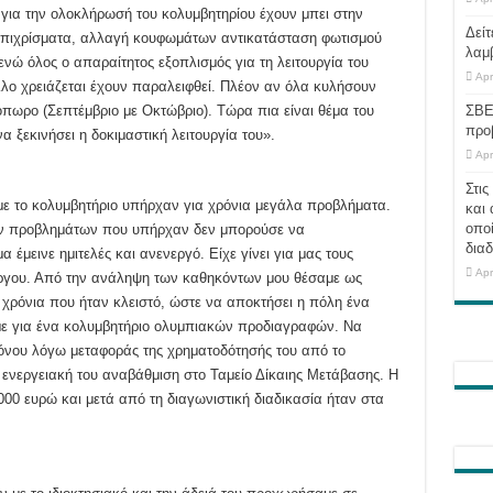
ς για την ολοκλήρωσή του κολυμβητηρίου έχουν μπει στην
Δείτ
ι επιχρίσματα, αλλαγή κουφωμάτων αντικατάσταση φωτισμού
λαμ
νώ όλος ο απαραίτητος εξοπλισμός για τη λειτουργία του
Apr
άλλο χρειάζεται έχουν παραλειφθεί. Πλέον αν όλα κυλήσουν
όπωρο (Σεπτέμβριο με Οκτώβριο). Τώρα πια είναι θέμα του
ΣΒΕ
προ
α ξεκινήσει η δοκιμαστική λειτουργία του».
Apr
Στις
ε το κολυμβητήριο υπήρχαν για χρόνια μεγάλα προβλήματα.
και 
οποί
ων προβλημάτων που υπήρχαν δεν μπορούσε να
διαδ
α έμεινε ημιτελές και ανενεργό. Είχε γίνει για μας τους
Apr
ργου. Από την ανάληψη των καθηκόντων μου θέσαμε ως
ν χρόνια που ήταν κλειστό, ώστε να αποκτήσει η πόλη ένα
άμε για ένα κολυμβητήριο ολυμπιακών προδιαγραφών. Να
όνου λόγω μεταφοράς της χρηματοδότησής του από το
η ενεργειακή του αναβάθμιση στο Ταμείο Δίκαιης Μετάβασης. Η
000 ευρώ και μετά από τη διαγωνιστική διαδικασία ήταν στα