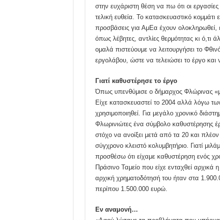
στην ευχάριστη θέση να πω ότι οι εργασίε
τελική ευθεία. Το κατασκευαστικό κομμάτ
προσβάσεις για ΑμΕα έχουν ολοκληρωθεί, ε
όπως λέβητες, αντλίες θερμότητας κι ό,τι 
ομαλά πιστεύουμε να λειτουργήσει το Φθιν
εργολάβου, ώστε να τελειώσει το έργο και ν
Γιατί καθυστέρησε το έργο
Όπως υπενθύμισε ο δήμαρχος Φλώρινας «μ
Είχε κατασκευαστεί το 2004 αλλά λόγω τ
χρησιμοποιηθεί. Για μεγάλο χρονικό διάστημ
Φλωρινιώτες ένα σύμβολο καθυστέρησης έ
στόχο να ανοίξει μετά από τα 20 και πλέο
σύγχρονο κλειστό κολυμβητήριο. Γιατί μιλ
προσθέσω ότι είχαμε καθυστέρηση ενός χρ
Πράσινο Ταμείο που είχε ενταχθεί αρχικά 
αρχική χρηματοδότησή του ήταν στα 1.900.
περίπου 1.500.000 ευρώ.
Εν αναμονή…