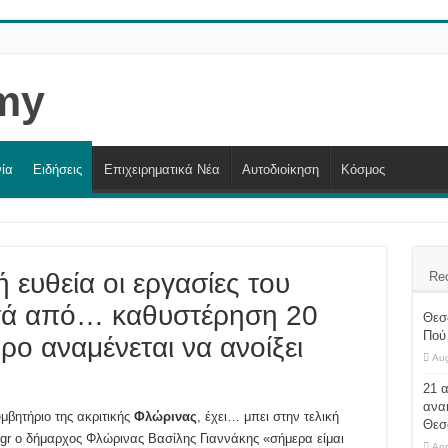
ία
Ειδήσεις
Επιχειρηματικά Νέα
Αυτοδιοίκηση
Κόσμος
 ευθεία οι εργασίες του
Re
τά από… καθυστέρηση 20
Θεσ
Πού 
ο αναμένεται να ανοίξει
Aug
21 
ανα
βητήριο της ακριτικής
Φλώρινας
, έχει… μπει στην τελική
Θεσ
gr ο δήμαρχος Φλώρινας Βασίλης Γιαννάκης «σήμερα είμαι
Apr