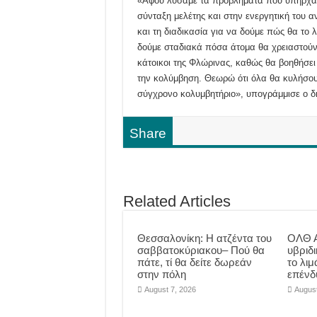
«Αφού λύσαμε τα προβλήματα που υπήρχαν 
σύνταξη μελέτης και στην ενεργητική του 
και τη διαδικασία για να δούμε πώς θα το λ
δούμε σταδιακά πόσα άτομα θα χρειαστούν 
κάτοικοι της Φλώρινας, καθώς θα βοηθήσει
την κολύμβηση. Θεωρώ ότι όλα θα κυλήσου
σύγχρονο κολυμβητήριο», υπογράμμισε ο δ
Share
Related Articles
Θεσσαλονίκη: Η ατζέντα του
ΟΛΘ Α
σαββατοκύριακου– Πού θα
υβριδ
πάτε, τί θα δείτε δωρεάν
το λιμ
στην πόλη
επένδ
August 7, 2026
August