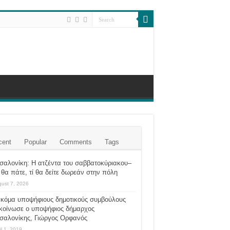
cent
Popular
Comments
Tags
σαλονίκη: Η ατζέντα του σαββατοκύριακου–
θα πάτε, τί θα δείτε δωρεάν στην πόλη
ust 7, 2026
ακόμα υποψήφιους δημοτικούς συμβούλους
κοίνωσε ο υποψήφιος δήμαρχος
σαλονίκης, Γιώργος Ορφανός
il 1, 2019