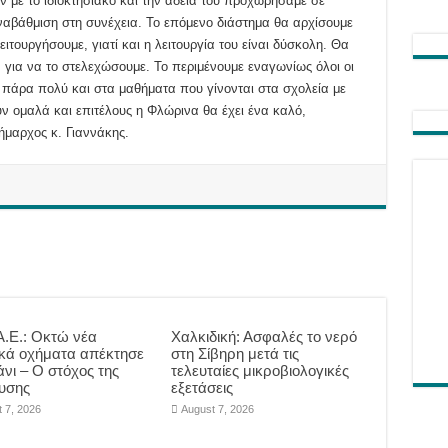
με το ιδιοκτησιακό και την άδειά του προχωρήσαμε σε
αναβάθμιση στη συνέχεια. Το επόμενο διάστημα θα αρχίσουμε
ειτουργήσουμε, γιατί και η λειτουργία του είναι δύσκολη. Θα
για να το στελεχώσουμε. Το περιμένουμε εναγωνίως όλοι οι
 πάρα πολύ και στα μαθήματα που γίνονται στα σχολεία με
ν ομαλά και επιτέλους η Φλώρινα θα έχει ένα καλό,
ήμαρχος κ. Γιαννάκης.
.Ε.: Οκτώ νέα
Χαλκιδική: Ασφαλές το νερό
ικά οχήματα απέκτησε
στη Σίβηρη μετά τις
άνι – Ο στόχος της
τελευταίες μικροβιολογικές
υσης
εξετάσεις
 7, 2026
August 7, 2026