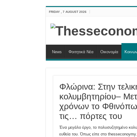
FRIDAY , 7 AUGUST 2026
News
Φοιτητικά Νέα
Οικονομία
Κοινων
Φλώρινα: Στην τελική
κολυμβητηρίου– Με
χρόνων το Φθινόπωρ
τις… πόρτες του
Ένα μεγάλο έργο, το πολυσυζητημένο κολυμ
ευθεία του. Όπως είπε στο thesseconoymy.