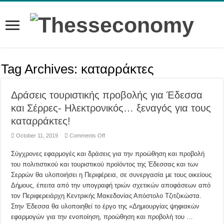
Tag Archives:
καταρράκτες
Δράσεις τουριστικής προβολής για Έδεσσα
και Σέρρες- Ηλεκτρονικός… ξεναγός για τους
καταρράκτες!
on
October 11, 2019
Comments Off
Δράσεις
τουριστικής
Σύγχρονες εφαρμογές και δράσεις για την προώθηση και προβολή
προβολής
για
του πολιτιστικού και τουριστικού προϊόντος της Έδεσσας και των
Έδεσσα
και
Σερρών θα υλοποιήσει η Περιφέρεια, σε συνεργασία με τους οικείους
Σέρρες-
Ηλεκτρονικός…
Δήμους, έπειτα από την υπογραφή τριών σχετικών αποφάσεων από
ξεναγός
τον Περιφερειάρχη Κεντρικής Μακεδονίας Απόστολο Τζιτζικώστα.
για
τους
Στην Έδεσσα θα υλοποιηθεί το έργο της «Δημιουργίας ψηφιακών
καταρράκτες!
εφαρμογών για την ενοποίηση, προώθηση και προβολή του …