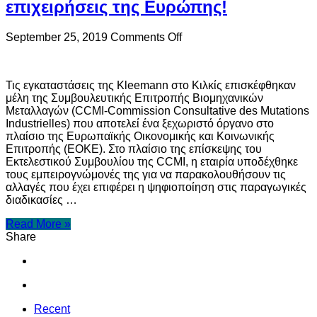
επιχειρήσεις της Ευρώπης!
on
September 25, 2019
Comments Off
CCMI:
Η
Kleemann
Τις εγκαταστάσεις της Kleemann στο Κιλκίς επισκέφθηκαν
θα
μέλη της Συμβουλευτικής Επιτροπής Βιομηχανικών
μπορούσε
Μεταλλαγών (CCMI-Commission Consultative des Mutations
να
Industrielles) που αποτελεί ένα ξεχωριστό όργανο στο
αποτελέσει
πλαίσιο της Ευρωπαϊκής Οικονομικής και Κοινωνικής
πρότυπο
Επιτροπής (ΕΟΚΕ). Στο πλαίσιο της επίσκεψης του
μοντέλου
Εκτελεστικού Συμβουλίου της CCMI, η εταιρία υποδέχθηκε
για
τους εμπειρογνώμονές της για να παρακολουθήσουν τις
τις
αλλαγές που έχει επιφέρει η ψηφιοποίηση στις παραγωγικές
επιχειρήσεις
διαδικασίες …
της
Ευρώπης!
Read More »
Share
Recent