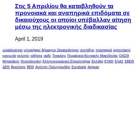
Στις 5 Απριλίου θα καταβληθούν τα
προνοιακά και αναπηρικά επιδόματα σε
δικαιούχους οι οποίοι υπέβαλλαν αίτηση
μέσω της ηλεκτρονικής διαδικασίας
April 1, 2019
ωραιόκαστρο
υποψήφιος δήμαρχος Ωραιοκάστρου
συντάξεις
προσφορά
μητσοτακης
κοινωνία
εκλογές
ειδήσεις
ααδε
Τσακίρης
Περιφέρεια Κεντρικής Μακεδονίας
ΟΑΣΘ
Μηταράκης
Θεσσαλονίκη
Ελληνογερμανικό Επιμελητήριο
Ελλάδα
ΕΥΑΘ
ΕΛΑΣ
ΕΒΕΘ
ΔΕΘ
Βρούτσης
ΒΕΘ
Ανέστης Πολυχρονίδης
Eurobank
Aegean