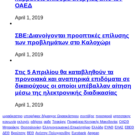
ΟΑΕΔ
April 1, 2019
ΣΒΕ:Διανοίγονται προοπτικές επίλυσης
των προβλημάτων στο Καλοχώρι
April 1, 2019
Στις 5 Απριλίου θα καταβληθούν τα
προνοιακά και αναπηρικά επιδόματα σε
δικαιούχους οι οποίοι υπέβαλλαν αίτηση
μέσω της ηλεκτρονικής διαδικασίας
April 1, 2019
ωραιόκαστρο
υποψήφιος δήμαρχος Ωραιοκάστρου
συντάξεις
προσφορά
μητσοτακης
κοινωνία
εκλογές
ειδήσεις
ααδε
Τσακίρης
Περιφέρεια Κεντρικής Μακεδονίας
ΟΑΣΘ
Μηταράκης
Θεσσαλονίκη
Ελληνογερμανικό Επιμελητήριο
Ελλάδα
ΕΥΑΘ
ΕΛΑΣ
ΕΒΕΘ
ΔΕΘ
Βρούτσης
ΒΕΘ
Ανέστης Πολυχρονίδης
Eurobank
Aegean