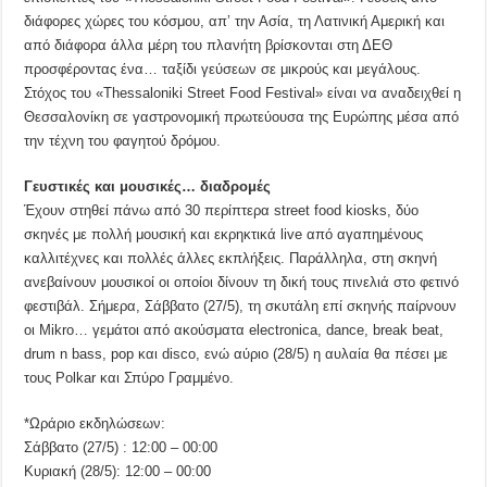
διάφορες χώρες του κόσμου, απ’ την Ασία, τη Λατινική Αμερική και
από διάφορα άλλα μέρη του πλανήτη βρίσκονται στη ΔΕΘ
προσφέροντας ένα… ταξίδι γεύσεων σε μικρούς και μεγάλους.
Στόχος του «Thessaloniki Street Food Festival» είναι να αναδειχθεί η
Θεσσαλονίκη σε γαστρονομική πρωτεύουσα της Ευρώπης μέσα από
την τέχνη του φαγητού δρόμου.
Γευστικές και μουσικές… διαδρομές
Έχουν στηθεί πάνω από 30 περίπτερα street food kiosks, δύο
σκηνές με πολλή μουσική και εκρηκτικά live από αγαπημένους
καλλιτέχνες και πολλές άλλες εκπλήξεις. Παράλληλα, στη σκηνή
ανεβαίνουν μουσικοί οι οποίοι δίνουν τη δική τους πινελιά στο φετινό
φεστιβάλ. Σήμερα, Σάββατο (27/5), τη σκυτάλη επί σκηνής παίρνουν
οι Mikro… γεμάτοι από ακούσματα electronica, dance, break beat,
drum n bass, pop και disco, ενώ αύριο (28/5) η αυλαία θα πέσει με
τους Polkar και Σπύρο Γραμμένο.
*Ωράριο εκδηλώσεων:
Σάββατο (27/5) : 12:00 – 00:00
Κυριακή (28/5): 12:00 – 00:00