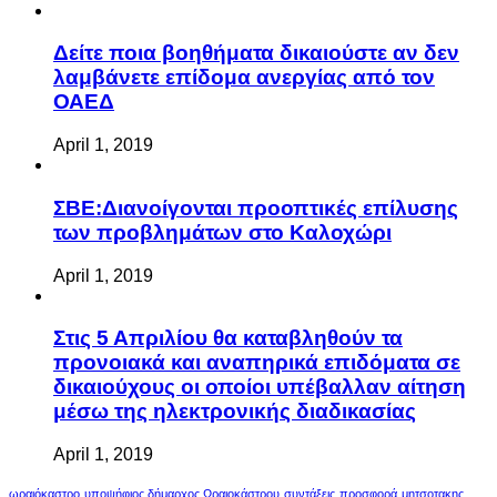
Δείτε ποια βοηθήματα δικαιούστε αν δεν
λαμβάνετε επίδομα ανεργίας από τον
ΟΑΕΔ
April 1, 2019
ΣΒΕ:Διανοίγονται προοπτικές επίλυσης
των προβλημάτων στο Καλοχώρι
April 1, 2019
Στις 5 Απριλίου θα καταβληθούν τα
προνοιακά και αναπηρικά επιδόματα σε
δικαιούχους οι οποίοι υπέβαλλαν αίτηση
μέσω της ηλεκτρονικής διαδικασίας
April 1, 2019
ωραιόκαστρο
υποψήφιος δήμαρχος Ωραιοκάστρου
συντάξεις
προσφορά
μητσοτακης