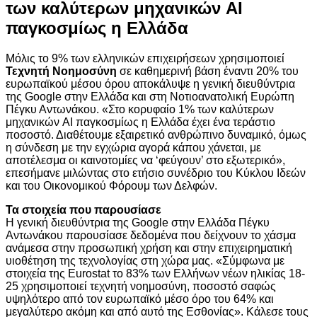
των καλύτερων μηχανικών AI
παγκοσμίως η Ελλάδα
Μόλις το 9% των ελληνικών επιχειρήσεων χρησιμοποιεί
Τεχνητή Νοημοσύνη
σε καθημερινή βάση έναντι 20% του
ευρωπαϊκού μέσου όρου αποκάλυψε η γενική διευθύντρια
της Google στην Ελλάδα και στη Νοτιοανατολική Ευρώπη
Πέγκυ Αντωνάκου. «Στο κορυφαίο 1% των καλύτερων
μηχανικών AI παγκοσμίως η Ελλάδα έχει ένα τεράστιο
ποσοστό. Διαθέτουμε εξαιρετικό ανθρώπινο δυναμικό, όμως
η σύνδεση με την εγχώρια αγορά κάπου χάνεται, με
αποτέλεσμα οι καινοτομίες να ‘φεύγουν’ στο εξωτερικό»,
επεσήμανε μιλώντας στο ετήσιο συνέδριο του Κύκλου Ιδεών
και του Οικονομικού Φόρουμ των Δελφών.
Τα στοιχεία που παρουσίασε
Η γενική διευθύντρια της Google στην Ελλάδα Πέγκυ
Αντωνάκου παρουσίασε δεδομένα που δείχνουν το χάσμα
ανάμεσα στην προσωπική χρήση και στην επιχειρηματική
υιοθέτηση της τεχνολογίας στη χώρα μας. «Σύμφωνα με
στοιχεία της Eurostat το 83% των Ελλήνων νέων ηλικίας 18-
25 χρησιμοποιεί τεχνητή νοημοσύνη, ποσοστό σαφώς
υψηλότερο από τον ευρωπαϊκό μέσο όρο του 64% και
μεγαλύτερο ακόμη και από αυτό της Εσθονίας». Κάλεσε τους