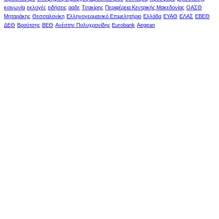
κοινωνία
εκλογές
ειδήσεις
ααδε
Τσακίρης
Περιφέρεια Κεντρικής Μακεδονίας
ΟΑΣΘ
Μηταράκης
Θεσσαλονίκη
Ελληνογερμανικό Επιμελητήριο
Ελλάδα
ΕΥΑΘ
ΕΛΑΣ
ΕΒΕΘ
ΔΕΘ
Βρούτσης
ΒΕΘ
Ανέστης Πολυχρονίδης
Eurobank
Aegean