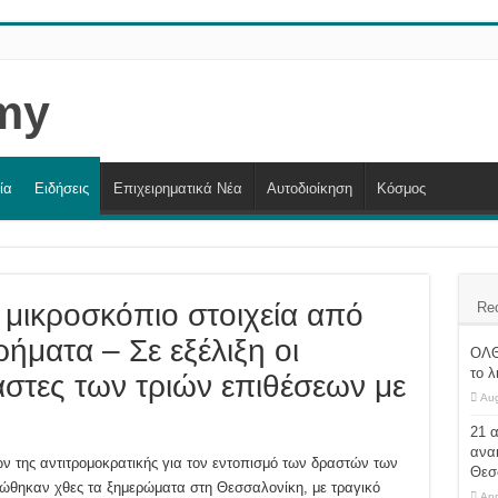
ία
Ειδήσεις
Επιχειρηματικά Νέα
Αυτοδιοίκηση
Κόσμος
μικροσκόπιο στοιχεία από
Re
ρήματα – Σε εξέλιξη οι
ΟΛΘ
το λ
άστες των τριών επιθέσεων με
Aug
21 
ανα
ών της αντιτρομοκρατικής για τον εντοπισμό των δραστών των
Θεσ
ώθηκαν χθες τα ξημερώματα στη Θεσσαλονίκη, με τραγικό
Apr