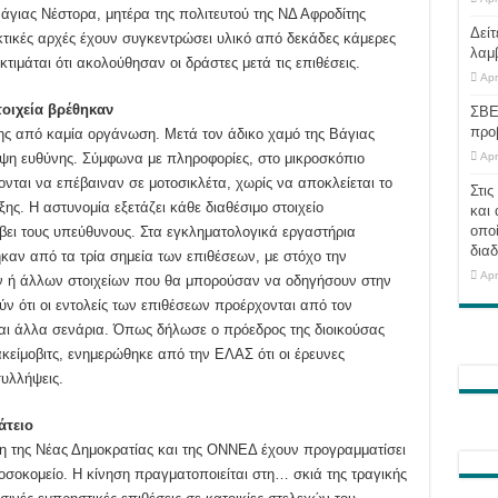
άγιας Νέστορα, μητέρα της πολιτευτού της ΝΔ Αφροδίτης
Δείτ
τικές αρχές έχουν συγκεντρώσει υλικό από δεκάδες κάμερες
λαμ
τιμάται ότι ακολούθησαν οι δράστες μετά τις επιθέσεις.
Apr
οιχεία βρέθηκαν
ΣΒΕ
προ
ης από καμία οργάνωση. Μετά τον άδικο χαμό της Βάγιας
ψη ευθύνης. Σύμφωνα με πληροφορίες, στο μικροσκόπιο
Apr
ονται να επέβαιναν σε μοτοσικλέτα, χωρίς να αποκλείεται το
Στις
ς. Η αστυνομία εξετάζει κάθε διαθέσιμο στοιχείο
και 
οποί
βει τους υπεύθυνους. Στα εγκληματολογικά εργαστήρια
διαδ
καν από τα τρία σημεία των επιθέσεων, με στόχο την
Apr
ν ή άλλων στοιχείων που θα μπορούσαν να οδηγήσουν στην
ν ότι οι εντολείς των επιθέσεων προέρχονται από τον
και άλλα σενάρια. Όπως δήλωσε ο πρόεδρος της διοικούσας
είμοβιτς, ενημερώθηκε από την ΕΛΑΣ ότι οι έρευνες
συλλήψεις.
άτειο
χη της Νέας Δημοκρατίας και της ΟΝΝΕΔ έχουν προγραμματίσει
σοκομείο. Η κίνηση πραγματοποιείται στη… σκιά της τραγικής