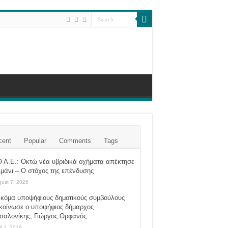
cent
Popular
Comments
Tags
 Α.Ε.: Οκτώ νέα υβριδικά οχήματα απέκτησε
ιμάνι – Ο στόχος της επένδυσης
ust 7, 2026
ακόμα υποψήφιους δημοτικούς συμβούλους
κοίνωσε ο υποψήφιος δήμαρχος
σαλονίκης, Γιώργος Ορφανός
il 1, 2019