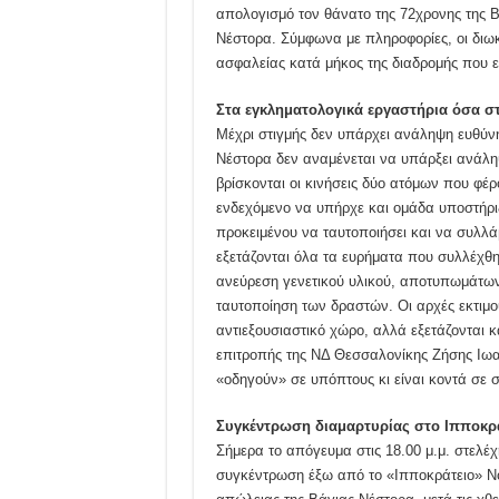
απολογισμό τον θάνατο της 72χρονης της Β
Νέστορα. Σύμφωνα με πληροφορίες, οι διωκ
ασφαλείας κατά μήκος της διαδρομής που εκ
Στα εγκληματολογικά εργαστήρια όσα στ
Μέχρι στιγμής δεν υπάρχει ανάληψη ευθύν
Νέστορα δεν αναμένεται να υπάρξει ανάλη
βρίσκονται οι κινήσεις δύο ατόμων που φέρ
ενδεχόμενο να υπήρχε και ομάδα υποστήριξη
προκειμένου να ταυτοποιήσει και να συλλά
εξετάζονται όλα τα ευρήματα που συλλέχθη
ανεύρεση γενετικού υλικού, αποτυπωμάτω
ταυτοποίηση των δραστών. Οι αρχές εκτιμού
αντιεξουσιαστικό χώρο, αλλά εξετάζονται 
επιτροπής της ΝΔ Θεσσαλονίκης Ζήσης Ιωακ
«οδηγούν» σε υπόπτους κι είναι κοντά σε 
Συγκέντρωση διαμαρτυρίας στο Ιπποκρ
Σήμερα το απόγευμα στις 18.00 μ.μ. στελέ
συγκέντρωση έξω από το «Ιπποκράτειο» Νο