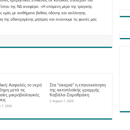
σινές εμπρηστικές επιθέσεις σε κατοικίες στελεχών του
Τύπου της ΝΔ αναφέρει: «Η επόμενη μέρα της τραγικής
ς εμάς με αισθήματα βαθιάς οδύνης και ακλόνητης
μη της αδικοχαμένης μητέρας και ενώνουμε τις φωνές μας
δική: Ασφαλές το νερό
Στα “σκαριά” η επανεκκίνηση
βηρη μετά τις
της ακτοπλοϊκής γραμμής
αίες μικροβιολογικές
Καβάλα-Σαμοθράκη
εις
August 7, 2026
 7, 2026