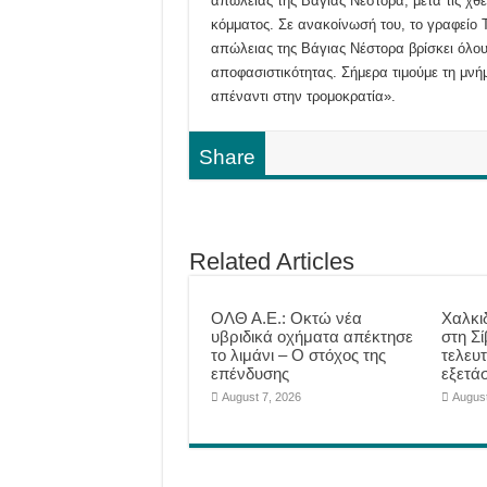
απώλειας της Βάγιας Νέστορα, μετά τις χθε
κόμματος. Σε ανακοίνωσή του, το γραφείο 
απώλειας της Βάγιας Νέστορα βρίσκει όλου
αποφασιστικότητας. Σήμερα τιμούμε τη μνή
απέναντι στην τρομοκρατία».
Share
Related Articles
ΟΛΘ Α.Ε.: Οκτώ νέα
Χαλκι
υβριδικά οχήματα απέκτησε
στη Σί
το λιμάνι – Ο στόχος της
τελευτ
επένδυσης
εξετάσ
August 7, 2026
August