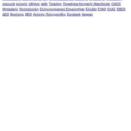
κοινωνία
εκλογές
ειδήσεις
ααδε
Τσακίρης
Περιφέρεια Κεντρικής Μακεδονίας
ΟΑΣΘ
Μηταράκης
Θεσσαλονίκη
Ελληνογερμανικό Επιμελητήριο
Ελλάδα
ΕΥΑΘ
ΕΛΑΣ
ΕΒΕΘ
ΔΕΘ
Βρούτσης
ΒΕΘ
Ανέστης Πολυχρονίδης
Eurobank
Aegean