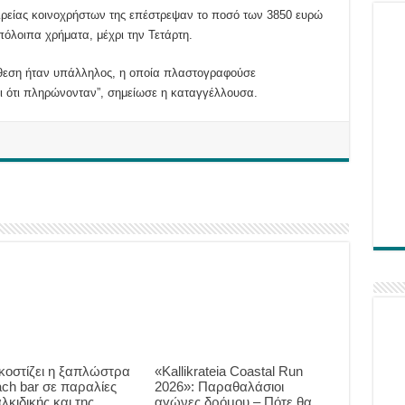
αιρείας κοινοχρήστων της επέστρεψαν το ποσό των 3850 ευρώ
πόλοιπα χρήματα, μέχρι την Τετάρτη.
όθεση ήταν υπάλληλος, η οποία πλαστογραφούσε
ι ότι πληρώνονταν”, σημείωσε η καταγγέλλουσα.
κοστίζει η ξαπλώστρα
«Kallikrateia Coastal Run
ach bar σε παραλίες
2026»: Παραθαλάσιοι
λκιδικής και της
αγώνες δρόμου – Πότε θα