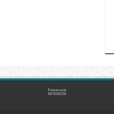
Επικοινωνία
6978292239