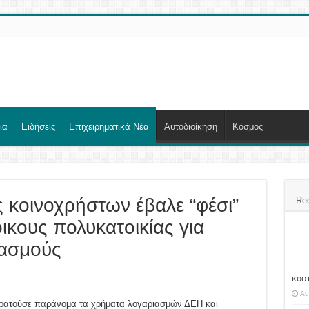
ία
Ειδήσεις
Επιχειρηματικά Νέα
Αυτοδιοίκηση
Κόσμος
 κοινοχρήστων έβαλε “φέσι”
Re
οικους πολυκατοικίας για
ασμούς
κοσ
Au
κρατούσε παράνομα τα χρήματα λογαριασμών ΔΕΗ και