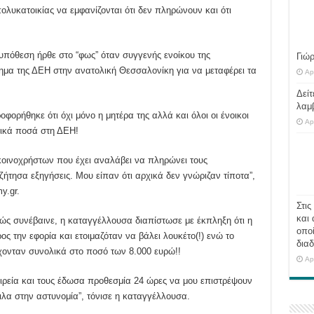
πολυκατοικίας να εμφανίζονται ότι δεν πληρώνουν και ότι
υπόθεση ήρθε στο “φως” όταν συγγενής ενοίκου της
Γιώ
μα της ΔΕΗ στην ανατολική Θεσσαλονίκη για να μεταφέρει τα
Ap
Δείτ
λαμ
ορήθηκε ότι όχι μόνο η μητέρα της αλλά και όλοι οι ένοικοι
Ap
τικά ποσά στη ΔΕΗ!
κοινοχρήστων που έχει αναλάβει να πληρώνει τους
ήτησα εξηγήσεις. Μου είπαν ότι αρχικά δεν γνώριζαν τίποτα”,
y.gr.
Στις
και 
ώς συνέβαινε, η καταγγέλλουσα διαπίστωσε με έκπληξη ότι η
οποί
ρος την εφορία και ετοιμαζόταν να βάλει λουκέτο(!) ενώ το
διαδ
χονταν συνολικά στο ποσό των 8.000 ευρώ!!
Ap
αιρεία και τους έδωσα προθεσμία 24 ώρες να μου επιστρέψουν
ιλα στην αστυνομία”, τόνισε η καταγγέλλουσα.