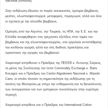
Nacional (Ισπανία).
Στην εκδήλωση έδωσαν το παρόν εκκοκκιστές, έμποροι βάμβακος,
μεσίτες, κλωστοϋφαντουργοί, μεταφορείς, παραγωγοί, αλλά και όλοι
οι σχετικοί με την αλυσίδα βάμβακος.
Ομιλητές από την Αίγυπτο, την Τουρκία, τις ΗΠΑ, την Ε.Ε. και την
Ελλάδα αναφέρθηκαν στις τρέχουσες εξελίξεις στον τομέα του
βάμβακος και της κλωστοϋφαντουργίας, στα εργαλεία αντιστάθμισης
του κινδύνου αγοράς αλλά και στις διεθνείς προκλήσεις και
προοπτικές της αγοράς του βαμβακιού.
Χαιρετισμό απηύθυναν ο Πρόεδρος της ΠΕΕΕΒ κ. Αντώνης Σιάρκος,
το μέλος της Συνέλευσης του Izmir Commodity Exchange κ. Baris
Kocagoz και ο Πρόεδρος του Centro Algodonero Nacional κ. Manolo
Cano, οι οποίοι τόνισαν τη σημαντικότητα της εκδήλωσης για τη
λεκάνη της Μεσογείου με στόχο την ενθάρρυνση και τη διευκόλυνση
των συνεργασιών και των εμπορικών συναλλαγών στην ευρύτερη
περιοχή.
Χαιρετισμό απηύθυνε και ο Πρόεδρος του International Cotton