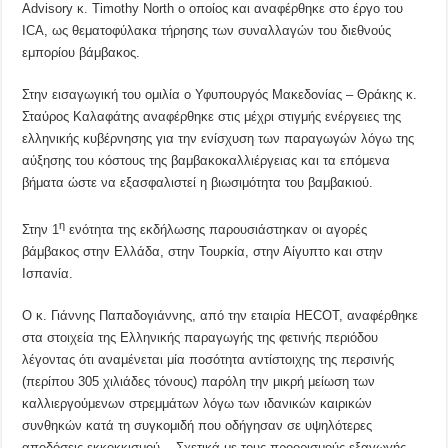
Advisory κ. Timothy North ο οποίος και αναφέρθηκε στο έργο του
ICA, ως θεματοφύλακα τήρησης των συναλλαγών του διεθνούς
εμπορίου βάμβακος.
Στην εισαγωγική του ομιλία ο Υφυπουργός Μακεδονίας – Θράκης κ.
Σταύρος Καλαφάτης αναφέρθηκε στις μέχρι στιγμής ενέργειες της
ελληνικής κυβέρνησης για την ενίσχυση των παραγωγών λόγω της
αύξησης του κόστους της βαμβακοκαλλιέργειας και τα επόμενα
βήματα ώστε να εξασφαλιστεί η βιωσιμότητα του βαμβακιού.
η
Στην 1
ενότητα της εκδήλωσης παρουσιάστηκαν οι αγορές
βάμβακος στην Ελλάδα, στην Τουρκία, στην Αίγυπτο και στην
Ισπανία.
Ο κ. Γιάννης Παπαδογιάννης, από την εταιρία HECOT, αναφέρθηκε
στα στοιχεία της Ελληνικής παραγωγής της φετινής περιόδου
λέγοντας ότι αναμένεται μία ποσότητα αντίστοιχης της περσινής
(περίπου 305 χιλιάδες τόνους) παρόλη την μικρή μείωση των
καλλιεργούμενων στρεμμάτων λόγω των ιδανικών καιρικών
συνθηκών κατά τη συγκομιδή που οδήγησαν σε υψηλότερες
αποδόσεις εκκοκκισμού. Σχετικά με τους προορισμούς εξαγωγής