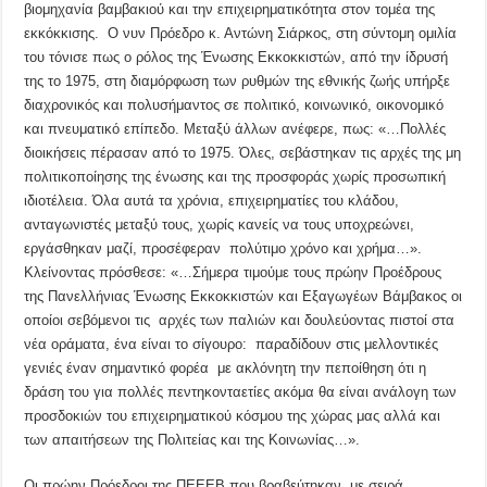
βιομηχανία βαμβακιού και την επιχειρηματικότητα στον τομέα της
εκκόκκισης. Ο νυν Πρόεδρο κ. Αντώνη Σιάρκος, στη σύντομη ομιλία
του τόνισε πως ο ρόλος της Ένωσης Εκκοκκιστών, από την ίδρυσή
της το 1975, στη διαμόρφωση των ρυθμών της εθνικής ζωής υπήρξε
διαχρονικός και πολυσήμαντος σε πολιτικό, κοινωνικό, οικονομικό
και πνευματικό επίπεδο. Μεταξύ άλλων ανέφερε, πως: «…Πολλές
διοικήσεις πέρασαν από το 1975. Όλες, σεβάστηκαν τις αρχές της μη
πολιτικοποίησης της ένωσης και της προσφοράς χωρίς προσωπική
ιδιοτέλεια. Όλα αυτά τα χρόνια, επιχειρηματίες του κλάδου,
ανταγωνιστές μεταξύ τους, χωρίς κανείς να τους υποχρεώνει,
εργάσθηκαν μαζί, προσέφεραν πολύτιμο χρόνο και χρήμα…».
Κλείνοντας πρόσθεσε: «…Σήμερα τιμούμε τους πρώην Προέδρους
της Πανελλήνιας Ένωσης Εκκοκκιστών και Εξαγωγέων Βάμβακος οι
οποίοι σεβόμενοι τις αρχές των παλιών και δουλεύοντας πιστοί στα
νέα οράματα, ένα είναι το σίγουρο: παραδίδουν στις μελλοντικές
γενιές έναν σημαντικό φορέα με ακλόνητη την πεποίθηση ότι η
δράση του για πολλές πεντηκονταετίες ακόμα θα είναι ανάλογη των
προσδοκιών του επιχειρηματικού κόσμου της χώρας μας αλλά και
των απαιτήσεων της Πολιτείας και της Κοινωνίας…».
Οι πρώην Πρόεδροι της ΠΕΕΕΒ που βραβεύτηκαν, με σειρά