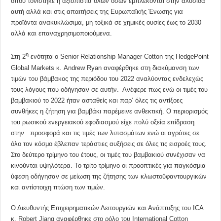
όπου τονίστηκε η αξιοπιστία όλων όσων εμπλέκονται στην αλυσίδα
αυτή αλλά και στις απαιτήσεις της Ευρωπαϊκής Ένωσης για
προϊόντα ανακυκλώσιμα, μη τοξικά σε χημικές ουσίες έως το 2030
αλλά και επαναχρησιμοποιούμενα.
η
Στη 2
ενότητα ο Senior Relationship Manager-Cotton της HedgePoint
Global Markets κ. Andrew Ryan αναφέρθηκε στη διακύμανση των
τιμών του βάμβακος της περιόδου του 2022 αναλύοντας ενδελεχώς
τους λόγους που οδήγησαν σε αυτήν. Ανέφερε πως ενώ οι τιμές του
βαμβακιού το 2022 ήταν ασταθείς και παρ’ όλες τις αντίξοες
συνθήκες η ζήτηση για βαμβάκι παρέμεινε ανθεκτική. Ο περιορισμός
του ρωσικού ενεργειακού εφοδιασμού είχε πολύ οξεία επίδραση
στην προσφορά και τις τιμές των λιπασμάτων ενώ οι αγρότες σε
όλο τον κόσμο έβλεπαν τεράστιες αυξήσεις σε όλες τις εισροές τους.
Στο δεύτερο τρίμηνο του έτους, οι τιμές του βαμβακιού συνέχισαν να
κινούνται υψηλότερα. Το τρίτο τρίμηνο οι προοπτικές για παγκόσμια
ύφεση οδήγησαν σε μείωση της ζήτησης των κλωστοϋφαντουργικών
και αντίστοιχη πτώση των τιμών.
Ο Διευθυντής Επιχειρηματικών Λειτουργιών και Ανάπτυξης του ICA
κ. Robert Jiang αναφέρθηκε στο ρόλο του International Cotton