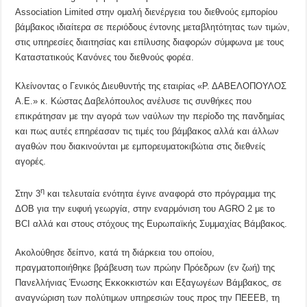
Association Limited στην ομαλή διενέργεια του διεθνούς εμπορίου
βάμβακος ιδιαίτερα σε περιόδους έντονης μεταβλητότητας των τιμών,
στις υπηρεσίες διαιτησίας και επίλυσης διαφορών σύμφωνα με τους
Καταστατικούς Κανόνες του διεθνούς φορέα.
Κλείνοντας ο Γενικός Διευθυντής της εταιρίας «Ρ. ΔΑΒΕΛΟΠΟΥΛΟΣ
Α.Ε.» κ. Κώστας Δαβελόπουλος ανέλυσε τις συνθήκες που
επικράτησαν με την αγορά των ναύλων την περίοδο της πανδημίας
και πως αυτές επηρέασαν τις τιμές του βάμβακος αλλά και άλλων
αγαθών που διακινούνται με εμπορευματοκιβώτια στις διεθνείς
αγορές.
η
Στην 3
και τελευταία ενότητα έγινε αναφορά στο πρόγραμμα της
ΔΟΒ για την ευφυή γεωργία, στην εναρμόνιση του AGRO 2 με το
BCI αλλά και στους στόχους της Ευρωπαϊκής Συμμαχίας Βάμβακος.
Ακολούθησε δείπνο, κατά τη διάρκεια του οποίου,
πραγματοποιήθηκε βράβευση των πρώην Πρόεδρων (εν ζωή) της
Πανελλήνιας Ένωσης Εκκοκκιστών και Εξαγωγέων Βάμβακος, σε
αναγνώριση των πολύτιμων υπηρεσιών τους προς την ΠΕΕΕΒ, τη