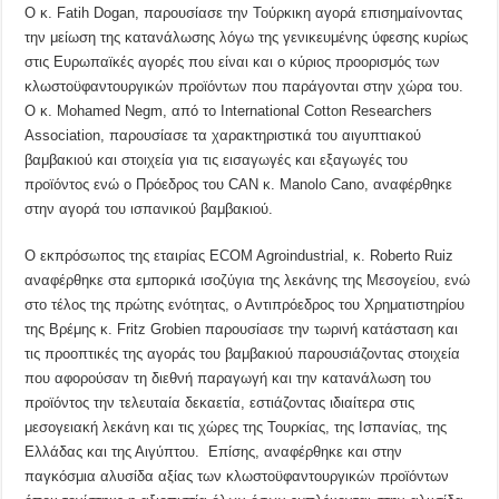
Ο κ. Fatih Dogan, παρουσίασε την Τούρκικη αγορά επισημαίνοντας
την μείωση της κατανάλωσης λόγω της γενικευμένης ύφεσης κυρίως
στις Ευρωπαϊκές αγορές που είναι και ο κύριος προορισμός των
κλωστοϋφαντουργικών προϊόντων που παράγονται στην χώρα του.
Ο κ. Mohamed Negm, από το International Cotton Researchers
Association, παρουσίασε τα χαρακτηριστικά του αιγυπτιακού
βαμβακιού και στοιχεία για τις εισαγωγές και εξαγωγές του
προϊόντος ενώ ο Πρόεδρος του CAN κ. Manolo Cano, αναφέρθηκε
στην αγορά του ισπανικού βαμβακιού.
Ο εκπρόσωπος της εταιρίας ECOM Agroindustrial, κ. Roberto Ruiz
αναφέρθηκε στα εμπορικά ισοζύγια της λεκάνης της Μεσογείου, ενώ
στο τέλος της πρώτης ενότητας, ο Αντιπρόεδρος του Χρηματιστηρίου
της Βρέμης κ. Fritz Grobien παρουσίασε την τωρινή κατάσταση και
τις προοπτικές της αγοράς του βαμβακιού παρουσιάζοντας στοιχεία
που αφορούσαν τη διεθνή παραγωγή και την κατανάλωση του
προϊόντος την τελευταία δεκαετία, εστιάζοντας ιδιαίτερα στις
μεσογειακή λεκάνη και τις χώρες της Τουρκίας, της Ισπανίας, της
Ελλάδας και της Αιγύπτου. Επίσης, αναφέρθηκε και στην
παγκόσμια αλυσίδα αξίας των κλωστοϋφαντουργικών προϊόντων