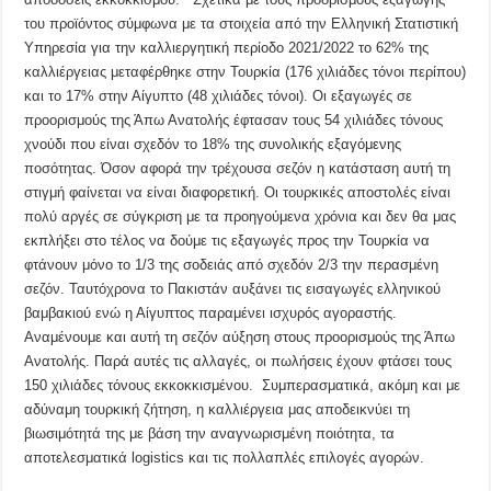
του προϊόντος σύμφωνα με τα στοιχεία από την Ελληνική Στατιστική
Υπηρεσία για την καλλιεργητική περίοδο 2021/2022 το 62% της
καλλιέργειας μεταφέρθηκε στην Τουρκία (176 χιλιάδες τόνοι περίπου)
και το 17% στην Αίγυπτο (48 χιλιάδες τόνοι). Οι εξαγωγές σε
προορισμούς της Άπω Ανατολής έφτασαν τους 54 χιλιάδες τόνους
χνούδι που είναι σχεδόν το 18% της συνολικής εξαγόμενης
ποσότητας. Όσον αφορά την τρέχουσα σεζόν η κατάσταση αυτή τη
στιγμή φαίνεται να είναι διαφορετική. Οι τουρκικές αποστολές είναι
πολύ αργές σε σύγκριση με τα προηγούμενα χρόνια και δεν θα μας
εκπλήξει στο τέλος να δούμε τις εξαγωγές προς την Τουρκία να
φτάνουν μόνο το 1/3 της σοδειάς από σχεδόν 2/3 την περασμένη
σεζόν. Ταυτόχρονα το Πακιστάν αυξάνει τις εισαγωγές ελληνικού
βαμβακιού ενώ η Αίγυπτος παραμένει ισχυρός αγοραστής.
Αναμένουμε και αυτή τη σεζόν αύξηση στους προορισμούς της Άπω
Ανατολής. Παρά αυτές τις αλλαγές, οι πωλήσεις έχουν φτάσει τους
150 χιλιάδες τόνους εκκοκκισμένου. Συμπερασματικά, ακόμη και με
αδύναμη τουρκική ζήτηση, η καλλιέργεια μας αποδεικνύει τη
βιωσιμότητά της με βάση την αναγνωρισμένη ποιότητα, τα
αποτελεσματικά logistics και τις πολλαπλές επιλογές αγορών.