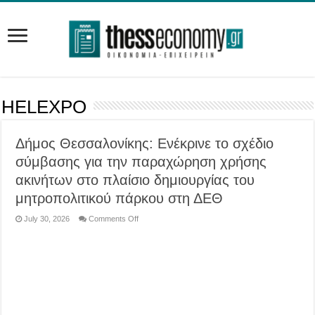
HELEXPO
Δήμος Θεσσαλονίκης: Ενέκρινε το σχέδιο
σύμβασης για την παραχώρηση χρήσης
ακινήτων στο πλαίσιο δημιουργίας του
μητροπολιτικού πάρκου στη ΔΕΘ
on
July 30, 2026
Comments Off
Δήμος
Θεσσαλονίκης:
Ενέκρινε
το
σχέδιο
σύμβασης
για
την
παραχώρηση
χρήσης
ακινήτων