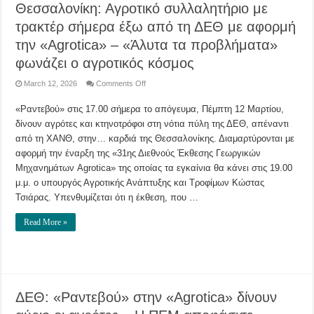
Θεσσαλονίκη: Αγροτικό συλλαλητήριο με
τρακτέρ σήμερα έξω από τη ΔΕΘ με αφορμή
την «Agrotica» – «Άλυτα τα προβλήματα»
φωνάζει ο αγροτικός κόσμος
on
March 12, 2026
Comments Off
Θεσσαλονίκη:
Αγροτικό
«Ραντεβού» στις 17.00 σήμερα το απόγευμα, Πέμπτη 12 Μαρτίου,
συλλαλητήριο
με
δίνουν αγρότες και κτηνοτρόφοι στη νότια πύλη της ΔΕΘ, απέναντι
τρακτέρ
σήμερα
από τη ΧΑΝΘ, στην… καρδιά της Θεσσαλονίκης. Διαμαρτύρονται με
έξω
από
αφορμή την έναρξη της «31ης Διεθνούς Έκθεσης Γεωργικών
τη
Μηχανημάτων Agrotica» της οποίας τα εγκαίνια θα κάνει στις 19.00
ΔΕΘ
με
μ.μ. ο υπουργός Αγροτικής Ανάπτυξης και Τροφίμων Κώστας
αφορμή
την
Τσιάρας. Υπενθυμίζεται ότι η έκθεση, που …
«Agrotica»
–
«Άλυτα
Read More »
τα
προβλήματα»
φωνάζει
ο
αγροτικός
κόσμος
ΔΕΘ: «Ραντεβού» στην «Agrotica» δίνουν