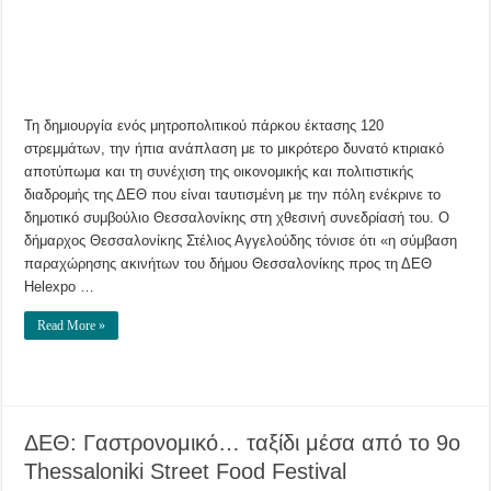
στο
πλαίσιο
δημιουργίας
του
μητροπολιτικού
πάρκου
στη
ΔΕΘ
Τη δημιουργία ενός μητροπολιτικού πάρκου έκτασης 120
στρεμμάτων, την ήπια ανάπλαση με το μικρότερο δυνατό κτιριακό
αποτύπωμα και τη συνέχιση της οικονομικής και πολιτιστικής
διαδρομής της ΔΕΘ που είναι ταυτισμένη με την πόλη ενέκρινε το
δημοτικό συμβούλιο Θεσσαλονίκης στη χθεσινή συνεδρίασή του. Ο
δήμαρχος Θεσσαλονίκης Στέλιος Αγγελούδης τόνισε ότι «η σύμβαση
παραχώρησης ακινήτων του δήμου Θεσσαλονίκης προς τη ΔΕΘ
Helexpo …
Read More »
ΔΕΘ: Γαστρονομικό… ταξίδι μέσα από το 9ο
Thessaloniki Street Food Festival