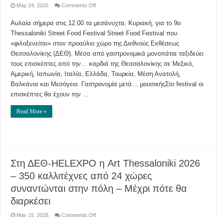
on
May 24, 2026
Comments Off
ΔΕΘ:
Γαστρονομικό…
Αυλαία σήμερα στις 12.00 τα μεσάνυχτα, Κυριακή, για το 9ο
ταξίδι
μέσα
Thessaloniki Street Food Festival Street Food Festival που
από
το
«φιλοξενείται» στον προαύλιο χώρο της Διεθνούς Εκθέσεως
9ο
Thessaloniki
Θεσσαλονίκης (ΔΕΘ). Μέσα από γαστρονομικά μονοπάτια ταξιδεύει
Street
τους επισκέπτες από την… καρδιά της Θεσσαλονίκης σε Μεξικό,
Food
Festival
Αμερική, Ιαπωνία, Ιταλία, Ελλάδα, Τουρκία, Μέση Ανατολή,
Βαλκάνια και Μεσόγειο. Γαστρονομία μετά… μουσικήςΣτο festival οι
επισκέπτες θα έχουν την …
Read More »
Στη ΔΕΘ-HELEXPO η Art Thessaloniki 2026
– 350 καλλιτέχνες από 24 χώρες
συναντώνται στην πόλη – Μέχρι πότε θα
διαρκέσει
on
May 15, 2026
Comments Off