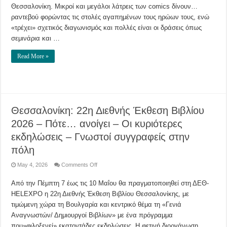
–
Θεσσαλονίκη. Μικροί και μεγάλοι λάτρεις των comics δίνουν…
Μέχρι
ραντεβού φορώντας τις στολές αγαπημένων τους ηρώων τους, ενώ
αύριο
λάτρεις
«τρέχει» σχετικός διαγωνισμός και πολλές είναι οι δράσεις όπως
των
κόμικς
σεμινάρια και …
δίνουν…
ραντεβού
στην
Read More »
«καρδιά»
της
Θεσσαλονίκης
Θεσσαλονίκη: 22η Διεθνής Έκθεση Βιβλίου
2026 – Πότε… ανοίγει – Οι κυριότερες
εκδηλώσεις – Γνωστοί συγγραφείς στην
πόλη
on
May 4, 2026
Comments Off
Θεσσαλονίκη:
22η
Από την Πέμπτη 7 έως τις 10 Μαΐου θα πραγματοποιηθεί στη ΔΕΘ-
Διεθνής
Έκθεση
HELEXPO η 22η Διεθνής Έκθεση Βιβλίου Θεσσαλονίκης, με
Βιβλίου
2026
τιμώμενη χώρα τη Βουλγαρία και κεντρικό θέμα τη «Γενιά
–
Πότε…
Αναγνωστών/ Δημιουργοί Βιβλίων» με ένα πρόγραμμα
ανοίγει
που»φιλοξενεί» εκατοντάδες εκδηλώσεις. Η φετινή διοργάνωση
–