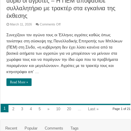
αύριο οι αγρότες – Η ΠΕΜ αποφάσισε
συλλαλητήριο με τρακτέρ στα εγκαίνια της
έκθεσης
on
March 11, 2026
Comments Off
ΔΕΘ:
«Ραντεβού»
Συνεχίζουν τον αγώνα τους οι Έλληνες αγρότες καθώς όπως
στην
«Agrotica»
τονίστηκε στη σύσκεψη της Πανελλαδικής Επιτροπής των Μπλόκων
δίνουν
αύριο
(ΠΕΜ) στη Σίνδο, «η κυβέρνηση δεν έχει λύσει κανένα από τα
οι
αγρότες
βασικά αιτήματα των αγροτών για να μπορέσουν να μείνουν στα
–
χωράφια τους και να παράγουν την ίδια ώρα που τα προβλήματα
Η
ΠΕΜ
παραμένουν και μεγαλώνουν». Αγρότες με τα τρακτέρ τους και
αποφάσισε
συλλαλητήριο
κτηνοτρόφοι απ’ …
με
τρακτέρ
στα
Read More »
εγκαίνια
της
έκθεσης
1
2
3
4
5
»
10
20
...
Last »
Page 1 of 21
Recent
Popular
Comments
Tags