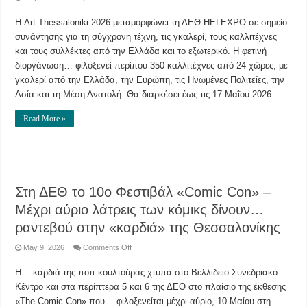
Στη
ΔΕΘ-
Η Art Thessaloniki 2026 μεταμορφώνει τη ΔΕΘ-HELEXPO σε σημείο
HELEXPO
η
συνάντησης για τη σύγχρονη τέχνη, τις γκαλερί, τους καλλιτέχνες
Art
Thessaloniki
και τους συλλέκτες από την Ελλάδα και το εξωτερικό. Η φετινή
2026
–
διοργάνωση… φιλοξενεί περίπου 350 καλλιτέχνες από 24 χώρες, με
350
γκαλερί από την Ελλάδα, την Ευρώπη, τις Ηνωμένες Πολιτείες, την
καλλιτέχνες
από
Ασία και τη Μέση Ανατολή. Θα διαρκέσει έως τις 17 Μαΐου 2026 …
24
χώρες
συναντώνται
Read More »
στην
πόλη
–
Μέχρι
πότε
θα
διαρκέσει
Στη ΔΕΘ το 10ο Φεστιβάλ «Comic Con» –
Μέχρι αύριο λάτρεις των κόμικς δίνουν…
ραντεβού στην «καρδιά» της Θεσσαλονίκης
on
May 9, 2026
Comments Off
Στη
ΔΕΘ
Η… καρδιά της ποπ κουλτούρας χτυπά στο Βελλίδειο Συνεδριακό
το
10ο
Κέντρο και στα περίπτερα 5 και 6 της ΔΕΘ στο πλαίσιο της έκθεσης
Φεστιβάλ
«Comic
«The Comic Con» που… φιλοξενείται μέχρι αύριο, 10 Μαίου στη
Con»