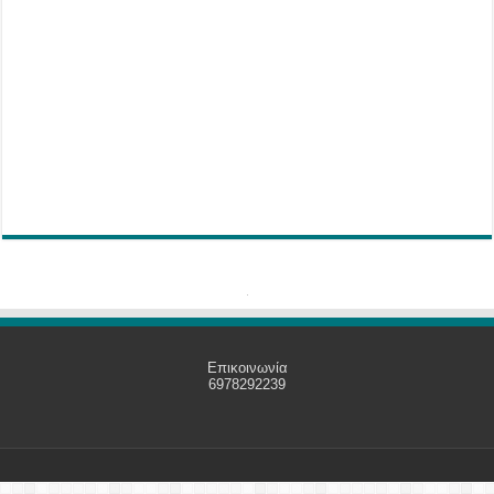
Επικοινωνία
6978292239