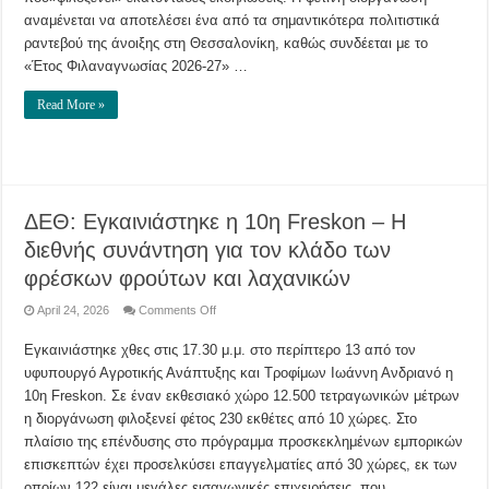
Οι
αναμένεται να αποτελέσει ένα από τα σημαντικότερα πολιτιστικά
κυριότερες
εκδηλώσεις
ραντεβού της άνοιξης στη Θεσσαλονίκη, καθώς συνδέεται με το
–
Γνωστοί
«Έτος Φιλαναγνωσίας 2026-27» …
συγγραφείς
στην
πόλη
Read More »
ΔΕΘ: Εγκαινιάστηκε η 10η Freskon – Η
διεθνής συνάντηση για τον κλάδο των
φρέσκων φρούτων και λαχανικών
on
April 24, 2026
Comments Off
ΔΕΘ:
Εγκαινιάστηκε
Εγκαινιάστηκε χθες στις 17.30 μ.μ. στο περίπτερο 13 από τον
η
10η
υφυπουργό Αγροτικής Ανάπτυξης και Τροφίμων Ιωάννη Ανδριανό η
Freskon
–
10η Freskon. Σε έναν εκθεσιακό χώρο 12.500 τετραγωνικών μέτρων
Η
διεθνής
η διοργάνωση φιλοξενεί φέτος 230 εκθέτες από 10 χώρες. Στο
συνάντηση
πλαίσιο της επένδυσης στο πρόγραμμα προσκεκλημένων εμπορικών
για
τον
επισκεπτών έχει προσελκύσει επαγγελματίες από 30 χώρες, εκ των
κλάδο
των
οποίων 122 είναι μεγάλες εισαγωγικές επιχειρήσεις, που …