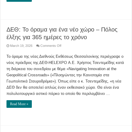
ΔΕΘ: Το όραμα για ένα νέο χώρο – Πόλος
έλξης για 365 ημέρες το χρόνο
on
March 19, 2026
Comments Off
ΔΕΘ:
Το
Το όραμα της νέας Διεθνούς Εκθέσεως Θεσσαλονίκης περιέγραψε ο
όραμα
για
νέος πρόεδρος της ΔΕΘ-HELEXPO Α.Ε. Χρήστος Τσεντεμεΐδης κατά
ένα
νέο
τη διάρκεια του συνεδρίου με θέμα «Navigating Innovation at the
χώρο
–
Geopolitical Crossroads» («Πλοηγώντας την Καινοτομία στα
Πόλος
Γεωπολιτικά Σταυροδρόμια»). Όπως είπε ο κ. Τσεντεμεΐδης, «η νέα
έλξης
για
ΔΕΘ δεν θα αποτελεί απλώς έναν εκθεσιακό χώρο. Θα είναι ένα
365
ημέρες
πολυλειτουργικό αστικό πάρκο το οποίο θα περιλαμβάνει …
το
χρόνο
Read More »