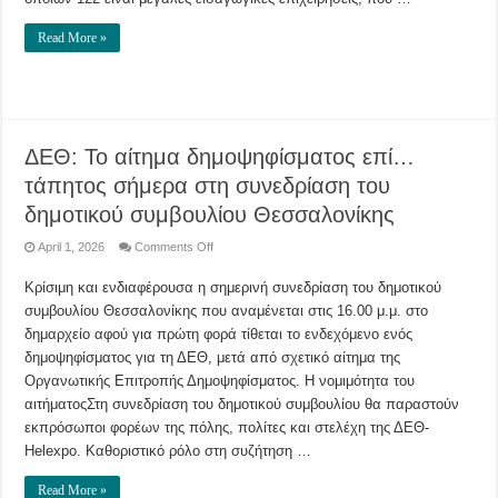
φρέσκων
φρούτων
και
Read More »
λαχανικών
ΔΕΘ: Το αίτημα δημοψηφίσματος επί…
τάπητος σήμερα στη συνεδρίαση του
δημοτικού συμβουλίου Θεσσαλονίκης
on
April 1, 2026
Comments Off
ΔΕΘ:
Το
Κρίσιμη και ενδιαφέρουσα η σημερινή συνεδρίαση του δημοτικού
αίτημα
δημοψηφίσματος
συμβουλίου Θεσσαλονίκης που αναμένεται στις 16.00 μ.μ. στο
επί…
τάπητος
δημαρχείο αφού για πρώτη φορά τίθεται το ενδεχόμενο ενός
σήμερα
στη
δημοψηφίσματος για τη ΔΕΘ, μετά από σχετικό αίτημα της
συνεδρίαση
Οργανωτικής Επιτροπής Δημοψηφίσματος. Η νομιμότητα του
του
δημοτικού
αιτήματοςΣτη συνεδρίαση του δημοτικού συμβουλίου θα παραστούν
συμβουλίου
Θεσσαλονίκης
εκπρόσωποι φορέων της πόλης, πολίτες και στελέχη της ΔΕΘ-
Helexpo. Καθοριστικό ρόλο στη συζήτηση …
Read More »