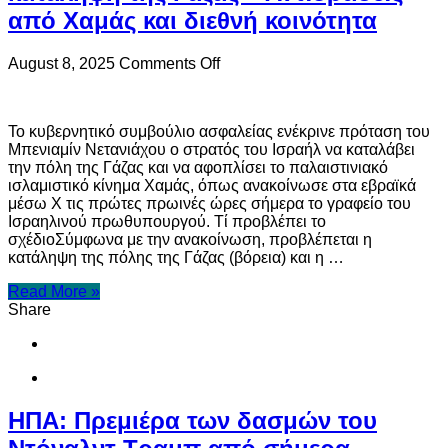
από Χαμάς και διεθνή κοινότητα
on
August 8, 2025
Comments Off
Ισραήλ:
«Πράσινο
φως»
Το κυβερνητικό συμβούλιο ασφαλείας ενέκρινε πρόταση του
για
Μπενιαμίν Νετανιάχου ο στρατός του Ισραήλ να καταλάβει
την
την πόλη της Γάζας και να αφοπλίσει το παλαιστινιακό
κατάληψη
ισλαμιστικό κίνημα Χαμάς, όπως ανακοίνωσε στα εβραϊκά
της
μέσω X τις πρώτες πρωινές ώρες σήμερα το γραφείο του
Γάζας
Ισραηλινού πρωθυπουργού. Τί προβλέπει το
–
σχέδιοΣύμφωνα με την ανακοίνωση, προβλέπεται η
Αντιδράσεις
κατάληψη της πόλης της Γάζας (βόρεια) και η …
από
Χαμάς
Read More »
και
Share
διεθνή
κοινότητα
ΗΠΑ: Πρεμιέρα των δασμών του