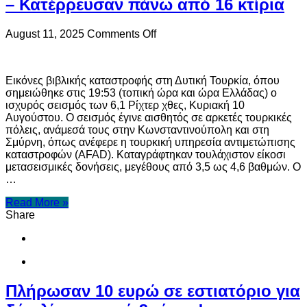
– Κατέρρευσαν πάνω από 16 κτίρια
on
August 11, 2025
Comments Off
Τουρκία:
Εικόνες
βιβλικής
Εικόνες βιβλικής καταστροφής στη Δυτική Τουρκία, όπου
καταστροφής
σημειώθηκε στις 19:53 (τοπική ώρα και ώρα Ελλάδας) ο
από
ισχυρός σεισμός των 6,1 Ρίχτερ χθες, Κυριακή 10
τον
Αυγούστου. Ο σεισμός έγινε αισθητός σε αρκετές τουρκικές
σεισμό
πόλεις, ανάμεσά τους στην Κωνσταντινούπολη και στη
6,1
Σμύρνη, όπως ανέφερε η τουρκική υπηρεσία αντιμετώπισης
Ρίχτερ
καταστροφών (AFAD). Καταγράφτηκαν τουλάχιστον είκοσι
–
μετασεισμικές δονήσεις, μεγέθους από 3,5 ως 4,6 βαθμών. Ο
Ένας
…
νεκρός,
29
Read More »
τραυματίες
Share
–
Κατέρρευσαν
πάνω
από
16
κτίρια
Πλήρωσαν 10 ευρώ σε εστιατόριο για