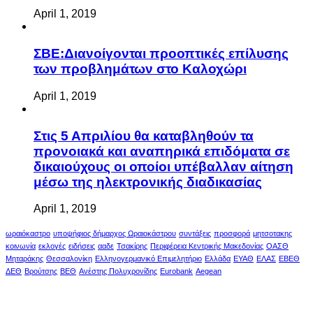
April 1, 2019
ΣΒΕ:Διανοίγονται προοπτικές επίλυσης
των προβλημάτων στο Καλοχώρι
April 1, 2019
Στις 5 Απριλίου θα καταβληθούν τα
προνοιακά και αναπηρικά επιδόματα σε
δικαιούχους οι οποίοι υπέβαλλαν αίτηση
μέσω της ηλεκτρονικής διαδικασίας
April 1, 2019
ωραιόκαστρο
υποψήφιος δήμαρχος Ωραιοκάστρου
συντάξεις
προσφορά
μητσοτακης
κοινωνία
εκλογές
ειδήσεις
ααδε
Τσακίρης
Περιφέρεια Κεντρικής Μακεδονίας
ΟΑΣΘ
Μηταράκης
Θεσσαλονίκη
Ελληνογερμανικό Επιμελητήριο
Ελλάδα
ΕΥΑΘ
ΕΛΑΣ
ΕΒΕΘ
ΔΕΘ
Βρούτσης
ΒΕΘ
Ανέστης Πολυχρονίδης
Eurobank
Aegean