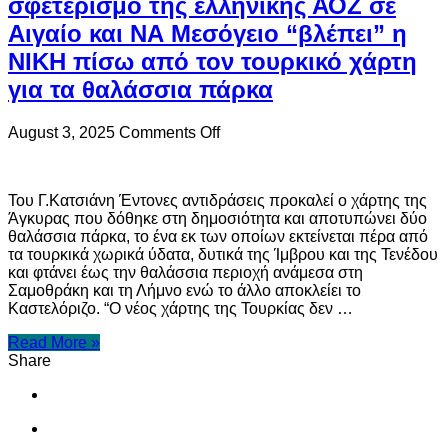
σφετερισμό της ελληνικής ΑΟΖ σε
Αιγαίο και ΝΑ Μεσόγειο “βλέπει” η
ΝΙΚΗ πίσω από τον τουρκικό χάρτη
για τα θαλάσσια πάρκα
on
August 3, 2025
Comments Off
Διχοτόμηση
του
Αιγαίου
Του Γ.Κατσιάνη Έντονες αντιδράσεις προκαλεί ο χάρτης της
και
Άγκυρας που δόθηκε στη δημοσιότητα και αποτυπώνει δύο
σφετερισμό
θαλάσσια πάρκα, το ένα εκ των οποίων εκτείνεται πέρα από
της
τα τουρκικά χωρικά ύδατα, δυτικά της Ίμβρου και της Τενέδου
ελληνικής
και φτάνει έως την θαλάσσια περιοχή ανάμεσα στη
ΑΟΖ
Σαμοθράκη και τη Λήμνο ενώ το άλλο αποκλείει το
σε
Καστελόριζο. “Ο νέος χάρτης της Τουρκίας δεν …
Αιγαίο
και
Read More »
ΝΑ
Share
Μεσόγειο
“βλέπει”
η
ΝΙΚΗ
πίσω