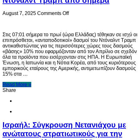
Ντόναλντ Τραμπ από σήμερα
on
August 7, 2025
Comments Off
ΗΠΑ:
Πρεμιέρα
των
Στις 07:01 σήμερα το πρωί (ώρα Ελλάδας) τέθηκαν σε ισχύ οι
δασμών
επιπρόσθετοι, «ανταποδοτικοί» δασμοί του Ντόναλντ Τραμπ
του
αντικαθιστώντας για τις περισσότερες χώρες τους δασμούς
Ντόναλντ
«βάσης» 10% που εφαρμόζονταν από τον Απρίλιο σε σχεδόν
Τραμπ
όλα τα προϊόντα που εισέρχονταν στις ΗΠΑ. Η Ευρωπαϊκή
από
Ένωση, η Ιαπωνία και η Νότια Κορέα, από τους κυριότερους
σήμερα
εμπορικούς εταίρους της Αμερικής, αντιμετωπίζουν δασμούς
15% στα …
Read More »
Share
Ισραήλ: Σύγκρουση Νετανιάχου με
ανώτατους στρατιωτικούς για την