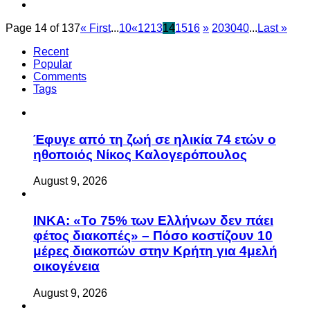
Page 14 of 137
« First
...
10
«
12
13
14
15
16
»
20
30
40
...
Last »
Recent
Popular
Comments
Tags
Έφυγε από τη ζωή σε ηλικία 74 ετών ο
ηθοποιός Νίκος Καλογερόπουλος
August 9, 2026
ΙΝΚΑ: «Το 75% των Ελλήνων δεν πάει
φέτος διακοπές» – Πόσο κοστίζουν 10
μέρες διακοπών στην Κρήτη για 4μελή
οικογένεια
August 9, 2026