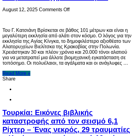
on
August 12, 2025
Comments Off
Εκκλησία
της
Αγίας
Του Γ. Κατσιάνη Βρίσκεται σε βάθος 101 μέτρων και είναι η
Κίνγκα:
μεγαλύτερη εκκλησία από αλάτι στον κόσμο. Ο λόγος για την
Ένα
εκκλησία της Αγίας Κίνγκα, το δημοφιλέστερο αξιοθέατο των
θαύμα
Αλατορυχείων Βιελίτσκα της Κρακοβίας στην Πολωνία.
του
Χρειάστηκαν 30 και πλέον χρόνια και 20.000 τόνοι αλατιού
σύγχρονου
για να μετατραπεί μια άλλοτε βιομηχανική εγκατάσταση σε
κόσμου
τοπόσημο. Οι πολυέλαιοι, τα αγάλματα και οι ανάγλυφες …
Read More »
Share
Τουρκία: Εικόνες βιβλικής
καταστροφής από τον σεισμό 6,1
Ρίχτερ – Ένας νεκρός, 29 τραυματίες