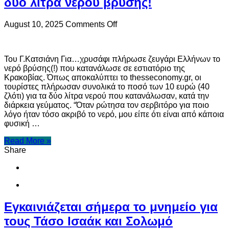
δύο λίτρα νερού βρύσης!
on
August 10, 2025
Comments Off
Πλήρωσαν
10
ευρώ
Του Γ.Κατσιάνη Για…χρυσάφι πλήρωσε ζευγάρι Ελλήνων το
σε
νερό βρύσης(!) που κατανάλωσε σε εστιατόριο της
εστιατόριο
Κρακοβίας. Όπως αποκαλύπτει το thesseconomy.gr, οι
για
τουρίστες πλήρωσαν συνολικά το ποσό των 10 ευρώ (40
δύο
ζλότι) για τα δύο λίτρα νερού που κατανάλωσαν, κατά την
λίτρα
διάρκεια γεύματος. “Όταν ρώτησα τον σερβιτόρο για ποιο
νερού
λόγο ήταν τόσο ακριβό το νερό, μου είπε ότι είναι από κάποια
βρύσης!
φυσική …
Read More »
Share
Εγκαινιάζεται σήμερα το μνημείο για
τους Τάσο Ισαάκ και Σολωμό