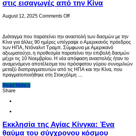
στις εισαγωγές από την Κίνα
on
August 12, 2025
Comments Off
ΗΠΑ:
Ο
Ντ.
Διάταγμα που παρατείνει την αναστολή των δασμών με την
Τραμπ
Κίνα για άλλες 90 ημέρες υπέγραψε ο Αμερικανός πρόεδρος
αναβάλει
των ΗΠΑ, Ντόναλντ Τραμπ. Σύμφωνα με Αμερικανό
για
αξιωματούχο, η προθεσμία παρατείνει την επιβολή δασμών
άλλες
μέχρι τις 10 Νοεμβρίου. Η νέα απόφαση αναστολής ήταν το
90
αναμενόμενο αποτέλεσμα του πρόσφατου γύρου συνομιλιών
ημέρες
μεταξύ διαπραγματευτών από τις ΗΠΑ και την Κίνα, που
την
πραγματοποιήθηκε στη Στοκχόλμη …
επιβολή
δασμών
Read More »
στις
Share
εισαγωγές
από
την
Κίνα
Εκκλησία της Αγίας Κίνγκα: Ένα
θαύμα του σύγχρονου κόσμου