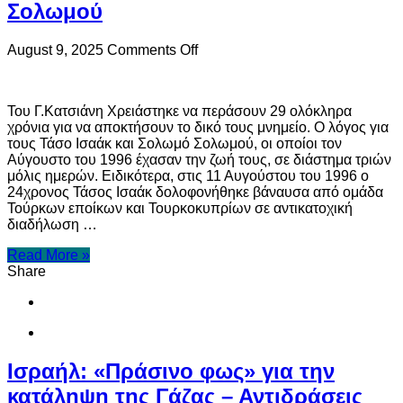
Σολωμού
on
August 9, 2025
Comments Off
Εγκαινιάζεται
σήμερα
το
Του Γ.Κατσιάνη Χρειάστηκε να περάσουν 29 ολόκληρα
μνημείο
χρόνια για να αποκτήσουν το δικό τους μνημείο. Ο λόγος για
για
τους Τάσο Ισαάκ και Σολωμό Σολωμού, οι οποίοι τον
τους
Αύγουστο του 1996 έχασαν την ζωή τους, σε διάστημα τριών
Τάσο
μόλις ημερών. Ειδικότερα, στις 11 Αυγούστου του 1996 ο
Ισαάκ
24χρονος Τάσος Ισαάκ δολοφονήθηκε βάναυσα από ομάδα
και
Τούρκων εποίκων και Τουρκοκυπρίων σε αντικατοχική
Σολωμό
διαδήλωση …
Σολωμού
Read More »
Share
Ισραήλ: «Πράσινο φως» για την
κατάληψη της Γάζας – Αντιδράσεις