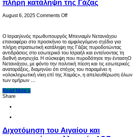
πλήρη κατάληψη της Γάζας
on
August 6, 2025
Comments Off
Ισραήλ:
Σύγκρουση
Νετανιάχου
Ο Ισραηλινός πρωθυπουργός Μπενιαμίν Νετανιάχου
με
επαναφέρει στο προσκήνιο το αμφιλεγόμενο σχέδιο για
ανώτατους
πλήρη στρατιωτική κατάληψη της Γάζας πυροδοτώντας
στρατιωτικούς
αντιδράσεις στο εσωτερικό του Ισραήλ και εντείνοντας τη
για
διεθνή ανησυχία. Η σύσκεψη που πυροδότησε την έντασηΟ
την
Νετανιάχου, με φόντο την πολιτική πίεση και τις εσωτερικές
πλήρη
αναταράξεις, διαμηνύει ότι στόχος του παραμένει η
κατάληψη
«ολοκληρωτική νίκη επί της Χαμάς», η απελευθέρωση όλων
της
των ομήρων …
Γάζας
Read More »
Share
Διχοτόμηση του Αιγαίου και