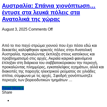
από
Αυστραλία: Σπάνια χιονόπτωση…
τον
τουρκικό
έντυσε στα λευκά πόλεις στα
χάρτη
Ανατολικά της χώρας
για
τα
θαλάσσια
on
August 3, 2025
Comments Off
πάρκα
Αυστραλία:
Σπάνια
χιονόπτωση…
Από το πιο παχύ στρώμα χιονιού που έχει πέσει εδώ και
έντυσε
δεκαετίες καλύφθηκαν αρκετές πόλεις στην Ανατολική
στα
Αυστραλία, προκαλώντας έκπληξη στους κατοίκους και
λευκά
προβληματισμό στις αρχές. Ακραία καιρικά φαινόμενα
πόλεις
έπληξαν στη διάρκεια του σαββατοκύριακου την περιοχή,
στα
προκαλώντας πλημμύρες, εγκαταλείψεις οχημάτων, αλλά και
Ανατολικά
διακοπές της παροχής ηλεκτρικού ρεύματος σε χιλιάδες
της
σπίτια, σύμφωνα με τις αρχές. Σφοδρή χιονόπτωσηΣε
χώρας
περιοχές των βορειοδυτικών τμημάτων …
Read More »
Share