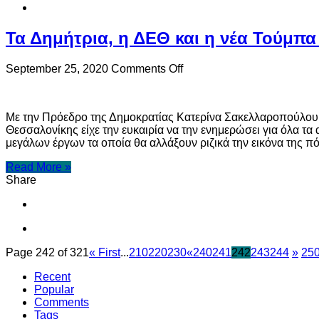
Τα Δημήτρια, η ΔΕΘ και η νέα Τούμπ
on
September 25, 2020
Comments Off
Τα
Δημήτρια,
η
Με την Πρόεδρο της Δημοκρατίας Κατερίνα Σακελλαροπούλου
ΔΕΘ
Θεσσαλονίκης είχε την ευκαιρία να την ενημερώσει για όλα τ
και
μεγάλων έργων τα οποία θα αλλάξουν ριζικά την εικόνα της π
η
νέα
Read More »
Τούμπα
Share
στη
συνάντηση
μεταξύ
Ζέρβα
–
Σακελλαροπούλου
Page 242 of 321
« First
...
210
220
230
«
240
241
242
243
244
»
25
Recent
Popular
Comments
Tags