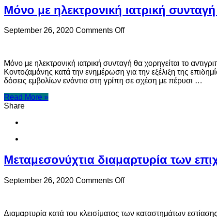
και
Μόνο με ηλεκτρονική ιατρική συνταγή 
της
ισόρροπης
ανάπτυξης
on
September 26, 2020
Comments Off
στην
Μόνο
περιοχή
με
στην
ηλεκτρονική
Προγραμματική
Μόνο με ηλεκτρονική ιατρική συνταγή θα χορηγείται το αντιγ
ιατρική
Περίοδο
Κοντοζαμάνης κατά την ενημέρωση για την εξέλιξη της επιδημί
συνταγή
2021-
δόσεις εμβολίων ενάντια στη γρίπη σε σχέση με πέρυσι …
το
2027
αντιγριπικό
Read More »
εμβόλιο
Share
Μεταμεσονύχτια διαμαρτυρία των επι
on
September 26, 2020
Comments Off
Μεταμεσονύχτια
διαμαρτυρία
των
Διαμαρτυρία κατά του κλεισίματος των καταστημάτων εστίασης
επιχειρηματιών