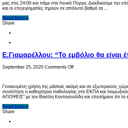
μας στις 24:00 και πάμε στο Λευκό Πύργο. Διεκδικούμε την επ
εστίασης
και οι επιχειρηματίες τηρούν σε απόλυτο βαθμό τα …
απόψε
στο
Read More »
Λευκό
Share
Πύργο
Ε.Γιαμαρέλλου: “Το εμβόλιο θα είναι έ
on
September 25, 2020
Comments Off
Ε.Γιαμαρέλλου:
“Το
εμβόλιο
Γενικευμένη χρήση της μάσκας ακόμη και σε εξωτερικούς χώρ
θα
συνέστησε η καθηγήτρια παθολογίας στο ΕΚΠΑ και λοιμωξιολ
είναι
ΑΠΟΨΕΙΣ” με τον Βασίλη Κοντογουλίδη και επεσήμανε ότι το 
έτοιμο
περί
Read More »
τα
Share
τέλη
της
άνοιξης”