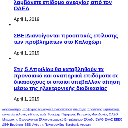
λαμβάνετε επίδομα ανεργίας από τον
ΟΑΕΔ
April 1, 2019
ΣΒΕ:Διανοίγονται προοπτικές επίλυσης
των προβλημάτων στο Καλοχώρι
April 1, 2019
Στις 5 Απριλίου θα καταβληθούν τα
προνοιακά και αναπηρικά επιδόματα σε
δικαιούχους οι οποίοι υπέβαλλαν αίτηση
μέσω της ηλεκτρονικής διαδικασίας
April 1, 2019
ωραιόκαστρο
υποψήφιος δήμαρχος Ωραιοκάστρου
συντάξεις
προσφορά
μητσοτακης
κοινωνία
εκλογές
ειδήσεις
ααδε
Τσακίρης
Περιφέρεια Κεντρικής Μακεδονίας
ΟΑΣΘ
Μηταράκης
Θεσσαλονίκη
Ελληνογερμανικό Επιμελητήριο
Ελλάδα
ΕΥΑΘ
ΕΛΑΣ
ΕΒΕΘ
ΔΕΘ
Βρούτσης
ΒΕΘ
Ανέστης Πολυχρονίδης
Eurobank
Aegean