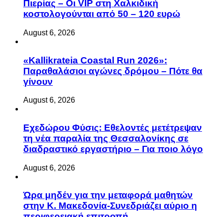
Πιερίας – Οι VIP στη Χαλκιδική
κοστολογούνται από 50 – 120 ευρώ
August 6, 2026
«Kallikrateia Coastal Run 2026»:
Παραθαλάσιοι αγώνες δρόμου – Πότε θα
γίνουν
August 6, 2026
Eχεδώρου Φύσις: Εθελοντές μετέτρεψαν
τη νέα παραλία της Θεσσαλονίκης σε
διαδραστικό εργαστήριο – Για ποιο λόγο
August 6, 2026
Ώρα μηδέν για την μεταφορά μαθητών
στην Κ. Μακεδονία-Συνεδριάζει αύριο η
περιφερειακή επιτροπή