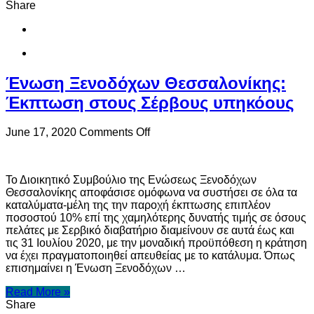
Share
Ένωση Ξενοδόχων Θεσσαλονίκης:
Έκπτωση στους Σέρβους υπηκόους
on
June 17, 2020
Comments Off
Ένωση
Ξενοδόχων
Θεσσαλονίκης:
Το Διοικητικό Συμβούλιο της Ενώσεως Ξενοδόχων
Έκπτωση
Θεσσαλονίκης αποφάσισε ομόφωνα να συστήσει σε όλα τα
στους
καταλύματα-μέλη της την παροχή έκπτωσης επιπλέον
Σέρβους
ποσοστού 10% επί της χαμηλότερης δυνατής τιμής σε όσους
υπηκόους
πελάτες με Σερβικό διαβατήριο διαμείνουν σε αυτά έως και
τις 31 Ιουλίου 2020, με την μοναδική προϋπόθεση η κράτηση
να έχει πραγματοποιηθεί απευθείας με το κατάλυμα. Όπως
επισημαίνει η Ένωση Ξενοδόχων …
Read More »
Share