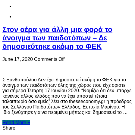
Στον αέρα για άλλη μια φορά το
άνοιγμα των παιδοτόπων – Δε
δημοσιεύτηκε ακόμη το ΦΕΚ
on
June 17, 2020
Comments Off
Στον
αέρα
για
Σ.Ξανθοπούλου Δεν έχει δημοσιευτεί ακόμη το ΦΕΚ για το
άλλη
άνοιγμα των παιδοτόπων όλης της χώρας που είχε οριστεί
μια
για σήμερα Τετάρτη 17 Ιουνίου 2020. “Νομίζω ότι δεν υπάρχει
φορά
κανένας άλλος κλάδος που να έχει υποστεί τέτοια
το
ταλαιπωρία όσο εμείς” λέει στο thesseconomy.gr η πρόεδρος
άνοιγμα
του Συλλόγου Παιδοτόπων Ελλάδος, Ευτυχία Μαρίνου. Η
των
ίδια ξενύχτησε για να περιμένει μήπως και δημοσιευεί το …
παιδοτόπων
–
Read More »
Δε
Share
δημοσιεύτηκε
ακόμη