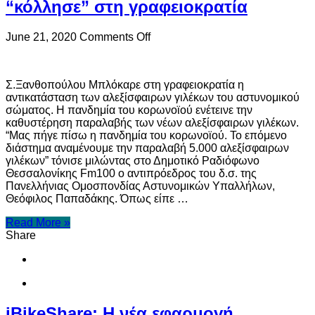
“κόλλησε” στη γραφειοκρατία
on
June 21, 2020
Comments Off
Ληγμένα
αλεξίσφαιρα
γιλέκα
Σ.Ξανθοπούλου Μπλόκαρε στη γραφειοκρατία η
έχουν
αντικατάσταση των αλεξίσφαιρων γιλέκων του αστυνομικού
οι
σώματος. Η πανδημία του κορωνοϊού ενέτεινε την
αστυνομικοί
καθυστέρηση παραλαβής των νέων αλεξίσφαιρων γιλέκων.
–
“Μας πήγε πίσω η πανδημία του κορωνοϊού. Το επόμενο
Η
διάστημα αναμένουμε την παραλαβή 5.000 αλεξίσφαιρων
αντικατάστασή
γιλέκων” τόνισε μιλώντας στο Δημοτικό Ραδιόφωνο
τους
Θεσσαλονίκης Fm100 ο αντιπρόεδρος του δ.σ. της
“κόλλησε”
Πανελλήνιας Ομοσπονδίας Αστυνομικών Υπαλλήλων,
στη
Θεόφιλος Παπαδάκης. Όπως είπε …
γραφειοκρατία
Read More »
Share
iBikeShare: Η νέα εφαρμογή