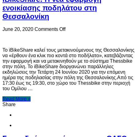
ενοικίασης ποδηλάτου στη
Θεσσαλονίκη
on
June 20, 2020
Comments Off
iBikeShare:
Η
νέα
Το iΒikeShare καλεί τους μετακινούμενους της Θεσσαλονίκης
εφαρμογή
να «έρθουν ένα κλικ πιο κοντά στο ποδήλατο», κατεβάζοντας
ενοικίασης
την εφαρμογή και να μετακινηθούν με το σύστημα Thessbike
ποδηλάτου
στην πόλη. Το iBikeShare διοργανώνει παράλληλες
στη
εκδηλώσεις την Τετάρτη 24 Ιουνίου 2020 για την επόμενη
Θεσσαλονίκη
ημέρα της ποδηλασίας στην πόλη της Θεσσαλονίκης.Από τις
17:30 έως τις 19:30, στο χώρο του Τhessbike στην περιοχή
του Ομίλου …
Read More »
Share