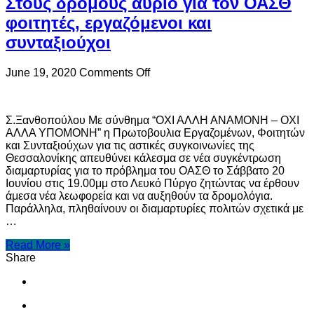
Στους δρόμους αύριο για τον ΟΑΣΘ
φοιτητές, εργαζόμενοι και
συνταξιούχοι
on
June 19, 2020
Comments Off
Στους
δρόμους
αύριο
Σ.Ξανθοπούλου Με σύνθημα “ΟΧΙ ΑΛΛΗ ΑΝΑΜΟΝΗ – ΟΧΙ
για
ΑΛΛΑ ΥΠΟΜΟΝΗ” η Πρωτοβουλια Εργαζομένων, Φοιτητών
τον
και Συνταξιούχων για τις αστικές συγκοινωνίες της
ΟΑΣΘ
Θεσσαλονίκης απευθύνει κάλεσμα σε νέα συγκέντρωση
φοιτητές,
διαμαρτυρίας για το πρόβλημα του ΟΑΣΘ το Σάββατο 20
εργαζόμενοι
Ιουνίου στις 19.00μμ στο Λευκό Πύργο ζητώντας να έρθουν
και
άμεσα νέα λεωφορεία και να αυξηθούν τα δρομολόγια.
συνταξιούχοι
Παράλληλα, πληθαίνουν οι διαμαρτυρίες πολιτών σχετικά με
…
Read More »
Share