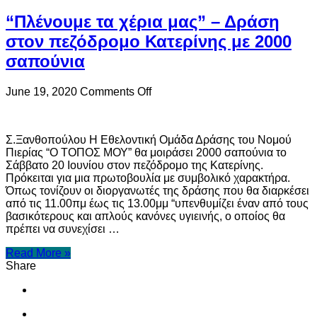
“Πλένουμε τα χέρια μας” – Δράση
στον πεζόδρομο Κατερίνης με 2000
σαπούνια
on
June 19, 2020
Comments Off
“Πλένουμε
τα
χέρια
Σ.Ξανθοπούλου Η Εθελοντική Ομάδα Δράσης του Νομού
μας”
Πιερίας “Ο ΤΟΠΟΣ ΜΟΥ” θα μοιράσει 2000 σαπούνια το
–
Σάββατο 20 Ιουνίου στον πεζόδρομο της Κατερίνης.
Δράση
Πρόκειται για μια πρωτοβουλία με συμβολικό χαρακτήρα.
στον
Όπως τονίζουν οι διοργανωτές της δράσης που θα διαρκέσει
πεζόδρομο
από τις 11.00πμ έως τις 13.00μμ “υπενθυμίζει έναν από τους
Κατερίνης
βασικότερους και απλούς κανόνες υγιεινής, ο οποίος θα
με
πρέπει να συνεχίσει …
2000
σαπούνια
Read More »
Share