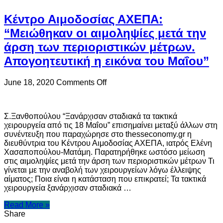
Κέντρο Αιμοδοσίας ΑΧΕΠΑ:
“Μειώθηκαν οι αιμοληψίες μετά την
άρση των περιοριστικών μέτρων.
Απογοητευτική η εικόνα του Μαΐου”
on
June 18, 2020
Comments Off
Κέντρο
Αιμοδοσίας
ΑΧΕΠΑ:
Σ.Ξανθοπούλου “Ξανάρχισαν σταδιακά τα τακτικά
“Μειώθηκαν
χειρουργεία από τις 18 Μαΐου” επισημαίνει μεταξύ άλλων στη
οι
συνέντευξη που παραχώρησε στο thesseconomy.gr η
αιμοληψίες
διευθύντρια του Κέντρου Αιμοδοσίας ΑΧΕΠΑ, ιατρός Ελένη
μετά
Χασαποπούλου-Ματάμη. Παρατηρήθηκε ωστόσο μείωση
την
στις αιμοληψίες μετά την άρση των περιοριστικών μέτρων Τι
άρση
γίνεται με την αναβολή των χειρουργείων λόγω έλλειψης
των
αίματος; Ποια είναι η κατάσταση που επικρατεί; Τα τακτικά
περιοριστικών
χειρουργεία ξανάρχισαν σταδιακά …
μέτρων.
Απογοητευτική
Read More »
η
Share
εικόνα