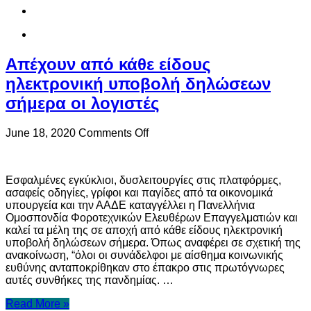
του
Μαΐου”
Απέχουν από κάθε είδους
ηλεκτρονική υποβολή δηλώσεων
σήμερα οι λογιστές
on
June 18, 2020
Comments Off
Απέχουν
από
κάθε
Εσφαλμένες εγκύκλιοι, δυσλειτουργίες στις πλατφόρμες,
είδους
ασαφείς οδηγίες, γρίφοι και παγίδες από τα οικονομικά
ηλεκτρονική
υπουργεία και την ΑΑΔΕ καταγγέλλει η Πανελλήνια
υποβολή
Ομοσπονδία Φοροτεχνικών Ελευθέρων Επαγγελματιών και
δηλώσεων
καλεί τα μέλη της σε αποχή από κάθε είδους ηλεκτρονική
σήμερα
υποβολή δηλώσεων σήμερα. Όπως αναφέρει σε σχετική της
οι
ανακοίνωση, “όλοι οι συνάδελφοι με αίσθημα κοινωνικής
λογιστές
ευθύνης ανταποκρίθηκαν στο έπακρο στις πρωτόγνωρες
αυτές συνθήκες της πανδημίας. …
Read More »