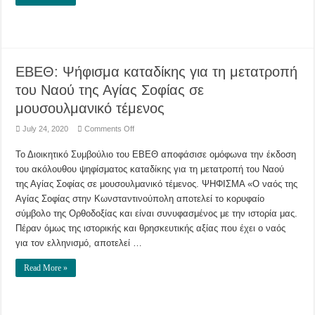
ρυθμός
εξάπλωσης
της
πανδημίας
ανά
την
υφήλιο
ΕΒΕΘ: Ψήφισμα καταδίκης για τη μετατροπή
του Ναού της Αγίας Σοφίας σε
μουσουλμανικό τέμενος
on
July 24, 2020
Comments Off
ΕΒΕΘ:
Ψήφισμα
Το Διοικητικό Συμβούλιο του ΕΒΕΘ αποφάσισε ομόφωνα την έκδοση
καταδίκης
για
του ακόλουθου ψηφίσματος καταδίκης για τη μετατροπή του Ναού
τη
μετατροπή
της Αγίας Σοφίας σε μουσουλμανικό τέμενος. ΨΗΦΙΣΜΑ «Ο ναός της
του
Ναού
Αγίας Σοφίας στην Κωνσταντινούπολη αποτελεί το κορυφαίο
της
σύμβολο της Ορθοδοξίας και είναι συνυφασμένος με την ιστορία μας.
Αγίας
Σοφίας
Πέραν όμως της ιστορικής και θρησκευτικής αξίας που έχει ο ναός
σε
μουσουλμανικό
για τον ελληνισμό, αποτελεί …
τέμενος
Read More »