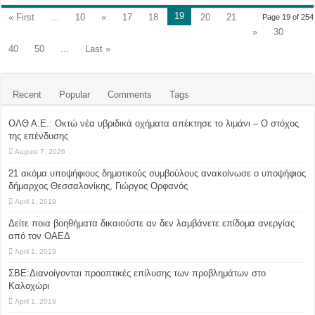
19
« First
...
10
«
17
18
20
21
Page 19 of 254
»
30
40
50
...
Last »
Recent
Popular
Comments
Tags
ΟΛΘ Α.Ε.: Οκτώ νέα υβριδικά οχήματα απέκτησε το λιμάνι – Ο στόχος
της επένδυσης
August 7, 2026
21 ακόμα υποψήφιους δημοτικούς συμβούλους ανακοίνωσε ο υποψήφιος
δήμαρχος Θεσσαλονίκης, Γιώργος Ορφανός
April 1, 2019
Δείτε ποια βοηθήματα δικαιούστε αν δεν λαμβάνετε επίδομα ανεργίας
από τον ΟΑΕΔ
April 1, 2019
ΣΒΕ:Διανοίγονται προοπτικές επίλυσης των προβλημάτων στο
Καλοχώρι
April 1, 2019