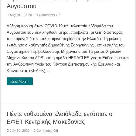
Αυγούστου
on
August 1, 2020
Comments Off
Μελέτη
ΑΠΘ:
Αύξηση κρουσμάτων COVID 19 την τελευταία εβδομάδα του
Αύξηση
κρουσμάτων
Αυγούστου εάν δεν ληφθούν μέτρα, προβλέπει μελέτη διασποράς
κορονοϊού
την
του κορονοϊού την καλοκαιρινή περίοδο στην Ελλάδα. Τη μελέτη
τελευταία
εβδομάδα
εκπόνησε ο καθηγητής Δημοσθένης Σαρηγιάννης , επικεφαλής του
του
Εργαστηρίου Περιβαλλοντικής Μηχανικής του Τμήματος Χημικών
Αυγούστου
Μηχανικών του ΑΠΘ, και η ομάδα HERACLES για το Εκθεσίωμα και
την Ανθρώπινη Υγεία του Κέντρου Διεπιστημονικής Έρευνας και
Καινοτομίας (ΚΕΔΕΚ), …
Read More »
Πέντε νοθευμένα ελαιόλαδα εντόπισε ο
ΕΦΕΤ Κεντρικής Μακεδονίας
on
July 30, 2020
Comments Off
Πέντε