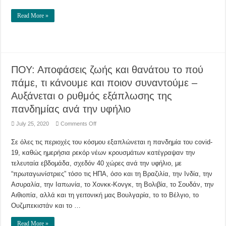
σε
ποιές
περιοχές
Read More »
ΠΟΥ: Αποφάσεις ζωής και θανάτου το πού
πάμε, τι κάνουμε και ποιον συναντούμε –
Αυξάνεται ο ρυθμός εξάπλωσης της
πανδημίας ανά την υφήλιο
on
July 25, 2020
Comments Off
ΠΟΥ:
Αποφάσεις
Σε όλες τις περιοχές του κόσμου εξαπλώνεται η πανδημία του covid-
ζωής
και
19, καθώς ημερήσια ρεκόρ νέων κρουσμάτων κατέγραψαν την
θανάτου
το
τελευταία εβδομάδα, σχεδόν 40 χώρες ανά την υφήλιο, με
πού
πάμε,
“πρωταγωνίστριες” τόσο τις ΗΠΑ, όσο και τη Βραζιλία, την Ινδία, την
τι
Ασυραλία, την Ιαπωνία, το Χονκκ-Κονγκ, τη Βολιβία, το Σουδάν, την
κάνουμε
και
Αιθιοπία, αλλά και τη γειτονική μας Βουλγαρία, το το Βέλγιο, το
ποιον
συναντούμε
Ουζμπεκιστάν και το …
–
Αυξάνεται
ο
Read More »