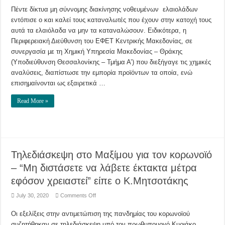
νοθευμένα
Πέντε δίκτυα µη σύννομης διακίνησης νοθευμένων ελαιολάδων
ελαιόλαδα
εντόπισε
εντόπισε ο και καλεί τους καταναλωτές που έχουν στην κατοχή τους
ο
ΕΦΕΤ
αυτά τα ελαιόλαδα να μην τα καταναλώσουν. Ειδικότερα, η
Κεντρικής
Μακεδονίας
Περιφερειακή Διεύθυνση του ΕΦΕΤ Κεντρικής Μακεδονίας, σε
συνεργασία µε τη Χημική Υπηρεσία Μακεδονίας – Θράκης
(Υποδιεύθυνση Θεσσαλονίκης – Τμήμα Α’) που διεξήγαγε τις χηµικές
αναλύσεις, διαπίστωσε την εμπορία προϊόντων τα οποία, ενώ
επισημαίνονται ως εξαιρετικά …
Read More »
Τηλεδιάσκεψη στο Μαξίμου για τον κορωνοϊό
– “Μη διστάσετε να λάβετε έκτακτα μέτρα
εφόσον χρειαστεί” είπε ο Κ.Μητσοτάκης
on
July 30, 2020
Comments Off
Τηλεδιάσκεψη
στο
Οι εξελίξεις στην αντιμετώπιση της πανδημίας του κορωνοϊού
Μαξίμου
για
συζητήθηκαν σε τηλεδιάσκεψη υπό τον πρωθυπουργό Κυριάκο