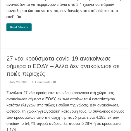
αναγκάζονται να περιμένουν πάνω από 3-4 χρόνια να πάρουν
σύνταξη και ώσπου να την πάρουν δανείζονται από εδώ και από
εκεί”. Για …
Read More »
27 νέα κρούσματα covid-19 ανακοίνωσε
σήμερα ο ΕΟΔΥ – Αλλά δεν ανακοίνωσε σε
ποιές περιοχές
on
July 26, 2020
Comments Off
27
νέα
Συνολικά 27 νέα κρούσματα του νέου κορονοιού στη χώρα μας
κρούσματα
covid-
ανακοίνωσε σήμερα ο ΕΟΔΥ, εκ των οποίων τα 4 εντοπίστηκαν
19
ανακοίνωσε
κατόπιν ελέγχων στις πύλες εισόδου της χώρας. Δεν ανακοίνωσε,
σήμερα
ο
ωστόσο, τη χωρική-γεωγραφική κατανομή τους. Ο συνολικός αριθμός
ΕΟΔΥ
των κρουσμάτων από την αρχή της πανδημίας είναι 4.193, εκ των
–
Αλλά
οποίων το 54,7% αφορά άνδρες. Σε ποσοστό 28% ή σε κρούσματα
δεν
ανακοίνωσε
1.174 …