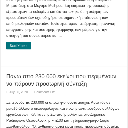
τον
κορωνοϊό
Μητσοτάκη, στο Μέγαρο Μαξίμου. Στη διάρκεια της σύσκεψης
–
“Μη
εξετάστηκαν τα δεδομένα και διαπιστώθηκε ότι η αύξηση των
διστάσετε
κρουσμάτων δεν έχει οδηγήσει σε σημαντική επιδείνωση των
να
λάβετε
επιδημιολογικών δεικτών. Τονίστηκε, όμως, με έμφαση, η ανάγκη
έκτακτα
μέτρα
επαγρύπνησης και αυστηρής εφαρμογής των μέτρων για την
εφόσον
χρειαστεί”
αποφυγή του συνωστισμού και …
είπε
ο
Κ.Μητσοτάκης
Read More »
Πάνω από 230.000 εκείνοι που περιμένουν
να πάρουν προσωρινή σύνταξη
on
July 30, 2020
Comments Off
Πάνω
από
Ξεπερνούν τις 230.000 οι υποψήφιοι συνταξιούχοι. Αυτό τόνισε
230.000
εκείνοι
μεταξύ άλλων ο οικονομολόγος και πρώην αντιπρόεδρος συλλόγων
που
περιμένουν
εργαζομένων ΙΚΑ Γιάννης Σωπασής μιλώντας στο Δημοτικό
να
πάρουν
Ραδιόφωνο Θεσσαλονίκης Fm100 και τη δημοσιογράφο Σοφία
προσωρινή
Ξανθοπούλου. “Οι άνθρωποι αυτοί είναι χωρίς προσωρινή σύνταξη,
σύνταξη