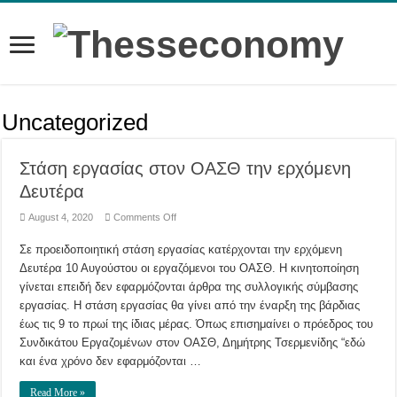
Uncategorized
Στάση εργασίας στον ΟΑΣΘ την ερχόμενη
Δευτέρα
on
August 4, 2020
Comments Off
Στάση
εργασίας
Σε προειδοποιητική στάση εργασίας κατέρχονται την ερχόμενη
στον
ΟΑΣΘ
Δευτέρα 10 Αυγούστου οι εργαζόμενοι του ΟΑΣΘ. Η κινητοποίηση
την
ερχόμενη
γίνεται επειδή δεν εφαρμόζονται άρθρα της συλλογικής σύμβασης
Δευτέρα
εργασίας. Η στάση εργασίας θα γίνει από την έναρξη της βάρδιας
έως τις 9 το πρωί της ίδιας μέρας. Όπως επισημαίνει ο πρόεδρος του
Συνδικάτου Εργαζομένων στον ΟΑΣΘ, Δημήτρης Τσερμενίδης “εδώ
και ένα χρόνο δεν εφαρμόζονται …
Read More »