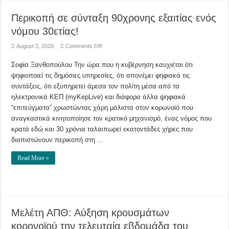
Περικοπή σε σύνταξη 90χρονης εξαιτίας ενός
νόμου 30ετίας!
on
August 3, 2020
Comments Off
Περικοπή
σε
Σοφία Ξανθοπούλου Την ώρα που η κυβέρνηση καυχιέται ότι
σύνταξη
90χρονης
ψηφιοποιεί τις δημόσιες υπηρεσίες, ότι απονέμει φηφιακά τις
εξαιτίας
ενός
συντάξεις, ότι εξυπηρετεί άμεσα τον πολίτη μέσα από τα
νόμου
30ετίας!
ηλεκτρονικά ΚΕΠ (myKepLive) και διάφορα άλλα ψηφιακά
“επιτεύγματα” χρωστώντας χάρη μάλιστα στον κορωνοϊό που
αναγκαστικά κινητοποίησε τον κρατικό μηχανισμό, ένας νόμος που
κρατά εδώ και 30 χρόνια ταλαιπωρεί εκατοντάδες χήρες που
διαπιστώνουν περικοπή στη …
Read More »
Μελέτη ΑΠΘ: Αύξηση κρουσμάτων
κορονοϊού την τελευταία εβδομάδα του