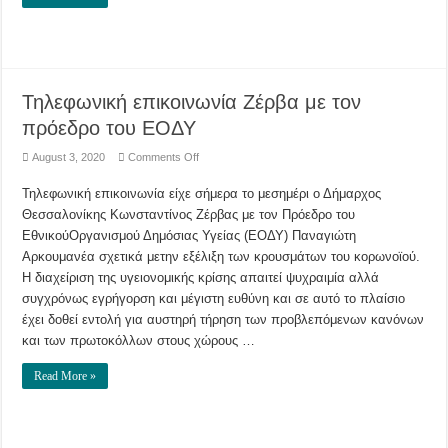
Τηλεφωνική επικοινωνία Ζέρβα με τον
πρόεδρο του ΕΟΔΥ
on
August 3, 2020
Comments Off
Τηλεφωνική
επικοινωνία
Τηλεφωνική επικοινωνία είχε σήμερα το μεσημέρι ο Δήμαρχος
Ζέρβα
με
Θεσσαλονίκης Κωνσταντίνος Ζέρβας με τον Πρόεδρο του
τον
πρόεδρο
ΕθνικούΟργανισμού Δημόσιας Υγείας (ΕΟΔΥ) Παναγιώτη
του
ΕΟΔΥ
Αρκουμανέα σχετικά μετην εξέλιξη των κρουσμάτων του κορωνοϊού.
Η διαχείριση της υγειονομικής κρίσης απαιτεί ψυχραιμία αλλά
συγχρόνως εγρήγορση και μέγιστη ευθύνη και σε αυτό το πλαίσιο
έχει δοθεί εντολή για αυστηρή τήρηση των προβλεπόμενων κανόνων
και των πρωτοκόλλων στους χώρους …
Read More »