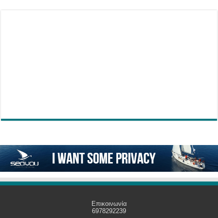
Επικοινωνία
6978292239