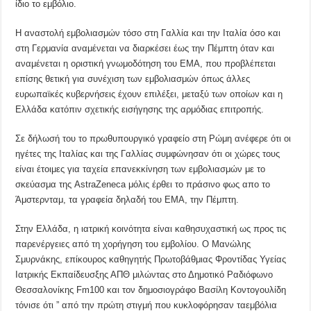
ίδιο το εμβόλιο.
Η αναστολή εμβολιασμών τόσο στη Γαλλία και την Ιταλία όσο και
στη Γερμανία αναμένεται να διαρκέσει έως την Πέμπτη όταν και
αναμένεται η οριστική γνωμοδότηση του ΕΜΑ, που προβλέπεται
επίσης θετική για συνέχιση των εμβολιασμών όπως άλλες
ευρωπαϊκές κυβερνήσεις έχουν επιλέξει, μεταξύ των οποίων και η
Ελλάδα κατόπιν σχετικής εισήγησης της αρμόδιας επιτροπής.
Σε δήλωσή του το πρωθυπουργικό γραφείο στη Ρώμη ανέφερε ότι οι
ηγέτες της Ιταλίας και της Γαλλίας συμφώνησαν ότι οι χώρες τους
είναι έτοιμες για ταχεία επανεκκίνηση των εμβολιασμών με το
σκεύασμα της AstraZeneca μόλις έρθει το πράσινο φως απο το
Άμστερνταμ, τα γραφεία δηλαδή του ΕΜΑ, την Πέμπτη.
Στην Ελλάδα, η ιατρική κοινότητα είναι καθησυχαστική ως προς τις
παρενέργειες από τη χορήγηση του εμβολίου. Ο Μανώλης
Σμυρνάκης, επίκουρος καθηγητής Πρωτοβάθμιας Φροντίδας Υγείας
Ιατρικής Εκπαίδευσξης ΑΠΘ μιλώντας στο Δημοτικό Ραδιόφωνο
Θεσσαλονίκης Fm100 και τον δημοσιογράφο Βασίλη Κοντογουλίδη
τόνισε ότι ” από την πρώτη στιγμή που κυκλοφόρησαν ταεμβόλια