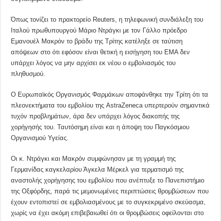
Όπως τονίζει το πρακτορείο Reuters, η τηλεφωνική συνδιάλεξη του
Ιταλού πρωθυπουργού Μάριο Ντράγκι με τον Γάλλο πρόεδρο
Εμανουέλ Μακρόν το βράδυ της Τρίτης κατέληξε σε ταύτιση
απόψεων στο ότι εφόσον είναι θετική η εισήγηση του ΕΜΑ δεν
υπάρχει λόγος να μην αρχίσει εκ νέου ο εμβολιασμός του
πληθυσμού.
Ο Ευρωπαϊκός Οργανισμός Φαρμάκων αποφάνθηκε την Τρίτη ότι τα
πλεονεκτήματα του εμβολίου της AstraZeneca υπερτερούν σημαντικά
τυχόν προβλημάτων, άρα δεν υπάρχει λόγος διακοπής της
χορήγησής του. Ταυτόσημη είναι και η άποψη του Παγκόσμιου
Οργανισμού Υγείας.
Οι κ. Ντράγκι και Μακρόν συμφώνησαν με τη γραμμή της
Γερμανίδας καγκελαρίου Άγκελα Μέρκελ για τερματισμό της
αναστολής χορήγησης του εμβολίου που ανέπτυξε το Πανεπιστήμιο
της Οξφόρδης, παρά τις μεμονωμένες περιπτώσεις θρομβώσεων που
έχουν εντοπιστεί σε εμβολιασμένους με το συγκεκριμένο σκεύασμα,
χωρίς να έχει ακόμη επιβεβαιωθεί ότι οι θρομβώσεις οφείλονται στο