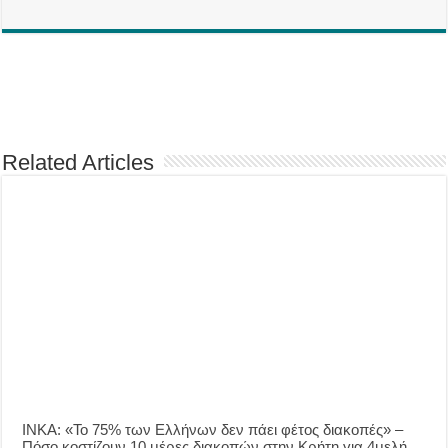
Related Articles
ΙΝΚΑ: «Το 75% των Ελλήνων δεν πάει φέτος διακοπές» –
Πόσο κοστίζουν 10 μέρες διακοπών στην Κρήτη για 4μελή