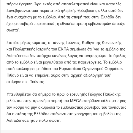
πήραν έγκριση. Άρα εκτός από αποτελεσματικό είναι και ασφαλές.
Συνέβησανκάποια περιστατικά φλεβικής θρόμβωσης αλλά αυτό δεν
έχει συσχέτιση με το εμβόλιο. Από τη στιγμή που στην Ελλάδα δεν
έχουμε σοβαρά περιστατικά, η εθνικήεπιτροπή εμβολιασμών έπραξε
σωστά”.
Στο ίδιο μήκος κύματος, ο Γιάννης Τούντας, Καθηγητής Kοινωνικής
και Προληπτικής Ιατρικής του ΕΚΠΑ σημείωσε ότι “για το εμβόλιο της
AstraZeneca δεν υπάρχει κανένας λόγος να ανησυχούμε. Το όφελος
από το εμβόλιο είναι μεγαλύτερο από τις παρενέργειες. Το εμβόλιο
αυτό κυκλοφορεί με άδεια του Ευρωπαϊκού Οργανισμού Φαρμάκων.
Πιθανό είναι να επιμείνει αύριο στην αρχική αξιολόγησή του”
εκτίμησε ο κ. Τούντας.
Υπενθυμίζεται ότι σήμερα το πρωί ο ερευνητής Γιώργος Παυλάκης
μιλώντας στην πρωινή εκπομπή του MEGA απηύθυνε κάλεσμα προς
τον κόσμο να μην ακυρώσει το εμβολιαστικό ραντεβού του τονίζοντας
ότι η στάση της Ελλάδας απέναντι στη χορήγηση του εμβολίου της
AstraZeneca ήταν πολύ σωστή.