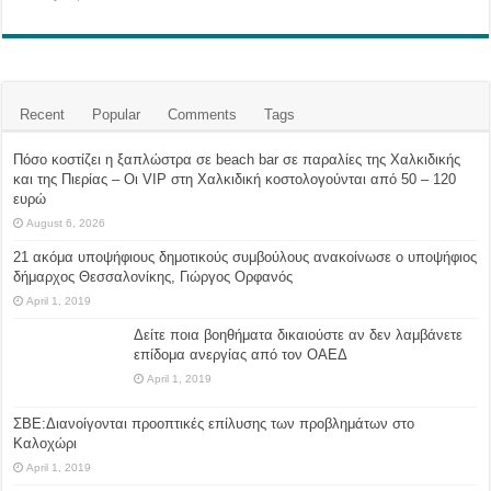
Recent
Popular
Comments
Tags
Πόσο κοστίζει η ξαπλώστρα σε beach bar σε παραλίες της Χαλκιδικής
και της Πιερίας – Οι VIP στη Χαλκιδική κοστολογούνται από 50 – 120
ευρώ
August 6, 2026
21 ακόμα υποψήφιους δημοτικούς συμβούλους ανακοίνωσε ο υποψήφιος
δήμαρχος Θεσσαλονίκης, Γιώργος Ορφανός
April 1, 2019
Δείτε ποια βοηθήματα δικαιούστε αν δεν λαμβάνετε
επίδομα ανεργίας από τον ΟΑΕΔ
April 1, 2019
ΣΒΕ:Διανοίγονται προοπτικές επίλυσης των προβλημάτων στο
Καλοχώρι
April 1, 2019